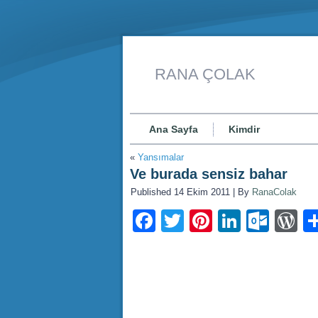
RANA ÇOLAK
Ana Sayfa
Kimdir
«
Yansımalar
Ve burada sensiz bahar
Published
14 Ekim 2011
|
By
RanaColak
Facebook
Twitter
Pinterest
LinkedI
Outl
W