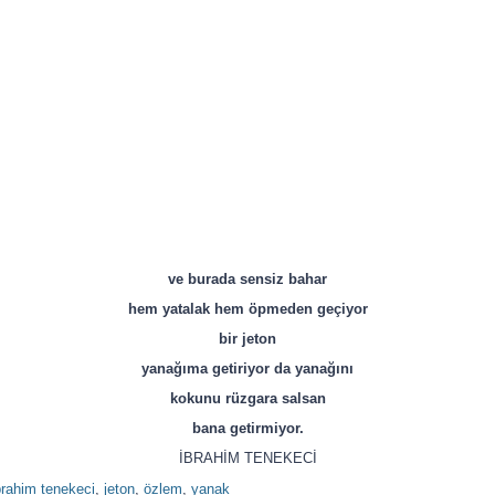
ve burada sensiz bahar
hem yatalak hem öpmeden geçiyor
bir jeton
yanağıma getiriyor da yanağını
kokunu rüzgara salsan
bana getirmiyor.
İBRAHİM TENEKECİ
brahim tenekeci
,
jeton
,
özlem
,
yanak