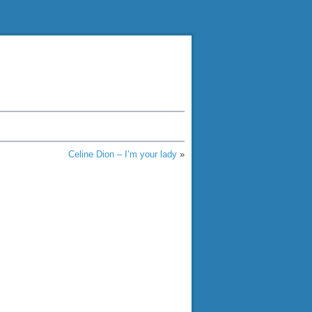
Celine Dion – I’m your lady
»