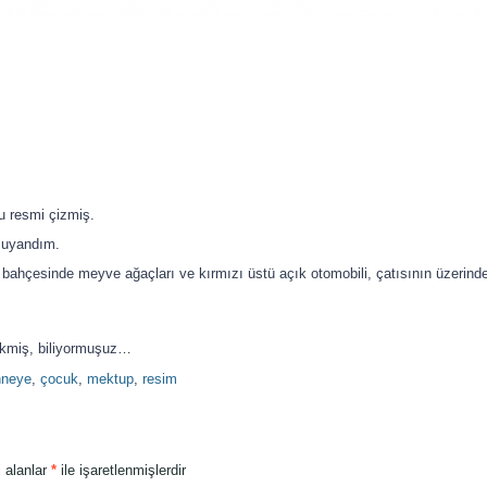
u resmi çizmiş.
 uyandım.
bahçesinde meyve ağaçları ve kırmızı üstü açık otomobili, çatısının üzerinde 
ekmiş, biliyormuşuz…
nneye
,
çocuk
,
mektup
,
resim
i alanlar
*
ile işaretlenmişlerdir