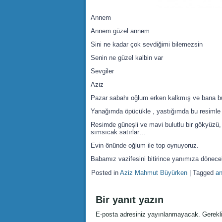
Annem
Annem güzel annem
Sini ne kadar çok sevdiğimi bilemezsin
Senin ne güzel kalbin var
Sevgiler
Aziz
Pazar sabahı oğlum erken kalkmış ve bana b
Yanağımda öpücükle , yastığımda bu resimle
Resimde güneşli ve mavi bulutlu bir gökyüzü, 
sımsıcak satırlar…
Evin önünde oğlum ile top oynuyoruz.
Babamız vazifesini bitirince yanımıza dönec
Posted in
Aziz Mahmut Büyürken
|
Tagged
a
Bir yanıt yazın
E-posta adresiniz yayınlanmayacak.
Gerekl