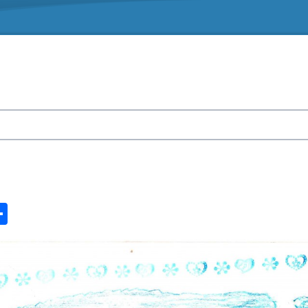
n
ook.com
ordPress
Share