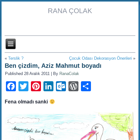
RANA ÇOLAK
«
Terslik ?
Çocuk Odası Dekorasyon Önerileri
»
Ben çizdim, Aziz Mahmut boyadı
Published
28 Aralık 2011
|
By
RanaColak
Facebook
Twitter
Pinterest
LinkedIn
Outlook.com
WordPress
Share
Fena olmadı sanki