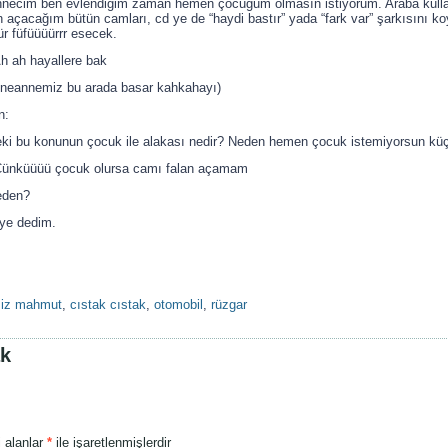
nnecim ben evlendiğim zaman hemen çocuğum olmasın istiyorum. Araba kullan
 açacağım bütün camları, cd ye de “haydi bastır” yada “fark var” şarkısını 
ür füfüüüürrr esecek.
h ah hayallere bak
nneannemiz bu arada basar kahkahayı)
n:
eki bu konunun çocuk ile alakası nedir? Neden hemen çocuk istemiyorsun kü
Çünküüüü çocuk olursa camı falan açamam
eden?
iye dedim.
ziz mahmut
,
cıstak cıstak
,
otomobil
,
rüzgar
ak
i alanlar
*
ile işaretlenmişlerdir