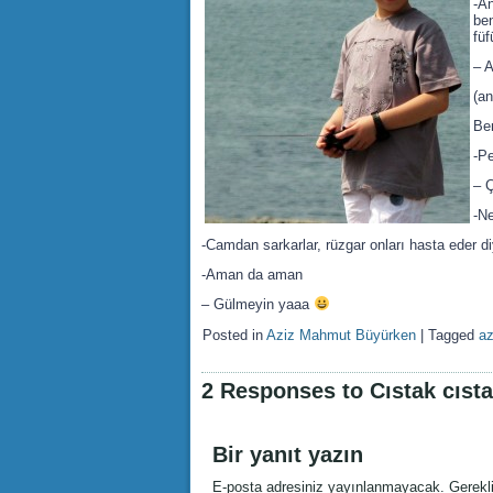
-A
ben
füf
– A
(a
Be
-P
– 
-N
-Camdan sarkarlar, rüzgar onları hasta eder d
-Aman da aman
– Gülmeyin yaaa
Posted in
Aziz Mahmut Büyürken
|
Tagged
a
2 Responses to Cıstak cıst
Bir yanıt yazın
E-posta adresiniz yayınlanmayacak.
Gerekl