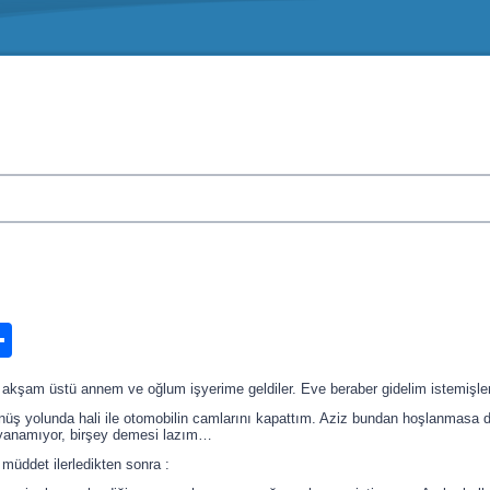
n
ook.com
ordPress
Share
 akşam üstü annem ve oğlum işyerime geldiler. Eve beraber gidelim istemişle
üş yolunda hali ile otomobilin camlarını kapattım. Aziz bundan hoşlanmasa da
yanamıyor, birşey demesi lazım…
 müddet ilerledikten sonra :