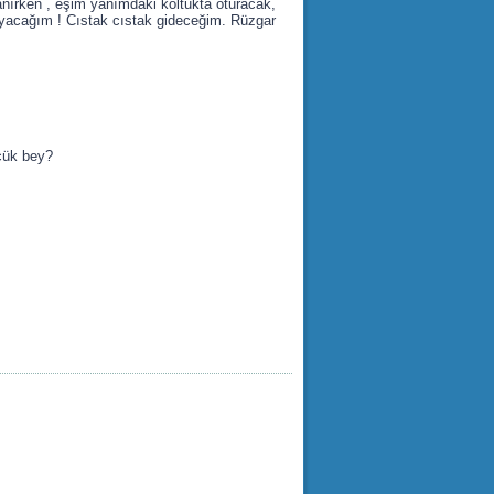
ırken , eşim yanımdaki koltukta oturacak,
koyacağım ! Cıstak cıstak gideceğim. Rüzgar
çük bey?