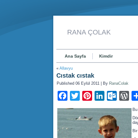
RANA ÇOLAK
Ana Sayfa
Kimdir
«
Allavyu
Cıstak cıstak
Published
06 Eylül 2011
|
By
RanaColak
Facebook
Twitter
Pinterest
LinkedI
Outl
W
Bu
Dön
da
Bir