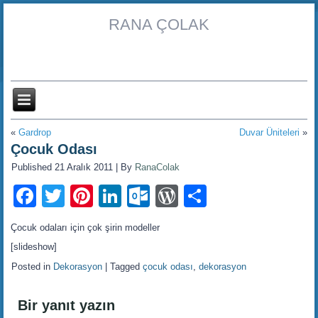
RANA ÇOLAK
«
Gardrop
Duvar Üniteleri
»
Çocuk Odası
Published
21 Aralık 2011
|
By
RanaColak
Facebook
Twitter
Pinterest
LinkedIn
Outlook.com
WordPress
Share
Çocuk odaları için çok şirin modeller
[slideshow]
Posted in
Dekorasyon
|
Tagged
çocuk odası
,
dekorasyon
Bir yanıt yazın