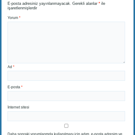
E-posta adresiniz yayınlanmayacak.
Gerekli alanlar
*
ile
işaretlenmişlerdir
Yorum
*
Ad
*
E-posta
*
İnternet sitesi
Daha sonraki yorumlarımda kullanılması için adım, e-posta adresim ve