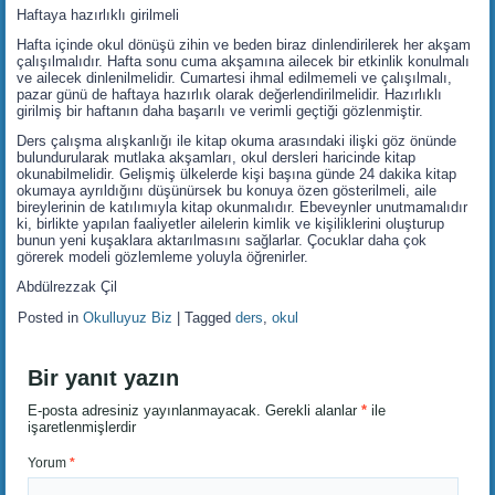
Haftaya hazırlıklı girilmeli
Hafta içinde okul dönüşü zihin ve beden biraz dinlendirilerek her akşam
çalışılmalıdır. Hafta sonu cuma akşamına ailecek bir etkinlik konulmalı
ve ailecek dinlenilmelidir. Cumartesi ihmal edilmemeli ve çalışılmalı,
pazar günü de haftaya hazırlık olarak değerlendirilmelidir. Hazırlıklı
girilmiş bir haftanın daha başarılı ve verimli geçtiği gözlenmiştir.
Ders çalışma alışkanlığı ile kitap okuma arasındaki ilişki göz önünde
bulundurularak mutlaka akşamları, okul dersleri haricinde kitap
okunabilmelidir. Gelişmiş ülkelerde kişi başına günde 24 dakika kitap
okumaya ayrıldığını düşünürsek bu konuya özen gösterilmeli, aile
bireylerinin de katılımıyla kitap okunmalıdır. Ebeveynler unutmamalıdır
ki, birlikte yapılan faaliyetler ailelerin kimlik ve kişiliklerini oluşturup
bunun yeni kuşaklara aktarılmasını sağlarlar. Çocuklar daha çok
görerek modeli gözlemleme yoluyla öğrenirler.
Abdülrezzak Çil
Posted in
Okulluyuz Biz
|
Tagged
ders
,
okul
Bir yanıt yazın
E-posta adresiniz yayınlanmayacak.
Gerekli alanlar
*
ile
işaretlenmişlerdir
Yorum
*