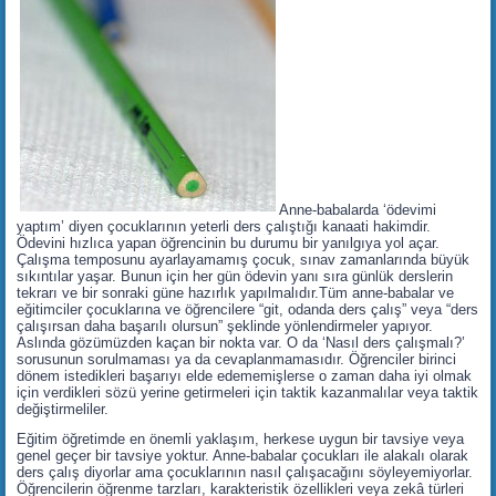
Anne-babalarda ‘ödevimi
yaptım’ diyen çocuklarının yeterli ders çalıştığı kanaati hakimdir.
Ödevini hızlıca yapan öğrencinin bu durumu bir yanılgıya yol açar.
Çalışma temposunu ayarlayamamış çocuk, sınav zamanlarında büyük
sıkıntılar yaşar. Bunun için her gün ödevin yanı sıra günlük derslerin
tekrarı ve bir sonraki güne hazırlık yapılmalıdır.Tüm anne-babalar ve
eğitimciler çocuklarına ve öğrencilere “git, odanda ders çalış” veya “ders
çalışırsan daha başarılı olursun” şeklinde yönlendirmeler yapıyor.
Aslında gözümüzden kaçan bir nokta var. O da ‘Nasıl ders çalışmalı?’
sorusunun sorulmaması ya da cevaplanmamasıdır. Öğrenciler birinci
dönem istedikleri başarıyı elde edememişlerse o zaman daha iyi olmak
için verdikleri sözü yerine getirmeleri için taktik kazanmalılar veya taktik
değiştirmeliler.
Eğitim öğretimde en önemli yaklaşım, herkese uygun bir tavsiye veya
genel geçer bir tavsiye yoktur. Anne-babalar çocukları ile alakalı olarak
ders çalış diyorlar ama çocuklarının nasıl çalışacağını söyleyemiyorlar.
Öğrencilerin öğrenme tarzları, karakteristik özellikleri veya zekâ türleri