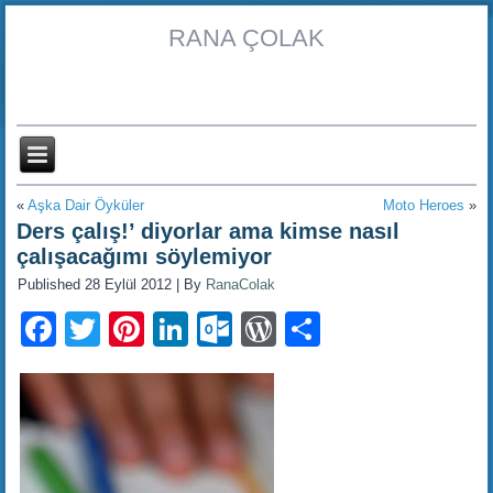
RANA ÇOLAK
«
Aşka Dair Öyküler
Moto Heroes
»
Ders çalış!’ diyorlar ama kimse nasıl
çalışacağımı söylemiyor
Published
28 Eylül 2012
|
By
RanaColak
Facebook
Twitter
Pinterest
LinkedIn
Outlook.com
WordPress
Share