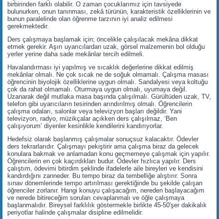
birbirinden farklı olabilir. O zaman çocuklarımız için tavsiyede
bulunurken, onun tanınması, zekâ türünün, karakteristik özelliklerinin ve
bunun paralelinde olan öğrenme tarzının iyi analiz edilmesi
gerekmektedir.
Ders çalışmaya başlamak için; öncelikle çalışılacak mekâna dikkat
etmek gerekir. Aşırı uyarıcılardan uzak, görsel malzemenin bol olduğu
yerler yerine daha sade mekânlar tercih edilmeli.
Havalandırması iyi yapılmış ve sıcaklık değerlerine dikkat edilmiş
mekânlar olmalı. Ne çok sıcak ne de soğuk olmamalı. Çalışma masası
öğrencinin biyolojik özelliklerine uygun olmalı. Sandalyesi veya koltuğu
çok da rahat olmamalı. Oturmaya uygun olmalı, uyumaya değil.
Uzanarak değil mutlaka masa başında çalışılmalı. Gürültüden uzak, TV,
telefon gibi uyarıcıların tesirinden arındırılmış olmalı. Öğrencilerin
çalışma odaları, salonlar veya televizyon başları değildir. Yani
televizyon, radyo, müzikçalar açıkken ders çalışılmaz, ‘Ben
çalışıyorum’ diyenler kesinlikle kendilerini kandırıyorlar.
Hedefsiz olarak başlanmış çalışmalar sonuçsuz kalacaktır. Ödevler
ders tekrarlarıdır. Çalışmayı pekiştirir ama çalışma biraz da gelecek
konulara bakmak ve anlamadan konu geçmemeye çalışmak için yapılır.
Öğrencilerin en çok kaçırdıkları budur. Ödevler hızlıca yapılır. Ders
çalıştım, ödevimi bitirdim şeklinde ifadelerle aile bireyleri ve kendisini
kandırdığını zanneder. Bu tempo biraz da tembelliğe alıştırır. Sonra
sınav dönemlerinde tempo artırılması gerektiğinde bu şekilde çalışan
öğrenciler zorlanır. Hangi konuyu çalışacağım, nereden başlayacağım
ve nerede bitireceğim soruları cevaplanmalı ve öğle çalışmaya
başlanmalıdır. Bireysel farklılık göstermekle birlikte 45-50′şer dakikalık
periyotlar halinde çalışmalar disipline edilmelidir.