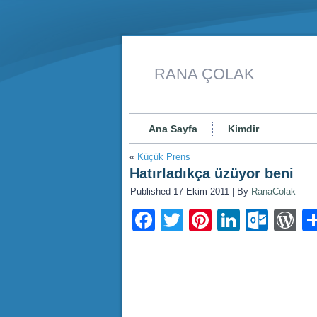
RANA ÇOLAK
Ana Sayfa
Kimdir
«
Küçük Prens
Hatırladıkça üzüyor beni
Published
17 Ekim 2011
|
By
RanaColak
Facebook
Twitter
Pinterest
LinkedI
Outl
W