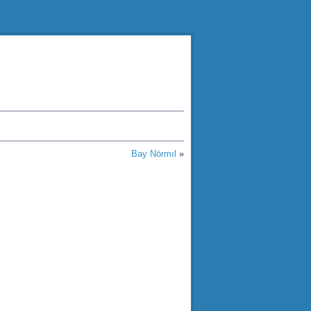
Bay Nörmıl
»