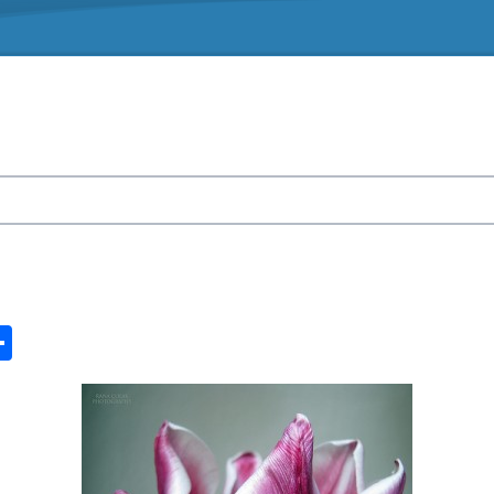
n
ook.com
ordPress
Share