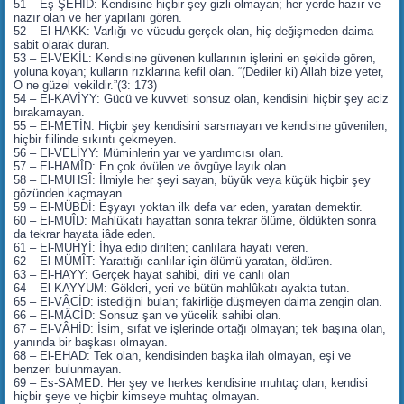
51 – Eş-ŞEHİD: Kendisine hiçbir şey gizli olmayan; her yerde hazır ve
nazır olan ve her yapılanı gören.
52 – El-HAKK: Varlığı ve vücudu gerçek olan, hiç değişmeden daima
sabit olarak duran.
53 – El-VEKİL: Kendisine güvenen kullarının işlerini en şekilde gören,
yoluna koyan; kulların rızklarına kefil olan. “(Dediler ki) Allah bize yeter,
O ne güzel vekildir.”(3: 173)
54 – El-KAVİYY: Gücü ve kuvveti sonsuz olan, kendisini hiçbir şey aciz
bırakamayan.
55 – El-METİN: Hiçbir şey kendisini sarsmayan ve kendisine güvenilen;
hiçbir fiilinde sıkıntı çekmeyen.
56 – El-VELİYY: Müminlerin yar ve yardımcısı olan.
57 – El-HAMÎD: En çok övülen ve övgüye layık olan.
58 – El-MUHSÎ: İlmiyle her şeyi sayan, büyük veya küçük hiçbir şey
gözünden kaçmayan.
59 – El-MÜBDİ: Eşyayı yoktan ilk defa var eden, yaratan demektir.
60 – El-MUÎD: Mahlûkatı hayattan sonra tekrar ölüme, öldükten sonra
da tekrar hayata iâde eden.
61 – El-MUHYİ: İhya edip dirilten; canlılara hayatı veren.
62 – El-MÜMÎT: Yarattığı canlılar için ölümü yaratan, öldüren.
63 – El-HAYY: Gerçek hayat sahibi, diri ve canlı olan
64 – El-KAYYUM: Gökleri, yeri ve bütün mahlûkatı ayakta tutan.
65 – El-VÂCİD: istediğini bulan; fakirliğe düşmeyen daima zengin olan.
66 – El-MÂCİD: Sonsuz şan ve yücelik sahibi olan.
67 – El-VÂHİD: İsim, sıfat ve işlerinde ortağı olmayan; tek başına olan,
yanında bir başkası olmayan.
68 – El-EHAD: Tek olan, kendisinden başka ilah olmayan, eşi ve
benzeri bulunmayan.
69 – Es-SAMED: Her şey ve herkes kendisine muhtaç olan, kendisi
hiçbir şeye ve hiçbir kimseye muhtaç olmayan.