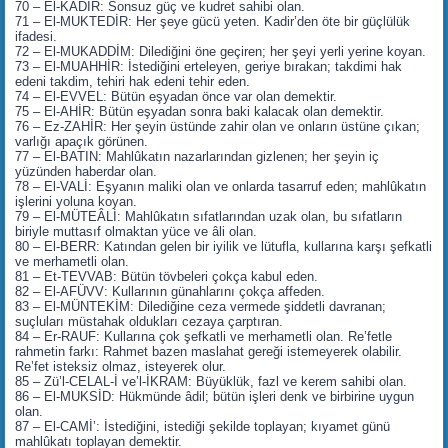
70 – El-KADİR: Sonsuz güç ve kudret sahibi olan.
71 – El-MUKTEDİR: Her şeye gücü yeten. Kadir’den öte bir güçlülük
ifadesi.
72 – El-MUKADDİM: Dilediğini öne geçiren; her şeyi yerli yerine koyan.
73 – El-MUAHHİR: İstediğini erteleyen, geriye bırakan; takdimi hak
edeni takdim, tehiri hak edeni tehir eden.
74 – El-EVVEL: Bütün eşyadan önce var olan demektir.
75 – El-AHİR: Bütün eşyadan sonra baki kalacak olan demektir.
76 – Ez-ZAHİR: Her şeyin üstünde zahir olan ve onların üstüne çıkan;
varlığı apaçık görünen.
77 – El-BATIN: Mahlûkatın nazarlarından gizlenen; her şeyin iç
yüzünden haberdar olan.
78 – El-VALİ: Eşyanın maliki olan ve onlarda tasarruf eden; mahlûkatın
işlerini yoluna koyan.
79 – El-MÜTEÂLİ: Mahlûkatın sıfatlarından uzak olan, bu sıfatların
biriyle muttasıf olmaktan yüce ve âli olan.
80 – El-BERR: Katından gelen bir iyilik ve lütufla, kullarına karşı şefkatli
ve merhametli olan.
81 – Et-TEVVAB: Bütün tövbeleri çokça kabul eden.
82 – El-AFÜVV: Kullarının günahlarını çokça affeden.
83 – El-MÜNTEKİM: Dilediğine ceza vermede şiddetli davranan;
suçluları müstahak oldukları cezaya çarptıran.
84 – Er-RAUF: Kullarına çok şefkatli ve merhametli olan. Re’fetle
rahmetin farkı: Rahmet bazen maslahat gereği istemeyerek olabilir.
Re’fet isteksiz olmaz, isteyerek olur.
85 – Zü’l-CELAL-İ ve’l-İKRAM: Büyüklük, fazl ve kerem sahibi olan.
86 – El-MUKSİD: Hükmünde âdil; bütün işleri denk ve birbirine uygun
olan.
87 – El-CAMİ’: İstediğini, istediği şekilde toplayan; kıyamet günü
mahlûkatı toplayan demektir.