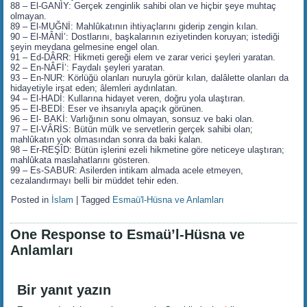
88 – El-GANİY: Gerçek zenginlik sahibi olan ve hiçbir şeye muhtaç
olmayan.
89 – El-MUĞNİ: Mahlûkatının ihtiyaçlarını giderip zengin kılan.
90 – El-MÂNİ’: Dostlarını, başkalarının eziyetinden koruyan; istediği
şeyin meydana gelmesine engel olan.
91 – Ed-DÂRR: Hikmeti gereği elem ve zarar verici şeyleri yaratan.
92 – En-NÂFİ’: Faydalı şeyleri yaratan.
93 – En-NUR: Körlüğü olanları nuruyla görür kılan, dalâlette olanları da
hidayetiyle irşat eden; âlemleri aydınlatan.
94 – El-HADİ: Kullarına hidayet veren, doğru yola ulaştıran.
95 – El-BEDİ: Eser ve ihsanıyla apaçık görünen.
96 – El- BAKİ: Varlığının sonu olmayan, sonsuz ve baki olan.
97 – El-VÂRİS: Bütün mülk ve servetlerin gerçek sahibi olan;
mahlûkatın yok olmasından sonra da baki kalan.
98 – Er-REŞÎD: Bütün işlerini ezeli hikmetine göre neticeye ulaştıran;
mahlûkata maslahatlarını gösteren.
99 – Es-SABUR: Asilerden intikam almada acele etmeyen,
cezalandırmayı belli bir müddet tehir eden.
Posted in
İslam
|
Tagged
Esmaü'l-Hüsna ve Anlamları
One Response to Esmaü’l-Hüsna ve
Anlamları
Bir yanıt yazın