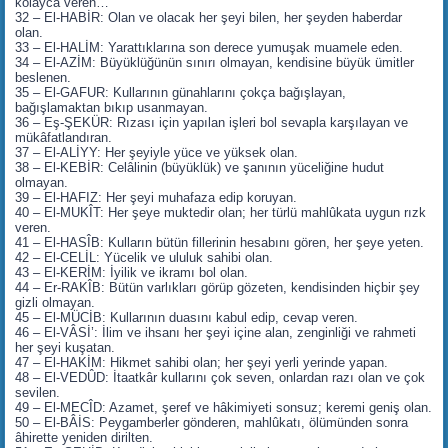
kolayca veren…
32 – El-HABİR: Olan ve olacak her şeyi bilen, her şeyden haberdar
olan.
33 – El-HALİM: Yarattıklarına son derece yumuşak muamele eden.
34 – El-AZİM: Büyüklüğünün sınırı olmayan, kendisine büyük ümitler
beslenen.
35 – El-GAFUR: Kullarının günahlarını çokça bağışlayan,
bağışlamaktan bıkıp usanmayan.
36 – Eş-ŞEKÜR: Rızası için yapılan işleri bol sevapla karşılayan ve
mükâfatlandıran.
37 – El-ALİYY: Her şeyiyle yüce ve yüksek olan.
38 – El-KEBİR: Celâlinin (büyüklük) ve şanının yüceliğine hudut
olmayan.
39 – El-HAFIZ: Her şeyi muhafaza edip koruyan.
40 – El-MUKÎT: Her şeye muktedir olan; her türlü mahlûkata uygun rızk
veren.
41 – El-HASÎB: Kulların bütün fillerinin hesabını gören, her şeye yeten.
42 – El-CELİL: Yücelik ve ululuk sahibi olan.
43 – El-KERİM: İyilik ve ikramı bol olan.
44 – Er-RAKÎB: Bütün varlıkları görüp gözeten, kendisinden hiçbir şey
gizli olmayan.
45 – El-MÜCİB: Kullarının duasını kabul edip, cevap veren.
46 – El-VÂSİ’: İlim ve ihsanı her şeyi içine alan, zenginliği ve rahmeti
her şeyi kuşatan.
47 – El-HAKİM: Hikmet sahibi olan; her şeyi yerli yerinde yapan.
48 – El-VEDÛD: İtaatkâr kullarını çok seven, onlardan razı olan ve çok
sevilen.
49 – El-MECÎD: Azamet, şeref ve hâkimiyeti sonsuz; keremi geniş olan.
50 – El-BÂİS: Peygamberler gönderen, mahlûkatı, ölümünden sonra
âhirette yeniden dirilten.