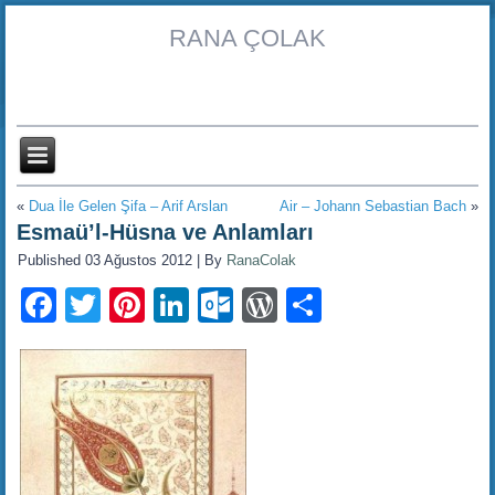
RANA ÇOLAK
«
Dua İle Gelen Şifa – Arif Arslan
Air – Johann Sebastian Bach
»
Esmaü’l-Hüsna ve Anlamları
Published
03 Ağustos 2012
|
By
RanaColak
Facebook
Twitter
Pinterest
LinkedIn
Outlook.com
WordPress
Share