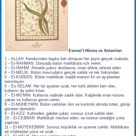
Esmaü’l-Hüsna ve Anlamları
1 – ALLAH: Kendisinden başka ilah olmayan her şeyin gerçek mabudu.
2 – Er-RAHMAN: Dünyada bütün mahlûkata rızk veren.
3 – Er-RAHİM: Ahirette yalnız dostlarına, iman ehline rahmet eden.
4 – El-MELİK: Bütün mevcudatın gerçek sahibi ve tek hükümdarı.
5 – El-KUDDÜS: Bütün mahlûkatı maddi-manevi kir ve ayıplardan
temizleyen.
6 – Es-SELAM: Her tür ayıptan uzak‚ her türlü afetten beri olan,
kullarını da selim kılan.
7 – El-MÜ’MİN: Kullarına vadinde sadık olan. Kalplerde iman nurunu
yakan ve kullarına güven veren.
8 – El-MÜHEYMİN: Bütün varlıkları ilim ve kontrolü altında tutan, görüp
gözeten demektir.
9 – El-AZİZ: Kahreden‚ galebe çalan; sonsuz izzet sahibi olan.
10 – El-CEBBAR: Mahlûkatı mecbur eden; ne isterse istediğini zorla
yaptıran.
11 – El-MÜTEKEBBİR: Sonsuz büyüklük ve azamet sahibi. Mahlûkata
ait sıfatlardan yüce ve uzak…