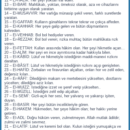
12 – El-HÂLIK: Her şeyi yoktan var eden.
13 – El-BARİ: Mahlûkatı, yoktan‚ örneksiz olarak, aza ve cihazlarını
birbirine uygun olarak yaratan.
14 – El-MUSAVVİR: Her varlığa münasip şekil veren, farklı suretlerde
yaratan.
15 – El-GAFFAR: Kulların günahlarını tekrar tekrar ve çokça affeden.
16 – El-KAHHAR: Her şeye galip gelen ve bütün düşmanlarını
kahreden.
17 – El-VEHHAB: Bol bol hediyeler veren.
18 – Er-REZZAK: Bol bol veren; rızka muhtaç bütün mahlûkata rızk
veren.
19 – El-FETTAH: Kulları arasında hâkim olan. Her şeyi hikmetle açan…
20 – El-ALİM: Her şeyi en ince ayrıntısına kadar hakkıyla bilen.
21 – El-KÂBİD: Lütuf ve hikmetiyle istediğinin maddi-manevi rızkını
daraltan.
22 – El-BÂSIT: Lütuf ve hikmetiyle istediğinin rızkını açıp genişleten.
23 – El-HAFİD: Zorbaları ve firavunları alçaltan, onları hor ve zelil eden,
değersiz kılan…
24 – Er-RÂFİ’: Dilediğinin makam ve mertebesini yükselten, dostlarını
yücelten; dilediğini aziz kılan.
25 – El-MUİZZ: İstediğine izzet ve şeref verip yükselten..
26 – El-MÜZİLL: İstediğini zelil edip alçaltan.
27 – Es-SEMİ’: Gizli-açık her sesi, her yalvarış ve yakarışı işiten,
duyan.
28 – El-BASİR: Her şeyi bütün incelikleriyle gören.
29 – El-HAKEM: Hükmeden, her şeye hâkim olan; her hakkı yerine
getiren.
30 – El-ADL: Doğru hüküm veren, zulmetmeyen. Allah mutlak âdildir;
zulmü ve zalimi sevmez.
31 – El-LATİF: Lütuf ve keremi bol olan. Kulun isteğini yumuşakça ve