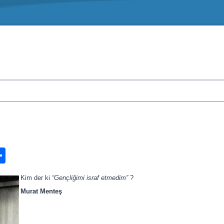
n
ook.com
ordPress
Share
Kim der ki
“Gençliğimi israf etmedim”
?
Murat Menteş