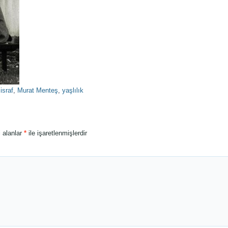
,
israf
,
Murat Menteş
,
yaşlılık
i alanlar
*
ile işaretlenmişlerdir