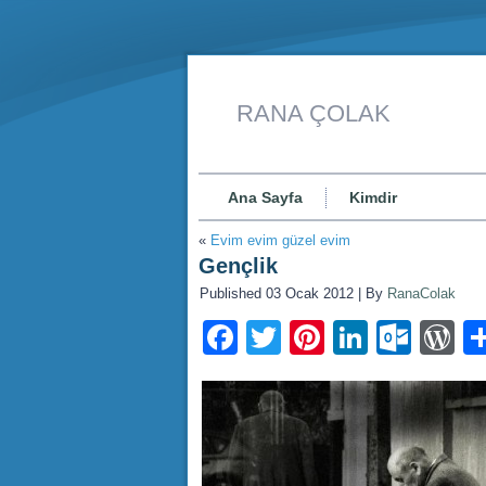
RANA ÇOLAK
Ana Sayfa
Kimdir
«
Evim evim güzel evim
Gençlik
Published
03 Ocak 2012
|
By
RanaColak
Facebook
Twitter
Pinterest
LinkedI
Outl
W