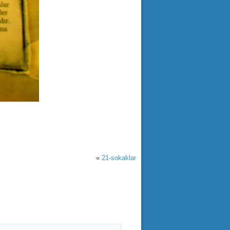
«
21-sokaklar