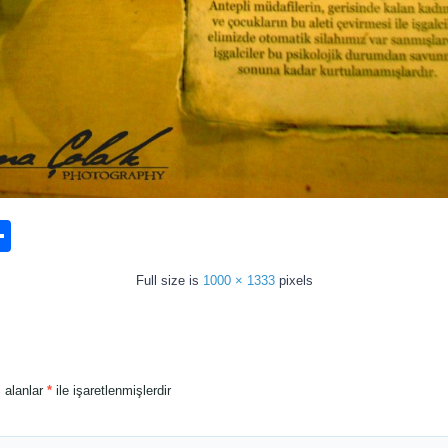
n
ook.com
ordPress
Share
Full size is
1000 × 1333
pixels
i alanlar
*
ile işaretlenmişlerdir