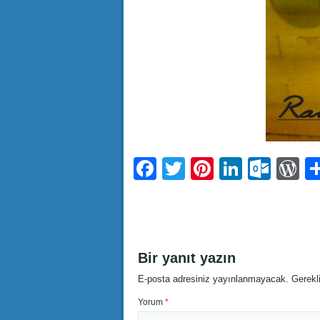
Facebook
Twitter
Pinterest
LinkedI
Outl
W
Bir yanıt yazın
E-posta adresiniz yayınlanmayacak.
Gerekl
Yorum
*