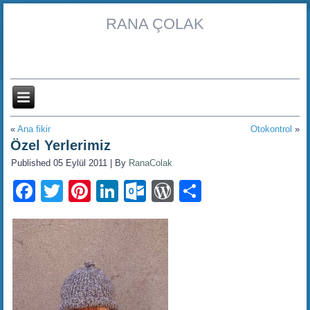
RANA ÇOLAK
«
Ana fikir
Otokontrol
»
Özel Yerlerimiz
Published
05 Eylül 2011
|
By
RanaColak
Facebook
Twitter
Pinterest
LinkedIn
Outlook.com
WordPress
Share