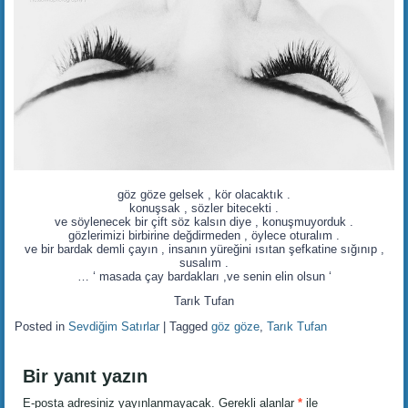
göz göze gelsek , kör olacaktık .
konuşsak , sözler bitecekti .
ve söylenecek bir çift söz kalsın diye , konuşmuyorduk .
gözlerimizi birbirine değdirmeden , öylece oturalım .
ve bir bardak demli çayın , insanın yüreğini ısıtan şefkatine sığınıp ,
susalım .
… ‘ masada çay bardakları ,ve senin elin olsun ‘
Tarık Tufan
Posted in
Sevdiğim Satırlar
|
Tagged
göz göze
,
Tarık Tufan
Bir yanıt yazın
E-posta adresiniz yayınlanmayacak.
Gerekli alanlar
*
ile