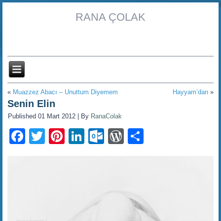
RANA ÇOLAK
«
Muazzez Abacı – Unuttum Diyemem
Hayyam’dan
»
Senin Elin
Published
01 Mart 2012
|
By
RanaColak
Facebook
Twitter
Pinterest
LinkedIn
Outlook.com
WordPress
Share