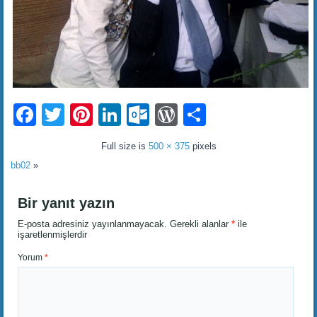
Facebook
Twitter
Pinterest
LinkedIn
Outlook.com
WordPress
Share
Full size is
500 × 375
pixels
bb02
»
Bir yanıt yazın
E-posta adresiniz yayınlanmayacak.
Gerekli alanlar
*
ile
işaretlenmişlerdir
Yorum
*