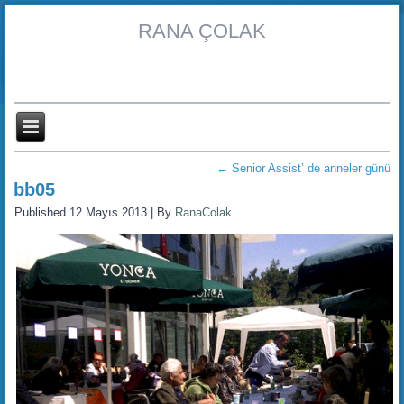
RANA ÇOLAK
←
Senior Assist’ de anneler günü
bb05
Published
12 Mayıs 2013
|
By
RanaColak