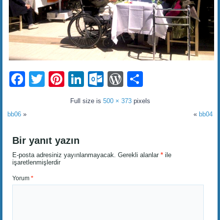
Facebook
Twitter
Pinterest
LinkedIn
Outlook.com
WordPress
Share
Full size is
500 × 373
pixels
bb06
»
«
bb04
Bir yanıt yazın
E-posta adresiniz yayınlanmayacak.
Gerekli alanlar
*
ile
işaretlenmişlerdir
Yorum
*