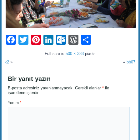
Facebook
Twitter
Pinterest
LinkedIn
Outlook.com
WordPress
Share
Full size is
500 × 333
pixels
k2
»
«
bb07
Bir yanıt yazın
E-posta adresiniz yayınlanmayacak.
Gerekli alanlar
*
ile
işaretlenmişlerdir
Yorum
*