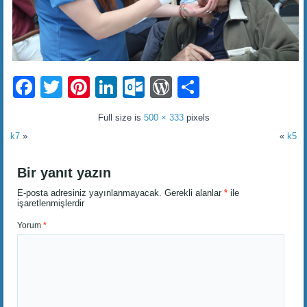
Facebook
Twitter
Pinterest
LinkedIn
Outlook.com
WordPress
Share
Full size is
500 × 333
pixels
k7
»
«
k5
Bir yanıt yazın
E-posta adresiniz yayınlanmayacak.
Gerekli alanlar
*
ile
işaretlenmişlerdir
Yorum
*