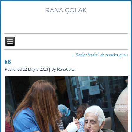
RANA ÇOLAK
←
Senior Assist’ de anneler günü
k6
Published
12 Mayıs 2013
|
By
RanaColak