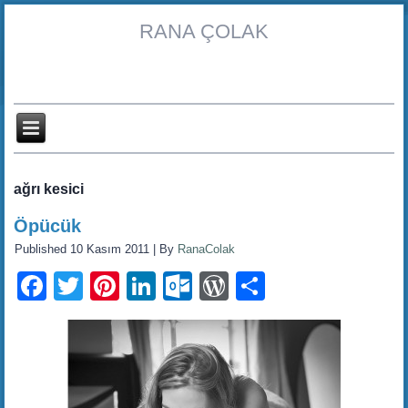
RANA ÇOLAK
ağrı kesici
Öpücük
Published
10 Kasım 2011
|
By
RanaColak
Facebook
Twitter
Pinterest
LinkedIn
Outlook.com
WordPress
Share