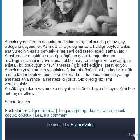
Anneler yavrularının sancılarını dindirmek için ellerinde pek az şey
olduğunu düşünürler. Aslında, ana yüreğinin aciz kaldığı böylesi anlar,
ana yüreğinin eşsiz şefkatiyle her şeyi değiştirebileceği zamanlardır.
Araştırmalar müşfik bir ana öpücüğünün çocukta ağrı algısını
azalttığına, annenin yavrusuna çektiği acıyı anladığını ve paylaştığını
anlatan bu öpücüğün bir tür “anestezi” gibi etki ettiğine işaret ediyor.
Annelerin yavruları için yapabileceği bir tatlı öpücük gibi o kadar küçük
ama o kadar etkili ve önemli şeyler var ki… Biz buna annenin yaptığı
anestezi anlamında “annestezi” diyoruz. Siz dilediğiniz ismi
verebilirsiniz.
Küçük ayrıntıların yavrunuzun hayatını bir ömür boyu etkileyeceğini hep
hatırlayın lütfen…
Senai Demirci
Posted in
Sevdiğim Satırlar
|
Tagged
ağrı
,
ağrı kesici
,
anne
,
bebek
,
çocuk
,
öpücük
|
Leave a comment
Designed by
HostingVakti
Copyr