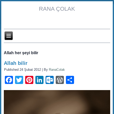
RANA ÇOLAK
Allah her şeyi bilir
Allah bilir
Published
24 Şubat 2012
|
By
RanaColak
Facebook
Twitter
Pinterest
LinkedIn
Outlook.com
WordPress
Share