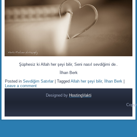
Şüphesiz ki Allah her şeyi bilir, Seni nasıl sevdiğimi de..
İlhan Berk
Posted in
Sevdiğim Satırlar
|
Tagged
Allah her şeyi bilir
,
İlhan Berk
|
Leave a comment
Designed by
HostingVakti
Copyr