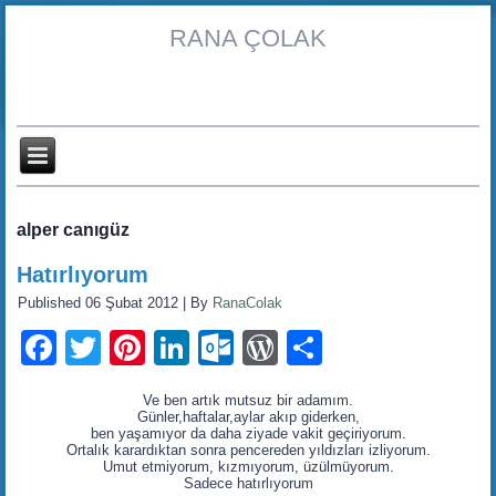
RANA ÇOLAK
alper canıgüz
Hatırlıyorum
Published
06 Şubat 2012
|
By
RanaColak
Facebook
Twitter
Pinterest
LinkedIn
Outlook.com
WordPress
Share
Ve ben artık mutsuz bir adamım.
Günler,haftalar,aylar akıp giderken,
ben yaşamıyor da daha ziyade vakit geçiriyorum.
Ortalık karardıktan sonra pencereden yıldızları izliyorum.
Umut etmiyorum, kızmıyorum, üzülmüyorum.
Sadece hatırlıyorum