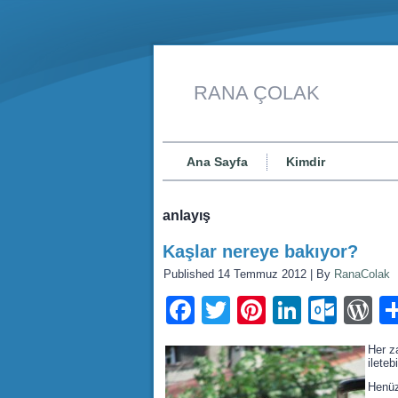
RANA ÇOLAK
Ana Sayfa
Kimdir
anlayış
Kaşlar nereye bakıyor?
Published
14 Temmuz 2012
|
By
RanaColak
Facebook
Twitter
Pinterest
LinkedI
Outl
W
Her z
ileteb
Henüz