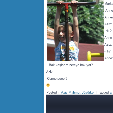
Marke
-Anne
Annen
Aziz:
-Hı ?
Anne 
Aziz:
-Hı?
Anne:
– Bak kaşlarım nereye bakıyor?
Aziz:
-Cenneteeee ?
Posted in
Aziz Mahmut Büyürken
|
Tagged
an