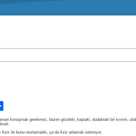
n
ook.com
ordPress
Share
aman konuşmak gerekmez, bazen gözdeki, kaştaki, dudaktaki bir kıvrım, ufak
ilmeli.
 Aziz ile bunu oturtamadık, ya da Aziz anlamak istemiyor.