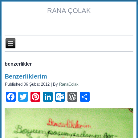
RANA ÇOLAK
benzerlikler
Benzerliklerim
Published
06 Şubat 2012
|
By
RanaColak
Facebook
Twitter
Pinterest
LinkedIn
Outlook.com
WordPress
Share