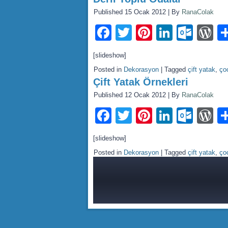
Published
15 Ocak 2012
|
By
RanaColak
Facebook
Twitter
Pinterest
LinkedI
Outl
W
[slideshow]
Posted in
Dekorasyon
|
Tagged
çift yatak
,
ço
Çift Yatak Örnekleri
Published
12 Ocak 2012
|
By
RanaColak
Facebook
Twitter
Pinterest
LinkedI
Outl
W
[slideshow]
Posted in
Dekorasyon
|
Tagged
çift yatak
,
ço