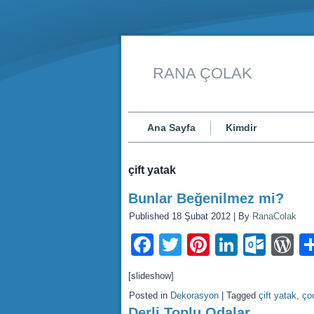
RANA ÇOLAK
Ana Sayfa
Kimdir
çift yatak
Bunlar Beğenilmez mi?
Published
18 Şubat 2012
|
By
RanaColak
Facebook
Twitter
Pinterest
LinkedI
Outl
W
[slideshow]
Posted in
Dekorasyon
|
Tagged
çift yatak
,
ço
Derli Toplu Odalar