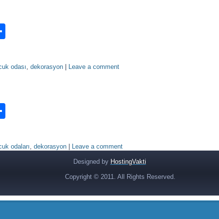
n
ook.com
ordPress
Share
cuk odası
,
dekorasyon
|
Leave a comment
n
ook.com
ordPress
Share
cuk odaları
,
dekorasyon
|
Leave a comment
Designed by
HostingVakti
Copyright © 2011. All Rights Reserved.