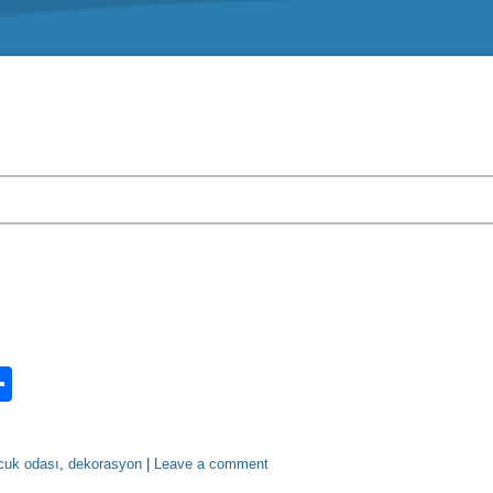
n
ook.com
ordPress
Share
cuk odası
,
dekorasyon
|
Leave a comment