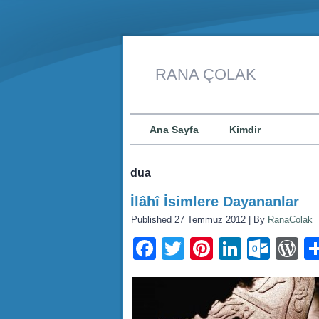
RANA ÇOLAK
Ana Sayfa
Kimdir
dua
İlâhî İsimlere Dayananlar
Published
27 Temmuz 2012
|
By
RanaColak
Facebook
Twitter
Pinterest
LinkedI
Outl
W