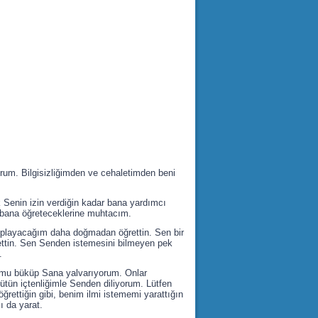
orum. Bilgisizliğimden ve cehaletimden beni
Senin izin verdiğin kadar bana yardımcı
, bana öğreteceklerine muhtacım.
toplayacağım daha doğmadan öğrettin. Sen bir
ttin. Sen Senden istemesini bilmeyen pek
.
umu büküp Sana yalvarıyorum. Onlar
ütün içtenliğimle Senden diliyorum. Lütfen
ğrettiğin gibi, benim ilmi istememi yarattığın
 da yarat.