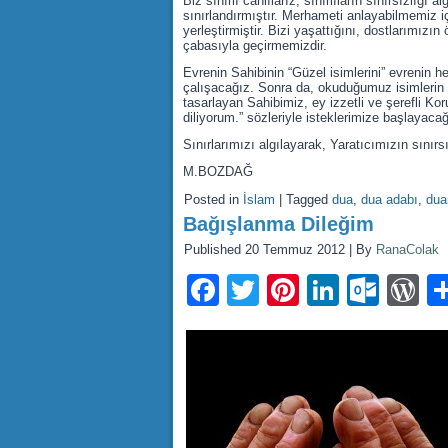
Biz sınırlı canlılarız; sınırlıların sınırsızlığı
sınırlandırmıştır. Merhameti anlayabilmemiz içi
yerleştirmiştir. Bizi yaşattığını, dostlarımız
çabasıyla geçirmemizdir.
Evrenin Sahibinin “Güzel isimlerini” evrenin he
çalışacağız. Sonra da, okuduğumuz isimlerin c
tasarlayan Sahibimiz, ey izzetli ve şerefli 
diliyorum.” sözleriyle isteklerimize başlayaca
Sınırlarımızı algılayarak, Yaratıcımızın sınırs
M.BOZDAĞ
Posted in
İslam
|
Tagged
dua
,
dua adabı
,
dua
Bağışlanma Dileğim
Published
20 Temmuz 2012
|
By
RanaColak
Facebook
Twitter
Pinterest
LinkedI
Outl
W