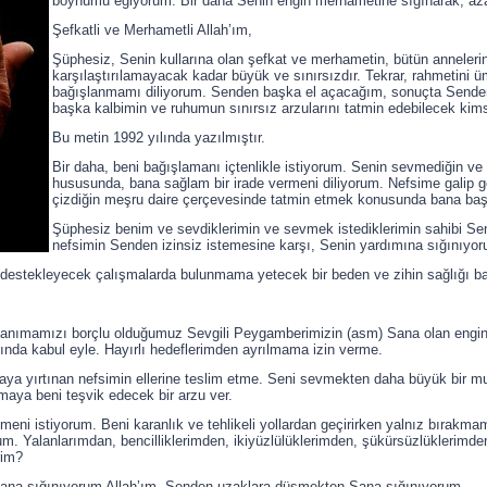
boynumu eğiyorum. Bir daha Senin engin merhametine sığınarak, aza
Şefkatli ve Merhametli Allah’ım,
Şüphesiz, Senin kullarına olan şefkat ve merhametin, bütün annelerin 
karşılaştırılamayacak kadar büyük ve sınırsızdır. Tekrar, rahmetini ü
bağışlanmamı diliyorum. Senden başka el açacağım, sonuçta Sende
başka kalbimin ve ruhumun sınırsız arzularını tatmin edebilecek kim
Bu metin 1992 yılında yazılmıştır.
Bir daha, beni bağışlamanı içtenlikle istiyorum. Senin sevmediğin 
hususunda, bana sağlam bir irade vermeni diliyorum. Nefsime galip ge
çizdiğin meşru daire çerçevesinde tatmin etmek konusunda bana başa
Şüphesiz benim ve sevdiklerimin ve sevmek istediklerimin sahibi Se
nefsimin Senden izinsiz istemesine karşı, Senin yardımına sığınıyo
 destekleyecek çalışmalarda bulunmama yetecek bir beden ve zihin sağlığı ba
 tanımamızı borçlu olduğumuz Sevgili Peygamberimizin (asm) Sana olan engin
tında kabul eyle. Hayırlı hedeflerimden ayrılmama izin verme.
aya yırtınan nefsimin ellerine teslim etme. Seni sevmekten daha büyük bir mu
ya beni teşvik edecek bir arzu ver.
tmeni istiyorum. Beni karanlık ve tehlikeli yollardan geçirirken yalnız bıra
m. Yalanlarımdan, bencilliklerimden, ikiyüzlülüklerimden, şükürsüzlüklerimde
rim?
e Sana sığınıyorum Allah’ım. Senden uzaklara düşmekten Sana sığınıyorum.