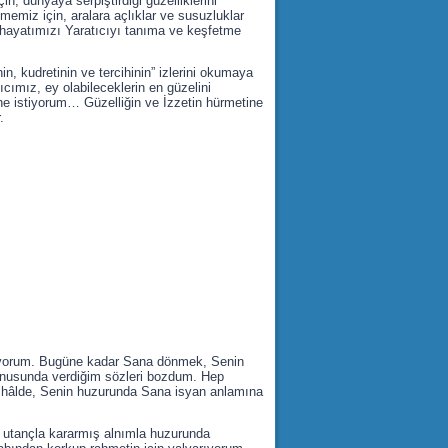
çin, dünyaya serpiştirdiği güzelliklerini
lmemiz için, aralara açlıklar ve susuzluklar
ı, hayatımızı Yaratıcıyı tanıma ve keşfetme
in, kudretinin ve tercihinin” izlerini okumaya
cımız, ey olabileceklerin en güzelini
ne istiyorum… Güzelliğin ve İzzetin hürmetine
.
rıyorum. Bugüne kadar Sana dönmek, Senin
nusunda verdiğim sözleri bozdum. Hep
iği hâlde, Senin huzurunda Sana isyan anlamına
r, utançla kararmış alnımla huzurunda