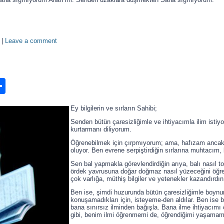
|
Leave a comment
n
ook.com
ordPress
Share
Ey bilgilerin ve sırların Sahibi;
Senden bütün çaresizliğimle ve ihtiyacımla ilim istiy
kurtarmanı diliyorum.
Öğrenebilmek için çırpmıyorum; ama, hafızam ancak 
oluyor. Ben evrene serpiştirdiğin sırlarına muhtacım
Sen bal yapmakla görevlendirdiğin arıya, balı nasıl 
ördek yavrusuna doğar doğmaz nasıl yüzeceğini öğre
çok varlığa, müthiş bilgiler ve yetenekler kazandırdın
Ben ise, şimdi huzurunda bütün çaresizliğimle boyn
konuşamadıkları için, isteyeme-den aldılar. Ben ise b
bana sınırsız ilminden bağışla. Bana ilme ihtiyacımı ö
gibi, benim ilmi öğrenmemi de, öğrendiğimi yaşamamı