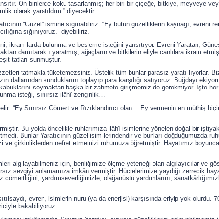
nsıtır. On binlerce koku tasarlanmış; her biri bir çiçeğe, bitkiye, meyveye vey
lik olarak yaratıldım.” diyecektir.
cının “Güzel” ismine sığınabiliriz: “Ey bütün güzelliklerin kaynağı, evreni ren
cılığına sığınıyoruz.” diyebiliriz.
ğini, ikram larda bulunma ve besleme isteğini yansıtıyor. Evreni Yaratan, Güne
ktan damıtarak ı yaratmış; ağaçların ve bitkilerin eliyle canlılara ikram etmişt
çeşit tatları sunmuştur.
ezzetleri tatmakla tüketemezsiniz. Üstelik tüm bunlar parasız yaratı lıyorlar.
zın dallarından sunduklarını toplayıp para karşılığı satıyoruz. Buğdayı ekiyoru
 kabuklarını soymaktan başka bir zahmete girişmemiz de gerekmiyor. İşte her 
unma isteği, sınırsız ilâhî zenginlik…
nelir: “Ey Sınırsız Cömert ve Rızıklandırıcı olan… Ey vermenin en müthiş biçi
rmiştir. Bu yolda öncelikle ruhlarımıza ilâhî isimlerine yönelen doğal bir iştiy
etmedi. Bunlar Yaratıcının güzel isim-lerindendir ve bunları doğduğumuzda ru
 ve çirkinliklerden nefret etmemizi ruhumuza öğretmiştir. Hayatımız boyunca 
mleri algılayabilmeniz için, benliğimize ölçme yeteneği olan algılayıcılar ve gö
ınırsız sevgiyi anlamamıza imkân vermiştir. Hücrelerimize yaydığı zerrecik haya
z cömertliğini; yardımseverliğimizle, olağanüstü yardımlarını; sanatkârlığım
nsıtılsaydı, evren, isimlerin nuru (ya da enerjisi) karşısında eriyip yok olurdu. 
iciyle bakabiliyoruz.