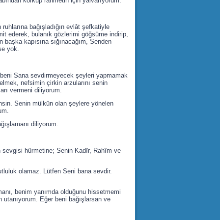
bından korkup rahmetin için yalvarıyorum.
ruhlarına bağışladığın evlât şefkatiyle
mit ederek, bulanık gözlerimi göğsüme indirip,
n başka kapısına sığınacağım, Senden
se yok.
ve beni Sana sevdirmeyecek şeyleri yapmamak
lmek, nefsimin çirkin arzularını senin
rı vermeni diliyorum.
nsin. Senin mülkün olan şeylere yönelen
rum.
ğışlamanı diliyorum.
 sevgisi hürmetine; Senin Kadîr, Rahîm ve
tluluk olamaz. Lütfen Seni bana sevdir.
kmamanı, benim yanımda olduğunu hissetmemi
n utanıyorum. Eğer beni bağışlarsan ve