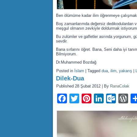
Ben ölümüme kadar ilim öğrenmeye çalışmak,
Boş zamanlarımda değersiz dedikodulardan ve
meşgul olmanın zevkiyle doldurmak istiyorum
Bu zulümler ve gafletler asrında yorgunum, gü
sevdir.
Bana sırlarını öğret. Bana, Seni daha iyi tanım
Bilmiyorum.
Dr.Muhammed Bozdağ
Posted in
İslam
|
Tagged
dua
,
ilim
,
yakarış
|
Dilek-Dua
Published
28 Şubat 2012
|
By
RanaColak
Facebook
Twitter
Pinterest
LinkedI
Outl
W