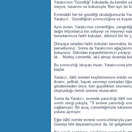
Yaratıcının “Güzelliği” kokularda da kendini ya
meyve, tasarımı ve kokusuyla “Ben ayrı bir kim
Evrendeki her bir güzelliği okuduğumuzda Yaratı
Yaratıcı!.. Güzelliğinin sınırsızlığına ve kuşatı
Aynı evren, Yaratıcının cömertliğini, zenginli
değin trilyonlarca ton sebzeyi ve meyveyi topra
burunlarımıza farklı kokuları, dilimize bin bir 
Dünyaya serpilen farklı kokuları tanımakla, l
parselliyoruz. Sonra da Yaratıcının ağaçlarımı
buluyoruz. Dalından kopardıklarımızı yıkayıp
lik… Müthiş cömertlik, akıl almaz ikramda bul
Bu sınırsızlığı okuyan insan, Yaratıcısına yö
başlar.
Yaratıcı, ilâhî isimleri keşfetmemize imkân ve
ikramı, şefkati, hayatı sevmeyi sonradan öğr
göndermeden önce, tüm güzellikleri sevmemizi
oluşturduğu temel üzerine oturacaktır.
Sonra da Yaratıcı, evrende yansıttığı ilâhî isi
sınırlı sevgi yoluyla, “”X evrene yansıttığı s
sağlamıştır. Bir avuç cömertliğimizle tükenme
yolunu açmıştır.
Eğer ilâhî isimler evrene sınırsızlıklarıyla ya
Güneşe bile dayanamıyoruz da, bir gölgelendir