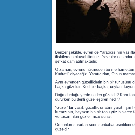
Benzer şekilde, evren de Yaratıcısının vasıfla
ilişkilerden okuyabilirsiniz. Yavrular ne kada
şefkat damlatılmaktadır.
O zaman, evrene hükmeden bu merhametten yol
Kudret!” diyeceğiz. Yaratıcıdan, O’nun merha
Aynı evrenden güzelliklerin bin bir türlüsünü o
başka güzeldir. Kedi bir başka, ceylan, koyun 
Doğa durduğu yerde neden güzeldir? Kara topra
dururken bu denli güzelleştiren nedir?
“Güzel” bir vasıf, güzellik sıfatını yaratılışın
kırmızının, beyazın bin bir tonu yüz binlerce fa
ve tasarımlan gözlerimize sunar.
Ormanları sarartan serin sonbahar esintilerind
güzeldir.