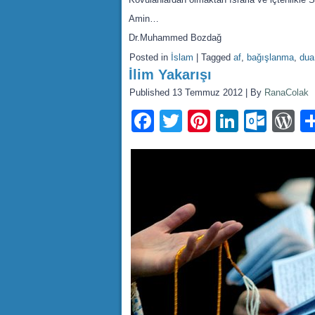
Amin…
Dr.Muhammed Bozdağ
Posted in
İslam
|
Tagged
af
,
bağışlanma
,
dua
İlim Yakarışı
Published
13 Temmuz 2012
|
By
RanaColak
Facebook
Twitter
Pinterest
LinkedI
Outl
W