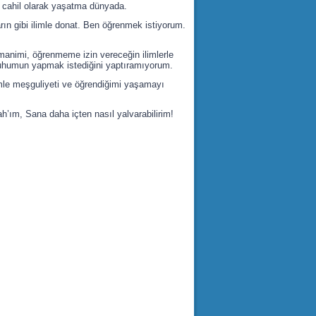
ir cahil olarak yaşatma dünyada.
lların gibi ilimle donat. Ben öğrenmek istiyorum.
animi, öğrenmeme izin vereceğin ilimlerle
uhumun yapmak istediğini yaptıramıyorum.
limle meşguliyeti ve öğrendiğimi yaşamayı
ah’ım, Sana daha içten nasıl yalvarabilirim!