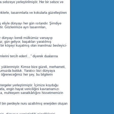
a sebzeye yerleştirilmiştir. Her bir sebze ve
klerle, tasarımlarla ve kokularla güzelleştiren
ş eliyle dünyayı her gün ısıtandır. Şimdiye
ir. Gözlerimize ayrı tasarımları,
 Biz dünyayı kendi mülkümüz varsayıp
z; gün geliyor, başakları yaratılmış
bir köşeyi kuşatmış olan inanılmaz besleyici-
mlerini tercih eden!…” diyerek dualarına
ak yüklenmiştir. Kimse bize güzeli, merhameti,
humuzda bulduk. Yaratıcı bizi dünyaya
öğreneceğimiz her şey, bu bilgilerin
stergeler yerleştirmiştir. İçimize koyduğu
tla, engin hayat vericiliğini kavramamızı
ızla, muhteşem sanatkârlığını hissetmemizin
70 bin perdeyle nuru azaltılmış enerjiden oluşan