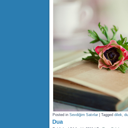
Posted in
Sevdiğim Satırlar
|
Tagged
dilek
,
d
Dua