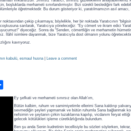
 algılaması imkânsızdır. Sınırsız Yaratıcı, sınırsız güzelliklerini anlayabilmemiz i
n, boşluklarda merhameti sınırlandırmıştır. Bizi sürekli beslediğini fark edebi
ın ölümleriyle öğretmektedir. Bu durum gösteriyor ki, yaratılmamızın asıl amac
r noktasından çekip çıkarmaya; böylelikle, her bir noktada Yaratıcının “bilgisin
oşkusuna sarılarak, Yaratıcıya yöneleceğiz: “Ey cömert ve ikram edici Yaratı
Koruyucumuz!” diyeceğiz. Sonra da “Senden, cömertliğin ve merhametin hürmeti
ğız. İlâhî isimlere dayanmak, bize Yaratıcıyla dost olmanın yolunu öğretecektir
ızlığını kavrıyoruz.
nın kabulü
,
esmaul husna
|
Leave a comment
n
ook.com
ordPress
Share
Ey şefkati ve merhameti sınırsız olan Allah’ım,
Bütün kalbim, ruhum ve samimiyetimle ellerimi Sana kaldırıp yalva
sevmediğin şeyleri yapmamak ve bütün ruhumla Sana bağlanmak ko
nefsimin ve şeytanın çirkin tuzaklarına kapılıp, vicdanım feryat ett
gelecek kötülükleri işleme cüretkârlığında bulundum.
Ben şu anda Senin kudretinin tecellisiyle bu sözleri söylerken, tekra