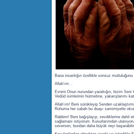
Bana insanlığın özellikle sonsuz mutluluğunu
Allah’ım…
Evreni Onun nurundan yarattığın, bizim Seni
Vedûd isimlerinin hürmetine, yakarışlarımı ka
Allah’ım! Beni sürükleyip Senden uzaklaştırm
Ruhuma her sabah bu duayı samimiyetle okuma
Rabbim! Beni bağışlayıp, sevdiklerine dahil e
sağlamanı istiyorum. Kusurlarımdan utanıyoru
seversen, bundan daha büyük neyi başarabili
Kovulanlardan olmaktan ısrarla ve içtenlikl