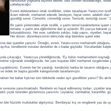
hamurunun yoğrulma biçimini belirler. İlâhî isimleri hissedeceğiz; onl
çabalayacağız.
Evreni dolduranların ortak özellikleri, onları tasarlayan Yaratıcının özell
ikram edendir, merhamet edendir, besleyen, hayat veren, adaletli olan 
güzelliği sever. Cömerttir, cömertliği sever. Temizdir, temizliği sever.” 
Bir şairin şiirlerindeki ortak özellik, o şairin temel karakterlerine işaret
temalar, o şairin ana eğilimlerine dair ip uçlarıdır. Bir yazıya bakarak 
bulunabilirsiniz. Her eser, sahibinin zekâsı, kalp yapısı, niyetleri, hayall
Her düzen, düzenleyicisinin bilincinde olup bitenlere işaret eder.
rına dair işaretler yansıtır. Örneğin, evren, Yaratıcısının merhametli olduğunu
r zayıfsa, kendilerine sunulan destekler de o kadar güçlüdür. Vücutlardaki kal
a çıkacağız. Yaratıcıya yöneldiğimizde, “Ey bütün merhametlerin kaynağı, 
metine sığınarak istediğimizde, her yanı kuşatan ilâhî merhamet rüzgârından 
kuyabilirsiniz. Evrenin her bir yaratığı, kendisinin harika bir tasarım olduğunu
ve ördek bir başka güzellik kategorisinde tasarlanmıştır.
ktan her bahar fışkıran tüm bitkilerde neden ayrı güzellikler yansır? Bu akıls
 her evresine yansıtmaktadır. Renklerin en hayal edilmemiş tonları, çiçekler aracı
rklı çiçek türünden gözlerimize yansıtılır. Leylaklar, zambaklar, karanfiller, gü
en bile hüzünlü mutluluklar algılıyoruz. Bembeyaz kış ve rengârenk yaz da uyan