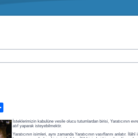
n
ook.com
ordPress
Share
İsteklerimizin kabulüne vesile olucu tutumlardan birisi, Yaratıcının evr
atıf yaparak isteyebilmektir.
Yaratıcının isimleri, aynı zamanda Yaratıcının vasıflarını anlatır. İlâhî