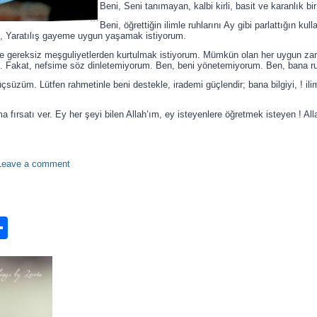
Beni, Seni tanımayan, kalbi kirli, basit ve karanlık b
Beni, öğrettiğin ilimle ruhlarını Ay gibi parlattığın ku
 Yaratılış gayeme uygun yaşamak istiyorum.
 gereksiz meşguliyetlerden kurtulmak istiyorum. Mümkün olan her uygun zam
. Fakat, nefsime söz dinletemiyorum. Ben, beni yönetemiyorum. Ben, bana r
çsüzüm. Lütfen rahmetinle beni destekle, irademi güçlendir; bana bilgiyi, ! i
a fırsatı ver. Ey her şeyi bilen Allah’ım, ey isteyenlere öğretmek isteyen ! All
Leave a comment
n
ook.com
ordPress
Share