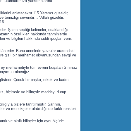
arın tutumlarımıza yansımalarına
iklerini anlatacaktır.115 Yaratıcı güzeldir,
ve temizliği sevendir… “Allah güzeldir;
116
 eder. Şairin seçtiği kelimeler, odaklandığı
yazarının özellikleri hakkında tahminlerde
eri ve bilgileri hakkında ciddî ipuçları verir.
 ilân eder. Bunu annelerle yavrular arasındaki
plere gizli bir merhamet okyanusundan sevgi ve
ey merhametiyle tüm evreni kuşatan Sınırsız
payımızı alacağız.
 gösterir. Çocuk bir başka, erkek ve kadın –
ız, biçimsiz ve bilinçsiz maddeyi durup
lığıyla bizlere tanıtılmıştır. Sarının,
ller ve menekşeler alabildiğince farklı renkleri
ık ve akıllı bilinçler için aynı ölçüde