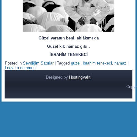
Güzel yarattın beni, ahlâkımı da
Güzel kıl; namaz gibi..
İBRAHİM TENEKECİ
Posted in
Sevdiğim Satırlar
|
Tagged
güzel
,
ibrahim tenekeci
,
namaz
|
Leave a comment
Designed by
HostingVakti
Copyr