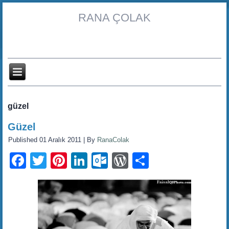
RANA ÇOLAK
güzel
Güzel
Published
01 Aralık 2011
|
By
RanaColak
Facebook
Twitter
Pinterest
LinkedIn
Outlook.com
WordPress
Share