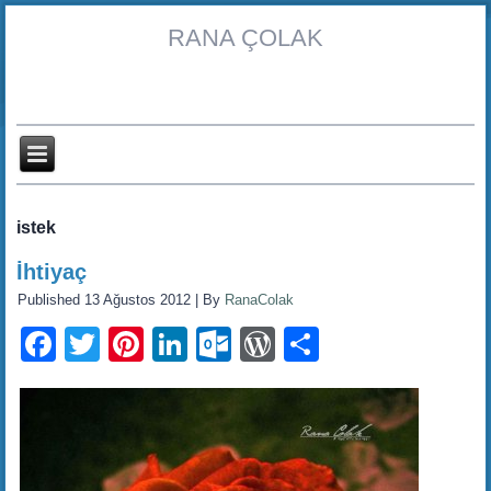
RANA ÇOLAK
istek
İhtiyaç
Published
13 Ağustos 2012
|
By
RanaColak
Facebook
Twitter
Pinterest
LinkedIn
Outlook.com
WordPress
Share