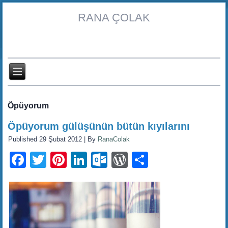
RANA ÇOLAK
Öpüyorum
Öpüyorum gülüşünün bütün kıyılarını
Published
29 Şubat 2012
|
By
RanaColak
Facebook
Twitter
Pinterest
LinkedIn
Outlook.com
WordPress
Share