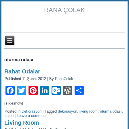
RANA ÇOLAK
oturma odası
Rahat Odalar
Published
11 Şubat 2012
|
By
RanaColak
Facebook
Twitter
Pinterest
LinkedIn
Outlook.com
WordPress
Share
[slideshow]
Posted in
Dekorasyon
|
Tagged
dekorasyon
,
living room
,
oturma odası
,
salon
|
Leave a comment
Living Room