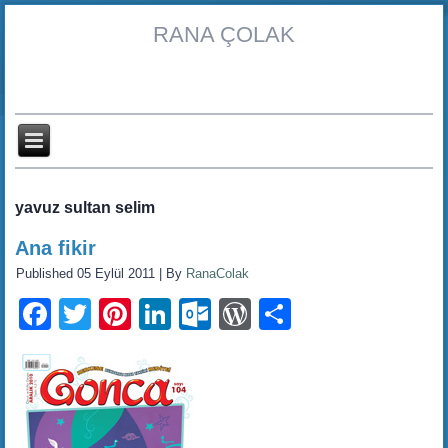
RANA ÇOLAK
yavuz sultan selim
Ana fikir
Published
05 Eylül 2011
|
By
RanaColak
Facebook
Twitter
Pinterest
LinkedIn
Outlook.com
WordPress
Share