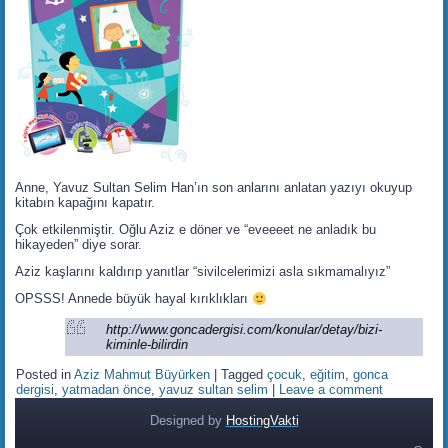
Anne, Yavuz Sultan Selim Han’ın son anlarını anlatan yazıyı okuyup
kitabın kapağını kapatır.
Çok etkilenmiştir. Oğlu Aziz e döner ve “eveeeet ne anladık bu
hikayeden” diye sorar.
Aziz kaşlarını kaldırıp yanıtlar “sivilcelerimizi asla sıkmamalıyız”
OPSSS! Annede büyük hayal kırıklıkları
http://www.goncadergisi.com/konular/detay/bizi-
kiminle-bilirdin
Posted in
Aziz Mahmut Büyürken
|
Tagged
çocuk
,
eğitim
,
gonca
dergisi
,
yatmadan önce
,
yavuz sultan selim
|
Leave a comment
Designed by
HostingVakti