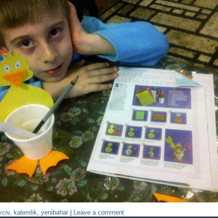
vciv
,
kalemlik
,
yenibahar
|
Leave a comment