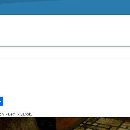
n
ook.com
ordPress
Share
iv kalemlik yaptık.