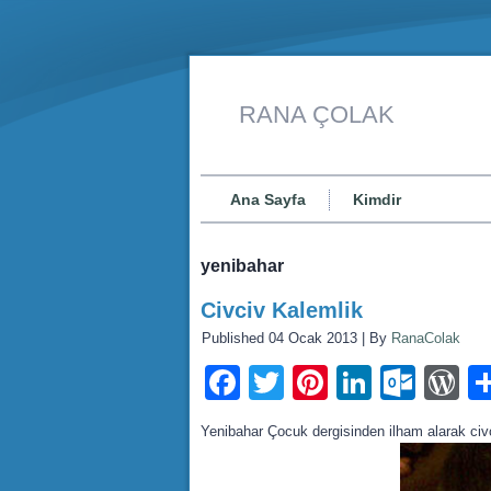
RANA ÇOLAK
Ana Sayfa
Kimdir
yenibahar
Civciv Kalemlik
Published
04 Ocak 2013
|
By
RanaColak
Facebook
Twitter
Pinterest
LinkedI
Outl
W
Yenibahar Çocuk dergisinden ilham alarak civc