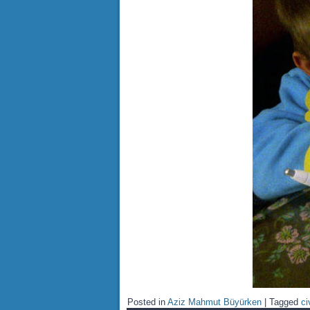
Posted in
Aziz Mahmut Büyürken
|
Tagged
ci