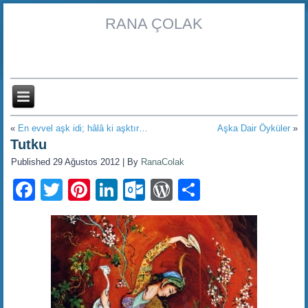
RANA ÇOLAK
«
En evvel aşk idi; hâlâ ki aşktır…
Aşka Dair Öyküler
»
Tutku
Published
29 Ağustos 2012
|
By
RanaColak
Facebook
Twitter
Pinterest
LinkedIn
Outlook.com
WordPress
Share