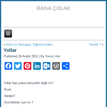
RANA ÇOLAK
«
Alvin ve Sincaplar: Eğlence Adası
Terslik ?
»
Yollar
Published
26 Aralık 2011
|
By
RanaColak
Facebook
Twitter
Pinterest
LinkedIn
Outlook.com
WordPress
Share
Yollar hep yılana benzetilir değil mi?
-Evet.
-Neden?
-Kıvrıldıkları için mi ?