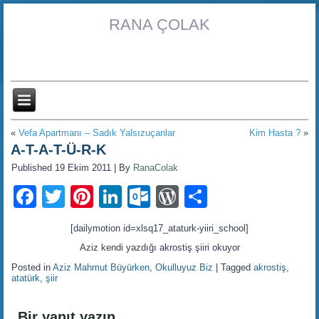
RANA ÇOLAK
«
Vefa Apartmanı – Sadık Yalsızuçanlar
Kim Hasta ?
»
A-T-A-T-Ü-R-K
Published
19 Ekim 2011
|
By
RanaColak
Facebook
Twitter
Pinterest
LinkedIn
Outlook.com
WordPress
Share
[dailymotion id=xlsq17_ataturk-yiiri_school]
Aziz kendi yazdığı akrostiş şiiri okuyor
Posted in
Aziz Mahmut Büyürken
,
Okulluyuz Biz
|
Tagged
akrostiş
,
atatürk
,
şiir
Bir yanıt yazın