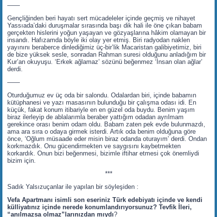
——
Gençliğinden beri hayatı sert mücadeleler içinde geçmiş ve nihayet
Yassıada’daki duruşmalar sırasında başı dik hali ile öne çıkan babam
gerçekten hislerini yoğun yaşayan ve gözyaşlarına hâkim olamayan bir
insandı. Hafızamda böyle iki olay yer etmiş. Biri radyodan naklen
yayınını beraberce dinlediğimiz üç-bir’lik Macaristan galibiyetimiz, biri
de bize yüksek sesle, sonradan Rahman suresi olduğunu anladığım bir
Kur’an okuyuşu. ‘Erkek ağlamaz’ sözünü beğenmez ‘İnsan olan ağlar’
derdi.
——
Oturduğumuz ev üç oda bir salondu. Odalardan biri, içinde babamın
kütüphanesi ve yazı masasının bulunduğu bir çalışma odası idi. En
küçük, fakat konum itibariyle en en güzel oda buydu. Benim yaşım
biraz ilerleyip de ablalarımla beraber yattığım odadan ayrılmam
gerekince orası benim odam oldu. Babam zaten pek evde bulunmazdı,
ama ara sıra o odaya girmek isterdi. Artık oda benim olduğuna göre
önce, ‘Oğlum müsaade eder misin biraz odanda oturayım’ derdi. Ondan
korkmazdık. Onu gücendirmekten ve saygısını kaybetmekten
korkardık. Onun bizi beğenmesi, bizimle iftihar etmesi çok önemliydi
bizim için.
***
Sadık Yalsızuçanlar ile yapılan bir söyleşiden :
Vefa Apartmanı isimli son eseriniz Türk edebiyatı içinde ve kendi
külliyatınız içinde nerede konumlandırıyorsunuz? Tevfik İleri,
“anılmazsa olmaz”larınızdan mıydı
?