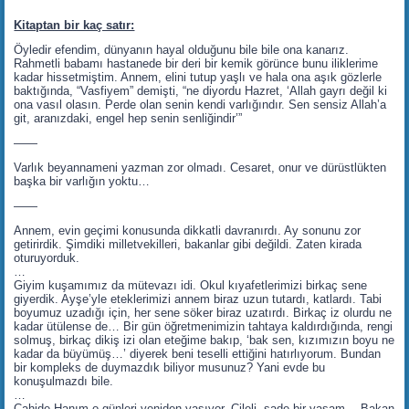
Kitaptan bir kaç satır:
Öyledir efendim, dünyanın hayal olduğunu bile bile ona kanarız.
Rahmetli babamı hastanede bir deri bir kemik görünce bunu iliklerime
kadar hissetmiştim. Annem, elini tutup yaşlı ve hala ona aşık gözlerle
baktığında, “Vasfiyem” demişti, “ne diyordu Hazret, ‘Allah gayrı değil ki
ona vasıl olasın. Perde olan senin kendi varlığındır. Sen sensiz Allah’a
git, aranızdaki, engel hep senin senliğindir’”
——
Varlık beyannameni yazman zor olmadı. Cesaret, onur ve dürüstlükten
başka bir varlığın yoktu…
——
Annem, evin geçimi konusunda dikkatli davranırdı. Ay sonunu zor
getirirdik. Şimdiki milletvekilleri, bakanlar gibi değildi. Zaten kirada
oturuyorduk.
…
Giyim kuşamımız da mütevazı idi. Okul kıyafetlerimizi birkaç sene
giyerdik. Ayşe’yle eteklerimizi annem biraz uzun tutardı, katlardı. Tabi
boyumuz uzadığı için, her sene söker biraz uzatırdı. Birkaç iz olurdu ne
kadar ütülense de… Bir gün öğretmenimizin tahtaya kaldırdığında, rengi
solmuş, birkaç dikiş izi olan eteğime bakıp, ‘bak sen, kızımızın boyu ne
kadar da büyümüş…’ diyerek beni teselli ettiğini hatırlıyorum. Bundan
bir kompleks de duymazdık biliyor musunuz? Yani evde bu
konuşulmazdı bile.
…
Cahide Hanım o günleri yeniden yaşıyor. Çileli, sade bir yaşam… Bakan