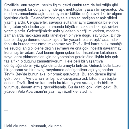
Özellikle onu seçtim, benim ilgimi çekti çünkü tam da belirttiğin gibi
katı ve soğuk bir dünyanı içinde aşk mektupları yazan bir siyasetçi. Biz
modern zamanlarda aşkı lanetleyen bir kültüre doğru evrildik, bir algının
içerisine girdik. Geleneğimizde oysa sultanlar, padişahlar aşk şiirleri
yazmışlardır. Cengaverler, savaşçı sultanlar aynı zamanda bir elinde
kılıç tutan yöneticiler aynı zamanda büyük muazzam lirik aşk şiirleri
yazmışlardır. Geleneğimizde aşkı yücelten bir eğilim varken, modern
zamanlarda hakikaten aşkı lanetleyen bir yere doğru savrulduk. Bir de
tabi bir duygu durumu olarak aşkla “bir yaşantı olarak aşk” arasındaki
farkı da burada test etme imkanımız var Tevfik İleri karısını ilk tanıdığı
ve sevdiği an gibi ölene değin sevmeyi ve ona çok incelikli davranmayı
korumuş bir adam. Asıl benim ilgimi çeken bu. İnsanların birbirlerine
saygılarını yitirmemeleri için ne yapmaları gerektiğine ilişkin için çok
fazla fikri olduğunu zannetmiyorum. Hele belli bir yaşantıya
dönüştüğünde bir yüz göz olma durumuyla birlikte. Giderek belki bazen
bir çatışma ve bir savaş meydanına dönüşebiliyor aşk yaşantıları.
Tevfik Bey’de bunun aksi bir örnek görüyoruz. Bu son derece ilgimi
çekti benim. Ayrıca hani birleşince kavuşunca aşk biter, irfan başlar
derler. Tevfik İleri ve karısında bu irfanın yanı sıra aşk da birlikte
yürümüş, devam etmiş gerçekleşmiş. Bu da tabi çok ilgimi çekti. Bu
yüzden Vefa Apartmanı’nı yazmayı özellikle istedim.
—
İllaki okunmalı, okunmalı, okunmalı…