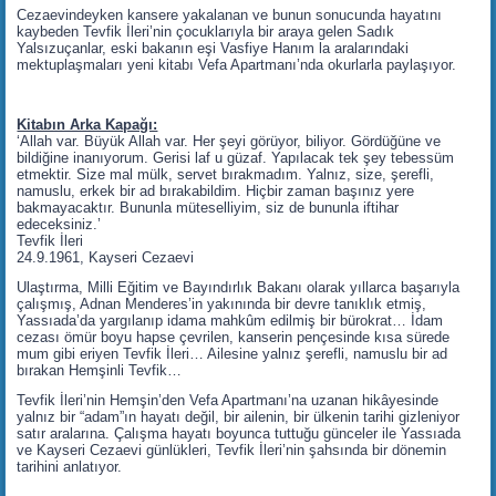
Cezaevindeyken kansere yakalanan ve bunun sonucunda hayatını
kaybeden Tevfik İleri’nin çocuklarıyla bir araya gelen Sadık
Yalsızuçanlar, eski bakanın eşi Vasfiye Hanım la aralarındaki
mektuplaşmaları yeni kitabı Vefa Apartmanı’nda okurlarla paylaşıyor.
Kitabın Arka Kapağı:
‘Allah var. Büyük Allah var. Her şeyi görüyor, biliyor. Gördüğüne ve
bildiğine inanıyorum. Gerisi laf u güzaf. Yapılacak tek şey tebessüm
etmektir. Size mal mülk, servet bırakmadım. Yalnız, size, şerefli,
namuslu, erkek bir ad bırakabildim. Hiçbir zaman başınız yere
bakmayacaktır. Bununla müteselliyim, siz de bununla iftihar
edeceksiniz.’
Tevfik İleri
24.9.1961, Kayseri Cezaevi
Ulaştırma, Milli Eğitim ve Bayındırlık Bakanı olarak yıllarca başarıyla
çalışmış, Adnan Menderes’in yakınında bir devre tanıklık etmiş,
Yassıada’da yargılanıp idama mahkûm edilmiş bir bürokrat… İdam
cezası ömür boyu hapse çevrilen, kanserin pençesinde kısa sürede
mum gibi eriyen Tevfik İleri… Ailesine yalnız şerefli, namuslu bir ad
bırakan Hemşinli Tevfik…
Tevfik İleri’nin Hemşin’den Vefa Apartmanı’na uzanan hikâyesinde
yalnız bir “adam”ın hayatı değil, bir ailenin, bir ülkenin tarihi gizleniyor
satır aralarına. Çalışma hayatı boyunca tuttuğu günceler ile Yassıada
ve Kayseri Cezaevi günlükleri, Tevfik İleri’nin şahsında bir dönemin
tarihini anlatıyor.