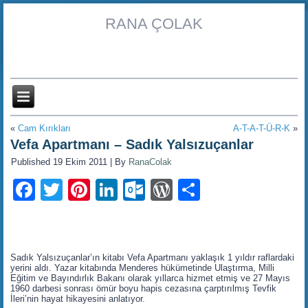
RANA ÇOLAK
«
Cam Kırıkları
A-T-A-T-Ü-R-K
»
Vefa Apartmanı – Sadık Yalsızuçanlar
Published
19 Ekim 2011
|
By
RanaColak
Facebook
Twitter
Pinterest
LinkedIn
Outlook.com
WordPress
Share
Sadık Yalsızuçanlar’ın kitabı Vefa Apartmanı yaklaşık 1 yıldır raflardaki
yerini aldı. Yazar kitabında Menderes hükümetinde Ulaştırma, Milli
Eğitim ve Bayındırlık Bakanı olarak yıllarca hizmet etmiş ve 27 Mayıs
1960 darbesi sonrası ömür boyu hapis cezasına çarptırılmış Tevfik
İleri’nin hayat hikayesini anlatıyor.