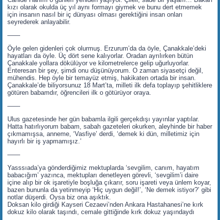
kızı olarak okulda üç yıl aynı formayı giymek ve bunu dert etmemek
için insanın nasıl bir iç dünyası olması gerektiğini insan onları
seyrederek anlayabilir.
——
Öyle gelen gidenleri çok olurmuş. Erzurum’da da öyle, Çanakkale’deki
hayatları da öyle. Üç dört sene kalıyorlar. Oradan ayrılırken bütün
Çanakkale yollara dökülüyor ve kilometrelerce gelip uğurluyorlar.
Enteresan bir şey, şimdi onu düşünüyorum. O zaman siyasetçi değil,
mühendis. Hep öyle bir temayüz etmiş, hakikaten ortada bir insan.
Çanakkale’de biliyorsunuz 18 Mart’ta, milleti ilk defa toplayıp şehitliklere
götüren babamdır, öğrencileri ilk o götürüyor oraya.
——
Ulus gazetesinde her gün babamla ilgili gerçekdışı yayınlar yaptılar.
Hatta hatırlıyorum babam, sabah gazeteleri okurken, aleyhinde bir haber
çıkmamışsa, anneme, ‘Vasfiye’ derdi, ‘demek ki dün, milletimiz için
hayırlı bir iş yapmamışız.’
——
Yasssıada’ya gönderdiğimiz mektuplarda ‘sevgilim, canım, hayatım
babacığım’ yazınca, mektupları denetleyen görevli, ‘sevgilim’i daire
içine alıp bir ok işaretiyle boşluğa çıkarır, soru işareti veya ünlem koyar,
bazen bununla da yetinmeyip ‘Hiç uygun değil!’, ‘Ne demek istiyor?’ gibi
notlar düşerdi. Oysa biz ona aşıktık.
Doksan kilo girdiği Kayseri Cezaevi’nden Ankara Hastahanesi’ne kırk
dokuz kilo olarak taşındı, cemale gittiğinde kırk dokuz yaşındaydı