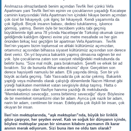
Anılmazsa olmazlardandı benim açımdan Tevfik İleri çünkü Vefa
Apartmanı yani Tevfik İleri’nin eşinin ve çocuklarının yaşadığı Kocatepe
caminin karşısındaki Vefa Apartmanı’nın içindeki hikaye benim açımdan
çok özel bir hikayeydi, çok ilginç bir hikayeydi. Kendi yaşamımla da
çok ilgiliydi. Birçok insanın babası, dedesi tutuklanmış, işkence
görmüş, yatmış. Benim öyle bir tecrübem yoktu tabi geçmiş
büyüklerimle ilgili ama 78 yılında Hacettepe’de Türkoloji okumak üzere
geldiğimde kaldığım öğrenci evine yüz metre mesafede ve her gün
önünden birkaç kez geçtiğim bir apartman Vefa Apartmanı. Tevfik
İleri’nin yaşamı bizim toplumsal ve ahlaki kültürümüz açımızdan,
ortamımız açısından bilhassa siyaset kültürümüz açısından son derece
ibret verici. On yıl boyunca bakanlık yapmış olmasına rağmen bir evi
yok. İşte çocuklarına zaten son vasiyet niteliğindeki mektubunda da
belirtir bunu. “Size mal mülk, para bırakmadım. Şerefli ve erkek bir ad
bıraktım. Siz de bununla iftihar edeceksiniz” diyor. Gerçekten son
derece haysiyetli namuslu bir adam. Elli yaşında ölmüş. Son bir yılı
büyük acılarla geçmiş. Tabi Yassıada’da çok acılar çekmiş. Bakanlık
yaptığı veya mühendis olarak çalıştığı dönemlerde Nazım Hikmet gibi
yüreği hakikaten memleket vatan sevgisiyle dolup taşmış. Hatta o
zaman nişanlısı olan Vasfiye hanıma yazdığı ilk mektubunda
“Memleketimizi seveceğiz, sonra birbirimiz seveceğiz” diyor. Böylesine
de bir memleket romantizmi olan bir adam. Ayrıca çok nazik bir adam,
narin bir adam, centilmen bir insan. Edebiyatla çok ilişkili bir insan, çok
okuyan bir insan.
İleri’nin mektuplarında, “aşk mektupları”nda, büyük bir liriklik
göze çarpıyor, her şeyden evvel. Katı ve soğuk bir dünyanın içinde,
böylesi mektuplar yazan bir simanın kitabını yazmanın ilk karar
anının merak ediyorum. Sizi buna iten ne oldu tam olarak?