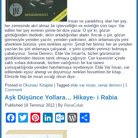
İnsan ve yaradılmış olan her şey,
her zerresinde akıl almaz bir işlevselliğin ve estetiğin izini taşır. Var
edilen her şey evrenin şiirine bir dize yazar. O şiir ki, gözün
gördüğünden ötededir; aklın anladığından aladır. Ancak o şiir, gözün
görmesiyle yeniden yazılır, yeniden yankılanır, aklın anlamasıyla yeni
ahenklere bürünür, yeni renklere ayrılır. Şimdi her birimiz her an yeniden
yazılan bu şiiri anlamaya çalışarak, o şiirin içindeki yerimizi bulmaya
çabalıyoruz. Senai Demirci, Elde Var İnsan’la, bizleri gözümüzün
gördüklerinden ötesine tanık olmaya çağırıyor. Can kasesinin içinde
saklı sırlara dokunarak, bizlere varlığımızı bir kar tanesi
yumuşaklığında yeniden hatırlatmaya niyetleniyor. Elde Var İnsan, var
edilendeki eşsiz ahengi ve doyumsuz renkleri hissettiren bir kitap…
Elinizde hep bir insan sıcağı olsun diye…
Posted in
Okunası Kitaplar
|
Tagged
elde var insan
,
senai demirci
|
1
Comment
Aşk Düşünce Yollara… Hikaye- i Rabia
Published
19 Temmuz 2012
|
By
RanaColak
Facebook
Twitter
Pinterest
LinkedIn
Outlook.com
WordPress
Share