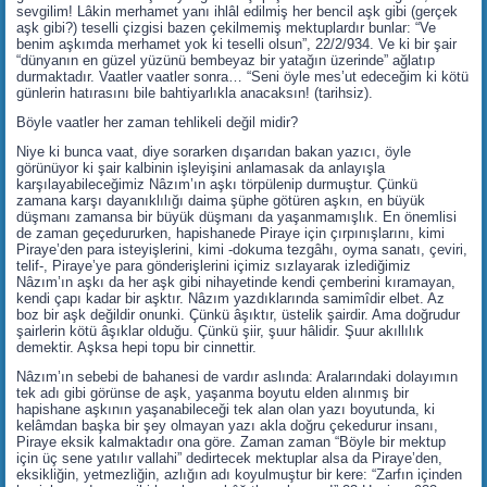
sevgilim! Lâkin merhamet yanı ihlâl edilmiş her bencil aşk gibi (gerçek
aşk gibi?) teselli çizgisi bazen çekilmemiş mektuplardır bunlar: “Ve
benim aşkımda merhamet yok ki teselli olsun”, 22/2/934. Ve ki bir şair
“dünyanın en güzel yüzünü bembeyaz bir yatağın üzerinde” ağlatıp
durmaktadır. Vaatler vaatler sonra… “Seni öyle mes’ut edeceğim ki kötü
günlerin hatırasını bile bahtiyarlıkla anacaksın! (tarihsiz).
Böyle vaatler her zaman tehlikeli değil midir?
Niye ki bunca vaat, diye sorarken dışarıdan bakan yazıcı, öyle
görünüyor ki şair kalbinin işleyişini anlamasak da anlayışla
karşılayabileceğimiz Nâzım’ın aşkı törpülenip durmuştur. Çünkü
zamana karşı dayanıklılığı daima şüphe götüren aşkın, en büyük
düşmanı zamansa bir büyük düşmanı da yaşanmamışlık. En önemlisi
de zaman geçedururken, hapishanede Piraye için çırpınışlarını, kimi
Piraye’den para isteyişlerini, kimi -dokuma tezgâhı, oyma sanatı, çeviri,
telif-, Piraye’ye para gönderişlerini içimiz sızlayarak izlediğimiz
Nâzım’ın aşkı da her aşk gibi nihayetinde kendi çemberini kıramayan,
kendi çapı kadar bir aşktır. Nâzım yazdıklarında samimîdir elbet. Az
boz bir aşk değildir onunki. Çünkü âşıktır, üstelik şairdir. Ama doğrudur
şairlerin kötü âşıklar olduğu. Çünkü şiir, şuur hâlidir. Şuur akıllılık
demektir. Aşksa hepi topu bir cinnettir.
Nâzım’ın sebebi de bahanesi de vardır aslında: Aralarındaki dolayımın
tek adı gibi görünse de aşk, yaşanma boyutu elden alınmış bir
hapishane aşkının yaşanabileceği tek alan olan yazı boyutunda, ki
kelâmdan başka bir şey olmayan yazı akla doğru çekedurur insanı,
Piraye eksik kalmaktadır ona göre. Zaman zaman “Böyle bir mektup
için üç sene yatılır vallahi” dedirtecek mektuplar alsa da Piraye’den,
eksikliğin, yetmezliğin, azlığın adı koyulmuştur bir kere: “Zarfın içinden