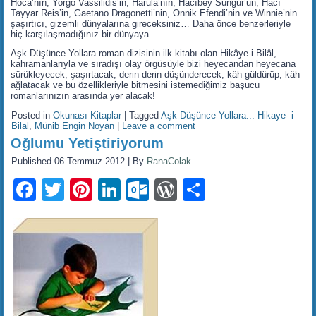
Hoca’nın, Yorgo Vassilidis’in, Harula’nın, Hacıbey Sungur’un, Hacı
Tayyar Reis’in, Gaetano Dragonetti’nin, Onnik Efendi’nin ve Winnie’nin
şaşırtıcı, gizemli dünyalarına gireceksiniz… Daha önce benzerleriyle
hiç karşılaşmadığınız bir dünyaya…
Aşk Düşünce Yollara roman dizisinin ilk kitabı olan Hikâye-i Bilâl,
kahramanlarıyla ve sıradışı olay örgüsüyle bizi heyecandan heyecana
sürükleyecek, şaşırtacak, derin derin düşünderecek, kâh güldürüp, kâh
ağlatacak ve bu özellikleriyle bitmesini istemediğimiz başucu
romanlarınızın arasında yer alacak!
Posted in
Okunası Kitaplar
|
Tagged
Aşk Düşünce Yollara... Hikaye- i
Bilal
,
Münib Engin Noyan
|
Leave a comment
Oğlumu Yetiştiriyorum
Published
06 Temmuz 2012
|
By
RanaColak
Facebook
Twitter
Pinterest
LinkedIn
Outlook.com
WordPress
Share