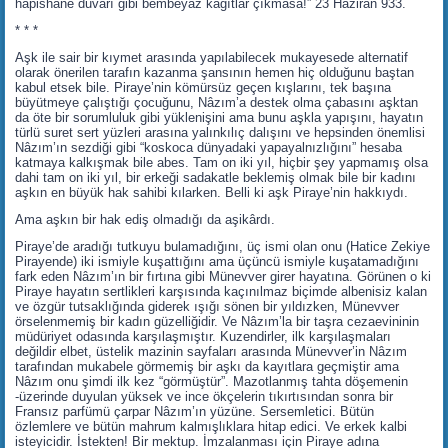
hapishane duvarı gibi bembeyaz kâğıtlar çıkmasa!” 23 Haziran 933.
* * *
Aşk ile sair bir kıymet arasında yapılabilecek mukayesede alternatif
olarak önerilen tarafın kazanma şansının hemen hiç olduğunu baştan
kabul etsek bile. Piraye’nin kömürsüz geçen kışlarını, tek başına
büyütmeye çalıştığı çocuğunu, Nâzım’a destek olma çabasını aşktan
da öte bir sorumluluk gibi yüklenişini ama bunu aşkla yapışını, hayatın
türlü suret sert yüzleri arasına yalınkılıç dalışını ve hepsinden önemlisi
Nâzım’ın sezdiği gibi “koskoca dünyadaki yapayalnızlığını” hesaba
katmaya kalkışmak bile abes. Tam on iki yıl, hiçbir şey yapmamış olsa
dahi tam on iki yıl, bir erkeği sadakatle beklemiş olmak bile bir kadını
aşkın en büyük hak sahibi kılarken. Belli ki aşk Piraye’nin hakkıydı.
Ama aşkın bir hak ediş olmadığı da aşikârdı.
Piraye’de aradığı tutkuyu bulamadığını, üç ismi olan onu (Hatice Zekiye
Pirayende) iki ismiyle kuşattığını ama üçüncü ismiyle kuşatamadığını
fark eden Nâzım’ın bir fırtına gibi Münevver girer hayatına. Görünen o ki
Piraye hayatın sertlikleri karşısında kaçınılmaz biçimde albenisiz kalan
ve özgür tutsaklığında giderek ışığı sönen bir yıldızken, Münevver
örselenmemiş bir kadın güzelliğidir. Ve Nâzım’la bir taşra cezaevininin
müdüriyet odasında karşılaşmıştır. Kuzendirler, ilk karşılaşmaları
değildir elbet, üstelik mazinin sayfaları arasında Münevver’in Nâzım
tarafından mukabele görmemiş bir aşkı da kayıtlara geçmiştir ama
Nâzım onu şimdi ilk kez “görmüştür”. Mazotlanmış tahta döşemenin
-üzerinde duyulan yüksek ve ince ökçelerin tıkırtısından sonra bir
Fransız parfümü çarpar Nâzım’ın yüzüne. Sersemletici. Bütün
özlemlere ve bütün mahrum kalmışlıklara hitap edici. Ve erkek kalbi
isteyicidir. İstekten! Bir mektup. İmzalanması için Piraye adına