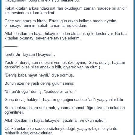
Kapağındaki fotoğrafın etkisiydi belkide bu.
Fakat kitabın arkasındaki satırları okuduğum zaman “sadece bir an’dı”
kelimesinde buldum kendimi.
Gece yarılamışım kitabı. Ertesi gün erken kalkma mecburiyetim
olmasaydı eminim sabah tamamlamış olurdum.
Allah dostlarının hayat hikayelerinden alınacak çok dersler var. Bu tarz
kitapları okumayı sevenlere tavsiye ederim.
———-
İbretli Bir Hayatın Hikâyesi…
Yaşlı bir derviş son nefesini vermek üzereymiş. Genç derviş, hayatın
gerçeğini bilse bilse ancak o bilir, diyerek yanına gitmiş.
“Derviş baba hayat neydi,” diye sormuş.
Bunun üzerine yaşlı derviş gülümsemiş:
“Bir an’dı oğul” demiş. “Sadece bir an’dı.”
Genç derviş haklıydı; hayatın gerçeğini sadece “an”ı yaşayanlar bilir.
Sorulacaksa onlara sorulmalı, yaşamak sanatı öğreniliyorsa onlardan
öğrenilmeli.
Allah dostlarının hayat hikâyeleri yazılmalı ve okunmalıdır.
Çünkü onlar bize sadece sözleriyle değil, yaşayış biçimleriyle de
rehberlik eder, örnek olurlar.