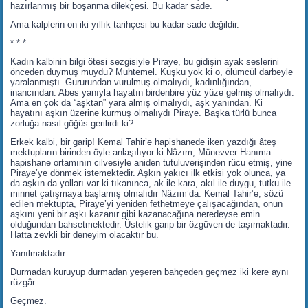
hazırlanmış bir boşanma dilekçesi. Bu kadar sade.
Ama kalplerin on iki yıllık tarihçesi bu kadar sade değildir.
* * *
Kadın kalbinin bilgi ötesi sezgisiyle Piraye, bu gidişin ayak seslerini
önceden duymuş muydu? Muhtemel. Kuşku yok ki o, ölümcül darbeyle
yaralanmıştı. Gururundan vurulmuş olmalıydı, kadınlığından,
inancından. Abes yanıyla hayatın birdenbire yüz yüze gelmiş olmalıydı.
Ama en çok da “aşktan” yara almış olmalıydı, aşk yanından. Ki
hayatını aşkın üzerine kurmuş olmalıydı Piraye. Başka türlü bunca
zorluğa nasıl göğüs gerilirdi ki?
Erkek kalbi, bir garip! Kemal Tahir’e hapishanede iken yazdığı âteş
mektupların birinden öyle anlaşılıyor ki Nâzım; Münevver Hanıma
hapishane ortamının cilvesiyle aniden tutuluverişinden rücu etmiş, yine
Piraye’ye dönmek istemektedir. Aşkın yakıcı ilk etkisi yok olunca, ya
da aşkın da yolları var ki tıkanınca, ak ile kara, akıl ile duygu, tutku ile
minnet çatışmaya başlamış olmalıdır Nâzım’da. Kemal Tahir’e, sözü
edilen mektupta, Piraye’yi yeniden fethetmeye çalışacağından, onun
aşkını yeni bir aşkı kazanır gibi kazanacağına neredeyse emin
olduğundan bahsetmektedir. Üstelik garip bir özgüven de taşımaktadır.
Hatta zevkli bir deneyim olacaktır bu.
Yanılmaktadır:
Durmadan kuruyup durmadan yeşeren bahçeden geçmez iki kere aynı
rüzgâr…
Geçmez.