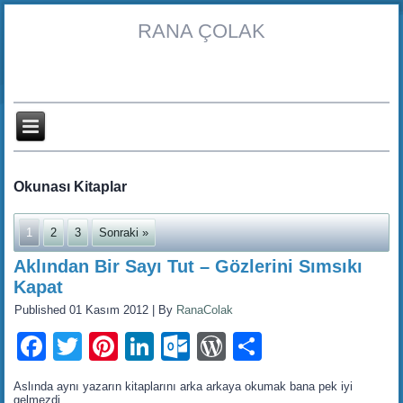
RANA ÇOLAK
Okunası Kitaplar
1
2
3
Sonraki »
Aklından Bir Sayı Tut – Gözlerini Sımsıkı
Kapat
Published
01 Kasım 2012
|
By
RanaColak
Facebook
Twitter
Pinterest
LinkedIn
Outlook.com
WordPress
Share
Aslında aynı yazarın kitaplarını arka arkaya okumak bana pek iyi
gelmezdi.