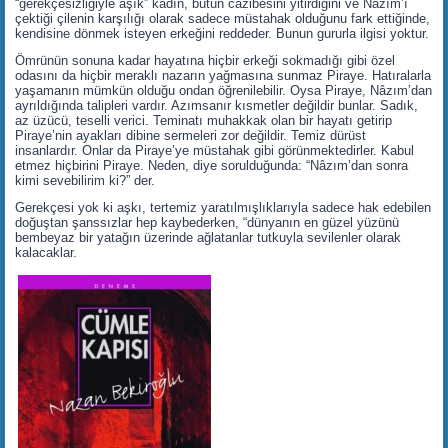
“gerekçesizliğiyle âşık” kadın, bütün cazibesini yitirdiğini ve Nâzım’ı
çektiği çilenin karşılığı olarak sadece müstahak olduğunu fark ettiğinde,
kendisine dönmek isteyen erkeğini reddeder. Bunun gururla ilgisi yoktur.
Ömrünün sonuna kadar hayatına hiçbir erkeği sokmadığı gibi özel
odasını da hiçbir meraklı nazarın yağmasına sunmaz Piraye. Hatıralarla
yaşamanın mümkün olduğu ondan öğrenilebilir. Oysa Piraye, Nâzım’dan
ayrıldığında talipleri vardır. Azımsanır kısmetler değildir bunlar. Sadık,
az üzücü, teselli verici. Teminatı muhakkak olan bir hayatı getirip
Piraye’nin ayakları dibine sermeleri zor değildir. Temiz dürüst
insanlardır. Onlar da Piraye’ye müstahak gibi görünmektedirler. Kabul
etmez hiçbirini Piraye. Neden, diye sorulduğunda: “Nâzım’dan sonra
kimi sevebilirim ki?” der.
Gerekçesi yok ki aşkı, tertemiz yaratılmışlıklarıyla sadece hak edebilen
doğuştan şanssızlar hep kaybederken, “dünyanın en güzel yüzünü
bembeyaz bir yatağın üzerinde ağlatanlar tutkuyla sevilenler olarak
kalacaklar.