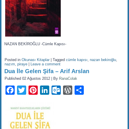
NAZAN BEKİROĞLU -Cümle Kapısı-
Posted in
Okunası Kitaplar
|
Tagged
cümle kapısı
,
nazan bekiroğlu
,
nazım
,
piraye
|
Leave a comment
Dua İle Gelen Şifa – Arif Arslan
Published
02 Ağustos 2012
|
By
RanaColak
Facebook
Twitter
Pinterest
LinkedIn
Outlook.com
WordPress
Share