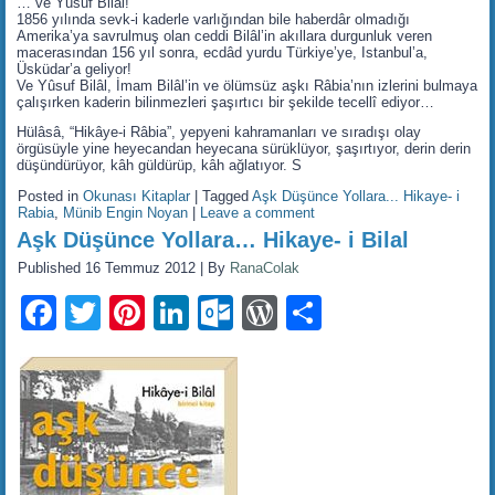
… ve Yûsuf Bilâl!
1856 yılında sevk-i kaderle varlığından bile haberdâr olmadığı
Amerika’ya savrulmuş olan ceddi Bilâl’in akıllara durgunluk veren
macerasından 156 yıl sonra, ecdâd yurdu Türkiye’ye, Istanbul’a,
Üsküdar’a geliyor!
Ve Yûsuf Bilâl, İmam Bilâl’in ve ölümsüz aşkı Râbia’nın izlerini bulmaya
çalışırken kaderin bilinmezleri şaşırtıcı bir şekilde tecellî ediyor…
Hülâsâ, “Hikâye-i Râbia”, yepyeni kahramanları ve sıradışı olay
örgüsüyle yine heyecandan heyecana sürüklüyor, şaşırtıyor, derin derin
düşündürüyor, kâh güldürüp, kâh ağlatıyor. S
Posted in
Okunası Kitaplar
|
Tagged
Aşk Düşünce Yollara... Hikaye- i
Rabia
,
Münib Engin Noyan
|
Leave a comment
Aşk Düşünce Yollara… Hikaye- i Bilal
Published
16 Temmuz 2012
|
By
RanaColak
Facebook
Twitter
Pinterest
LinkedIn
Outlook.com
WordPress
Share