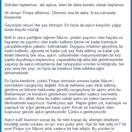
Dökülen toplanmaz, adı aşksa, biten bir daha kendisi olarak başlamaz.
Ve olmaz! Piraye affetmez. Dönmez ona bir daha. Kısa zamanda
boşanırlar.
Geçmişler olsun! Her şey bitmiştir. En fazla da aşkın karşılıklı yağıp
duran büyülü müziği.
Belli ki onca şairliğine rağmen Nâzım, şiirden şaşırtıcı olan hayata ve
hayattan da şaşırtıcı olan kadın kalbinin bazen ne kadar karmaşık
çalışabileceğine yabancı kalmaktadır. Duygusu imbikten geçirilmiş bir
kadın kalbinin; uğrunda ne kadar çok şey feda edilmiş ne kadar çok
bedel ödenmiş bile olsa, aşkın, safiyetinden masumiyetinden bir kez
şüphe duyulmaya başlanınca; yaşanabileceği akla bile getirilmeyenler
yaşanıp da aşkın olmazlarına dair tahayyülün sınırları kırıldığında; her
şeyi ama her şeyi, en fazla da kendisini feda edebileceğini
bilmemektedir.
En fazla kendisini, çünkü Piraye ömrünün sonuna kadar Nâzım’ı
sevmekten vazgeçmiş değildir. Ancak bekleme yanı inkâr edilmiş,
görülme ve bilinme hakkından gönüllü vazgeçilmiş bir aşktır artık bu.
Beklemeyen ve kendisini göstermeyi istemeden sadece sevmekle
yetinen. Acı elbet. Ama bu kalbin sahibi aşkın en yetkin tanımıyla
dikilmektedir karşımıza: Gerekçesiz aşk. Hapse giden yol, karmaşık ve
çapraşık bir yığın gerekçeli karar içerir. Ancak en karmaşık olanı
kuşkusuz gerçek aşkın gerekçesidir. Çünkü o gerekçesizdir.
Aşkın küllî lisanının susup da, bir telin kopup da, ahengin ebediyen
kesildiği yerde sorulası en acı soru şudur artık: Aşk bir hak ediş mi? Ve
evet Piraye için Nâzım artık sadece bir hak ediştir. Bu yüzden ki