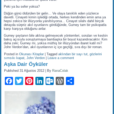
Peki ya bu sefer yoksa?
Düğün günü öldürülen bir gelin… Ve olaya tanıklık eden yüzlerce
davetli. Cinayeti kimin işlediği ortada, herkes kendinden emin ama ya
hepsi zekice bir illüzyonla yanıltılıyorsa… Cinayet silahı dahil birçok
detayda sürpriz akıl oyunlarını gördüğünde, Gurney tam bir psikopatla
karşı karşıya olduğunu anlar.
Gurney şeytanın bile aklına gelmeyecek yöntemleri, soruları ve keskin
bakış açısıyla soruşturmaya bambaşka bir boyut kazandıracaktır. Kim
daha zeki; Gurney mi, yoksa müthiş bir illüzyondan ibaret katil mi?
John Verdon’dan, akıl oyunlarının iç içe geçtiği, sıra dışı bir roman.
Posted in
Okunası Kitaplar
|
Tagged
aklından bir sayı tut
,
gözlerini
sımsıkı kapat
,
John Verdon
|
Leave a comment
Aşka Dair Öyküler
Published
31 Ağustos 2012
|
By
RanaColak
Facebook
Twitter
Pinterest
LinkedIn
Outlook.com
WordPress
Share