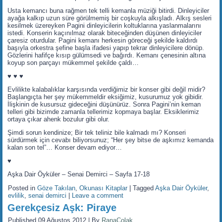
Usta kemancı buna rağmen tek telli kemanla müziği bitirdi. Dinleyiciler
ayağa kalkıp uzun süre görülmemiş bir coşkuyla alkışladı. Alkış sesleri
kesilmek üzereyken Pagini dinleyicilerin koltuklarına yaslanmalarını
istedi. Konserin kaçınılmaz olarak biteceğinden düşünen dinleyiciler
çaresiz oturdular. Pagini kemanı herkesin göreceği şekilde kaldırdı
başıyla orkestra şefine başla ifadesi yapıp tekrar dinleyicilere dönüp.
Gözlerini hafifçe kısıp gülümsedi ve bağırdı. Kemanı çenesinin altına
koyup son parçayı mükemmel şekilde çaldı…
♥ ♥ ♥
Evlilikte kalabalıklar karşısında verdiğimiz bir konser gibi değil midir?
Başlangıçta her şey mükemmeldir eksiğimiz, kusurumuz yok gibidir.
İlişkinin de kusursuz gideceğini düşünürüz. Sonra Pagini’nin keman
telleri gibi bizimde zamanla tellerimiz kopmaya başlar. Eksiklerimiz
ortaya çıkar ahenk bozulur gibi olur.
Şimdi sorun kendinize; Bir tek teliniz bile kalmadı mı? Konseri
sürdürmek için cevabı biliyorsunuz; “Her şey bitse de aşkımız kemanda
kalan son tel”… Konser devam ediyor…
♥
Aşka Dair Öyküler – Senai Demirci – Sayfa 17-18
Posted in
Göze Takılan
,
Okunası Kitaplar
|
Tagged
Aşka Dair Öyküler
,
evlilik
,
senai demirci
|
Leave a comment
Gerekçesiz Aşk: Piraye
Published
09 Ağustos 2012
|
By
RanaColak