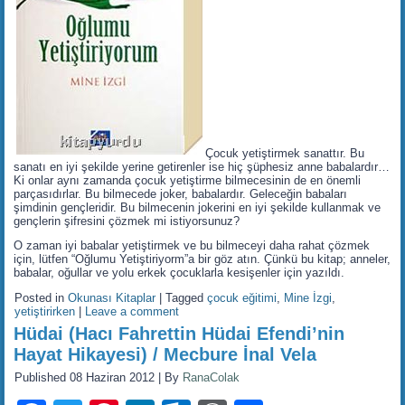
Çocuk yetiştirmek sanattır. Bu
sanatı en iyi şekilde yerine getirenler ise hiç şüphesiz anne babalardır…
Ki onlar aynı zamanda çocuk yetiştirme bilmecesinin de en önemli
parçasıdırlar. Bu bilmecede joker, babalardır. Geleceğin babaları
şimdinin gençleridir. Bu bilmecenin jokerini en iyi şekilde kullanmak ve
gençlerin şifresini çözmek mi istiyorsunuz?
O zaman iyi babalar yetiştirmek ve bu bilmeceyi daha rahat çözmek
için, lütfen “Oğlumu Yetiştiriyorm”a bir göz atın. Çünkü bu kitap; anneler,
babalar, oğullar ve yolu erkek çocuklarla kesişenler için yazıldı.
Posted in
Okunası Kitaplar
|
Tagged
çocuk eğitimi
,
Mine İzgi
,
yetiştirirken
|
Leave a comment
Hüdai (Hacı Fahrettin Hüdai Efendi’nin
Hayat Hikayesi) / Mecbure İnal Vela
Published
08 Haziran 2012
|
By
RanaColak