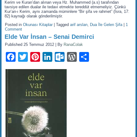
Kerim ve Kuran’dan alınan veya Hz. Muhammed (a.s) tarafından
tavsiye edilen dualar ile tedavi etmekte tereddüt etmemeliyiz. Çünkü
Kur’an-ı Kerim, aynı zamanda müminlere “Bir şifa ve rahmet” (İsra, 17:
82) kaynağı olarak gönderilmiştir.
Posted in
Okunası Kitaplar
|
Tagged
arif arslan
,
Dua İle Gelen Şifa
|
1
Comment
Elde Var İnsan – Senai Demirci
Published
25 Temmuz 2012
|
By
RanaColak
Facebook
Twitter
Pinterest
LinkedIn
Outlook.com
WordPress
Share