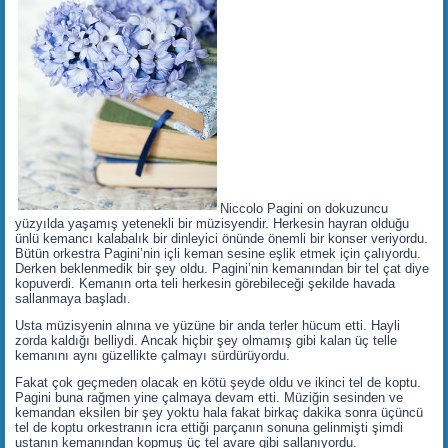
Niccolo Pagini on dokuzuncu
yüzyılda yaşamış yetenekli bir müzisyendir. Herkesin hayran olduğu
ünlü kemancı kalabalık bir dinleyici önünde önemli bir konser veriyordu.
Bütün orkestra Pagini’nin içli keman sesine eşlik etmek için çalıyordu.
Derken beklenmedik bir şey oldu. Pagini’nin kemanından bir tel çat diye
kopuverdi. Kemanın orta teli herkesin görebileceği şekilde havada
sallanmaya başladı.
Usta müzisyenin alnına ve yüzüne bir anda terler hücum etti. Hayli
zorda kaldığı belliydi. Ancak hiçbir şey olmamış gibi kalan üç telle
kemanını aynı güzellikte çalmayı sürdürüyordu.
Fakat çok geçmeden olacak en kötü şeyde oldu ve ikinci tel de koptu.
Pagini buna rağmen yine çalmaya devam etti. Müziğin sesinden ve
kemandan eksilen bir şey yoktu hala fakat birkaç dakika sonra üçüncü
tel de koptu orkestranın icra ettiği parçanın sonuna gelinmişti şimdi
ustanın kemanından kopmuş üç tel avare gibi sallanıyordu.