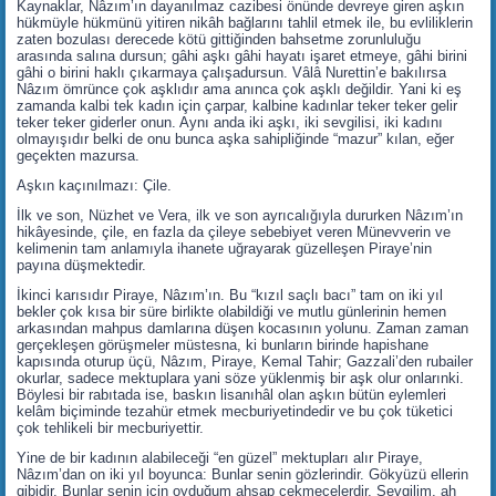
Kaynaklar, Nâzım’ın dayanılmaz cazibesi önünde devreye giren aşkın
hükmüyle hükmünü yitiren nikâh bağlarını tahlil etmek ile, bu evliliklerin
zaten bozulası derecede kötü gittiğinden bahsetme zorunluluğu
arasında salına dursun; gâhi aşkı gâhi hayatı işaret etmeye, gâhi birini
gâhi o birini haklı çıkarmaya çalışadursun. Vâlâ Nurettin’e bakılırsa
Nâzım ömrünce çok aşklıdır ama anınca çok aşklı değildir. Yani ki eş
zamanda kalbi tek kadın için çarpar, kalbine kadınlar teker teker gelir
teker teker giderler onun. Aynı anda iki aşkı, iki sevgilisi, iki kadını
olmayışıdır belki de onu bunca aşka sahipliğinde “mazur” kılan, eğer
geçekten mazursa.
Aşkın kaçınılmazı: Çile.
İlk ve son, Nüzhet ve Vera, ilk ve son ayrıcalığıyla dururken Nâzım’ın
hikâyesinde, çile, en fazla da çileye sebebiyet veren Münevverin ve
kelimenin tam anlamıyla ihanete uğrayarak güzelleşen Piraye’nin
payına düşmektedir.
İkinci karısıdır Piraye, Nâzım’ın. Bu “kızıl saçlı bacı” tam on iki yıl
bekler çok kısa bir süre birlikte olabildiği ve mutlu günlerinin hemen
arkasından mahpus damlarına düşen kocasının yolunu. Zaman zaman
gerçekleşen görüşmeler müstesna, ki bunların birinde hapishane
kapısında oturup üçü, Nâzım, Piraye, Kemal Tahir; Gazzali’den rubailer
okurlar, sadece mektuplara yani söze yüklenmiş bir aşk olur onlarınki.
Böylesi bir rabıtada ise, baskın lisanıhâl olan aşkın bütün eylemleri
kelâm biçiminde tezahür etmek mecburiyetindedir ve bu çok tüketici
çok tehlikeli bir mecburiyettir.
Yine de bir kadının alabileceği “en güzel” mektupları alır Piraye,
Nâzım’dan on iki yıl boyunca: Bunlar senin gözlerindir. Gökyüzü ellerin
gibidir. Bunlar senin için oyduğum ahşap çekmecelerdir. Sevgilim, ah