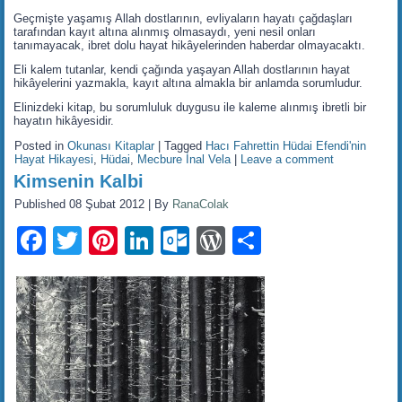
Geçmişte yaşamış Allah dostlarının, evliyaların hayatı çağdaşları
tarafından kayıt altına alınmış olmasaydı, yeni nesil onları
tanımayacak, ibret dolu hayat hikâyelerinden haberdar olmayacaktı.
Eli kalem tutanlar, kendi çağında yaşayan Allah dostlarının hayat
hikâyelerini yazmakla, kayıt altına almakla bir anlamda sorumludur.
Elinizdeki kitap, bu sorumluluk duygusu ile kaleme alınmış ibretli bir
hayatın hikâyesidir.
Posted in
Okunası Kitaplar
|
Tagged
Hacı Fahrettin Hüdai Efendi'nin
Hayat Hikayesi
,
Hüdai
,
Mecbure İnal Vela
|
Leave a comment
Kimsenin Kalbi
Published
08 Şubat 2012
|
By
RanaColak
Facebook
Twitter
Pinterest
LinkedIn
Outlook.com
WordPress
Share