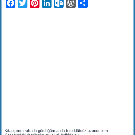
Facebook
Twitter
Pinterest
LinkedIn
Outlook.com
WordPress
Share
Kitapçımın rafında gördüğüm anda tereddütsüz uzandı elim.