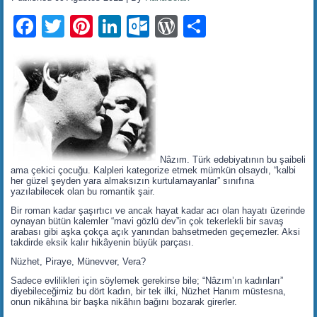
Facebook
Twitter
Pinterest
LinkedIn
Outlook.com
WordPress
Share
Nâzım. Türk edebiyatının bu şaibeli
ama çekici çocuğu. Kalpleri kategorize etmek mümkün olsaydı, “kalbi
her güzel şeyden yara almaksızın kurtulamayanlar” sınıfına
yazılabilecek olan bu romantik şair.
Bir roman kadar şaşırtıcı ve ancak hayat kadar acı olan hayatı üzerinde
oynayan bütün kalemler “mavi gözlü dev”in çok tekerlekli bir savaş
arabası gibi aşka çokça açık yanından bahsetmeden geçemezler. Aksi
takdirde eksik kalır hikâyenin büyük parçası.
Nüzhet, Piraye, Münevver, Vera?
Sadece evlilikleri için söylemek gerekirse bile; “Nâzım’ın kadınları”
diyebileceğimiz bu dört kadın, bir tek ilki, Nüzhet Hanım müstesna,
onun nikâhına bir başka nikâhın bağını bozarak girerler.