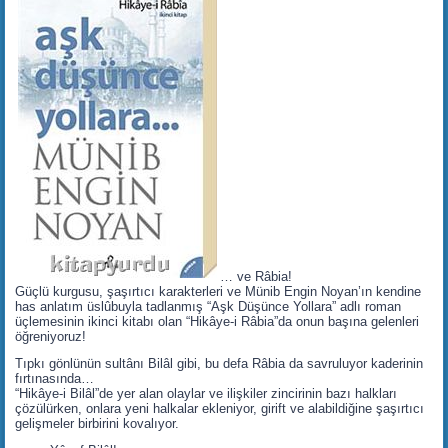
… ve Râbia!
Güçlü kurgusu, şaşırtıcı karakterleri ve Münib Engin Noyan’ın kendine
has anlatım üslûbuyla tadlanmış “Aşk Düşünce Yollara” adlı roman
üçlemesinin ikinci kitabı olan “Hikâye-i Râbia”da onun başına gelenleri
öğreniyoruz!
Tıpkı gönlünün sultânı Bilâl gibi, bu defa Râbia da savruluyor kaderinin
fırtınasında…
“Hikâye-i Bilâl”de yer alan olaylar ve ilişkiler zincirinin bazı halkları
çözülürken, onlara yeni halkalar ekleniyor, girift ve alabildiğine şaşırtıcı
gelişmeler birbirini kovalıyor.