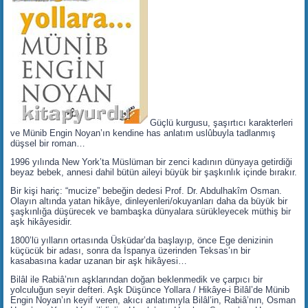
Güçlü kurgusu, şaşırtıcı karakterleri
ve Münib Engin Noyan’ın kendine has anlatım uslûbuyla tadlanmış
düşsel bir roman…
1996 yılında New York’ta Müslüman bir zenci kadının dünyaya getirdiği
beyaz bebek, annesi dahil bütün aileyi büyük bir şaşkınlık içinde bırakır.
Bir kişi hariç: “mucize” bebeğin dedesi Prof. Dr. Abdulhakîm Osman.
Olayın altında yatan hikâye, dinleyenleri/okuyanları daha da büyük bir
şaşkınlığa düşürecek ve bambaşka dünyalara sürükleyecek müthiş bir
aşk hikâyesidir.
1800’lü yılların ortasında Üsküdar’da başlayıp, önce Ege denizinin
küçücük bir adası, sonra da İspanya üzerinden Teksas’ın bir
kasabasına kadar uzanan bir aşk hikâyesi…
Bilâl ile Rabiâ’nın aşklarından doğan beklenmedik ve çarpıcı bir
yolculuğun seyir defteri. Aşk Düşünce Yollara / Hikâye-i Bilâl’de Münib
Engin Noyan’ın keyif veren, akıcı anlatımıyla Bilâl’in, Rabiâ’nın, Osman