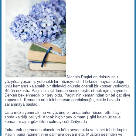
Niccolo Pagini on dokuzuncu
yüzyılda yaşamış yetenekli bir müzisyendir. Herkesin hayran olduğu
ünlü kemancı kalabalık bir dinleyici önünde önemli bir konser veriyordu.
Bütün orkestra Pagini’nin içli keman sesine eşlik etmek için çalıyordu.
Derken beklenmedik bir şey oldu. Pagini’nin kemanından bir tel çat diye
kopuverdi. Kemanın orta teli herkesin görebileceği şekilde havada
sallanmaya başladı.
Usta müzisyenin alnına ve yüzüne bir anda terler hücum etti. Hayli
zorda kaldığı belliydi. Ancak hiçbir şey olmamış gibi kalan üç telle
kemanını aynı güzellikte çalmayı sürdürüyordu.
Fakat çok geçmeden olacak en kötü şeyde oldu ve ikinci tel de koptu.
Pagini buna rağmen yine çalmaya devam etti. Müziğin sesinden ve