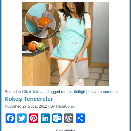
Posted in
Göze Takılan
|
Tagged
mutfak önlüğü
|
Leave a comment
Kokoş Tencereler
Published
27 Şubat 2012
|
By
RanaColak
Facebook
Twitter
Pinterest
LinkedIn
Outlook.com
WordPress
Share