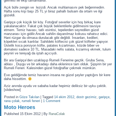
gelmesi ile ekip tamamlandı.
Açık büfe zengin ve lezizdi. Ancak muhlamasını pek beğenmedim.
Hafta sonu kişi başı 25 TL yi biraz pahallı bulsam da ortam ve ilgi
güzeldi.
Garipçe çok küçük bir köy. Fotoğraf severler için hoş birkaç kare
yakalanacaktır. Fakat çok büyük beklentilerle gidilmesini tavsiye
etmem. Temiz havası, tatlı esintisi, tepelerden seyredilen güzel
manzarası için gidilir.Ancak sahilin dayanılmaz kokusu rahatsız edici.
Hani rüzgar da olmasa durulacak gibi değildi. İnsanları, kedileri,
köpekleri sıcak kanlılar. Sahildeki köftecisi çok güzel köfteler yapıyor.
Üstelik koca porsiyon köfte, patates kızartması, közde biber ve
domatesi sadece 10 TL. Masadaki nefis salata, kızarmış ekmek, tulum
peyniri ve tereyağ da iştah açıcıydı.
Bir ara Garipçe’den uzaklaşıp Rumeli Fenerine geçtik. Gruba Sena,
ablası , Duygu ve bir arkadaşı daha eklenince tam olduk. Şipşirin bir yer
Rumeli Feneri. Kalesinden güzel fotoğraflar çekmek mümkün.
Eve geldiğimde temiz havanın insana ne güzel şeyler yaptığını bir kere
daha hissettim.
Aziz anında uyudu ve sabaha kadar hepimiz deliksiz bir uyku çektik.
[slideshow]
Posted in
Göze Takılan
|
Tagged
14 ekim 2012
,
dostr gezimiz
,
garipçe
,
rana çolak
,
rumeli feneri
|
1 Comment
Moto Heroes
Published
15 Ekim 2012
|
By
RanaColak