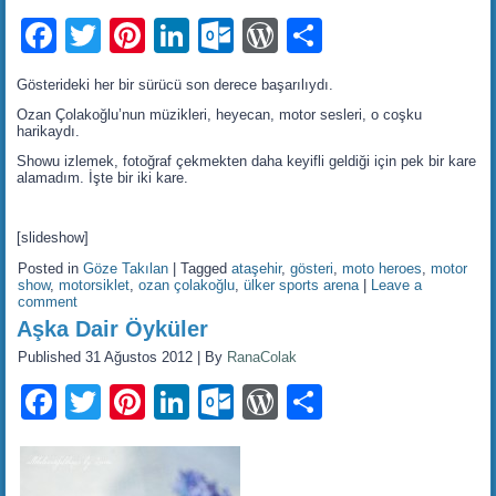
Facebook
Twitter
Pinterest
LinkedIn
Outlook.com
WordPress
Share
Gösterideki her bir sürücü son derece başarılıydı.
Ozan Çolakoğlu’nun müzikleri, heyecan, motor sesleri, o coşku
harikaydı.
Showu izlemek, fotoğraf çekmekten daha keyifli geldiği için pek bir kare
alamadım. İşte bir iki kare.
[slideshow]
Posted in
Göze Takılan
|
Tagged
ataşehir
,
gösteri
,
moto heroes
,
motor
show
,
motorsiklet
,
ozan çolakoğlu
,
ülker sports arena
|
Leave a
comment
Aşka Dair Öyküler
Published
31 Ağustos 2012
|
By
RanaColak
Facebook
Twitter
Pinterest
LinkedIn
Outlook.com
WordPress
Share