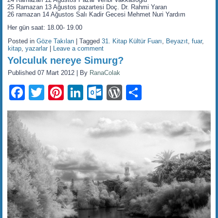
25 Ramazan 13 Ağustos pazartesi Doç. Dr. Rahmi Yaran
26 ramazan 14 Ağustos Salı Kadir Gecesi Mehmet Nuri Yardım
Her gün saat: 18.00- 19.00
Posted in
Göze Takılan
|
Tagged
31. Kitap Kültür Fuarı
,
Beyazıt
,
fuar
,
kitap
,
yazarlar
|
Leave a comment
Yolculuk nereye Simurg?
Published
07 Mart 2012
|
By
RanaColak
Facebook
Twitter
Pinterest
LinkedIn
Outlook.com
WordPress
Share