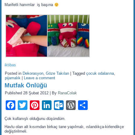
Marifetli hanımlar iş başına
iktibas
Posted in
Dekorasyon
,
Göze Takılan
|
Tagged
çocuk odalarına
,
pijamalık
|
Leave a comment
Mutfak Önlüğü
Published
28 Şubat 2012
|
By
RanaColak
Facebook
Twitter
Pinterest
LinkedIn
Outlook.com
WordPress
Share
Çok kullanışlı olduğunu düşündüm.
Havlu olan alt kısımdan birkaç tane yapılmalı, ıslandıkça-kirlendikçe
değiştirilmeli.