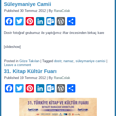
Süleymaniye Camii
Published
30 Temmuz 2012
|
By
RanaColak
Facebook
Twitter
Pinterest
LinkedIn
Outlook.com
WordPress
Share
Dostr fotoğraf grubumuz ile yaptığımız iftar öncesinden birkaç kare
[slideshow]
Posted in
Göze Takılan
|
Tagged
dostr
,
namaz
,
süleymaniye camisi
|
Leave a comment
31. Kitap Kültür Fuarı
Published
19 Temmuz 2012
|
By
RanaColak
Facebook
Twitter
Pinterest
LinkedIn
Outlook.com
WordPress
Share