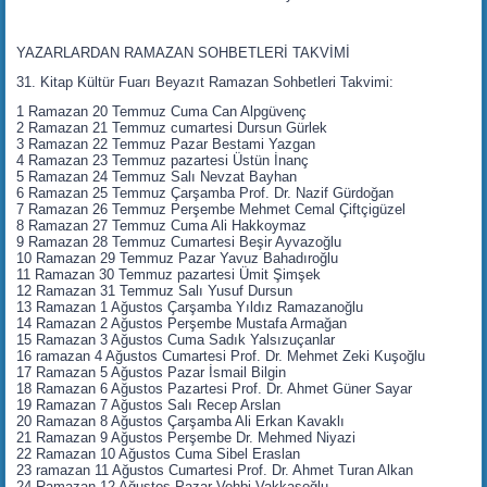
YAZARLARDAN RAMAZAN SOHBETLERİ TAKVİMİ
31. Kitap Kültür Fuarı Beyazıt Ramazan Sohbetleri Takvimi:
1 Ramazan 20 Temmuz Cuma Can Alpgüvenç
2 Ramazan 21 Temmuz cumartesi Dursun Gürlek
3 Ramazan 22 Temmuz Pazar Bestami Yazgan
4 Ramazan 23 Temmuz pazartesi Üstün İnanç
5 Ramazan 24 Temmuz Salı Nevzat Bayhan
6 Ramazan 25 Temmuz Çarşamba Prof. Dr. Nazif Gürdoğan
7 Ramazan 26 Temmuz Perşembe Mehmet Cemal Çiftçigüzel
8 Ramazan 27 Temmuz Cuma Ali Hakkoymaz
9 Ramazan 28 Temmuz Cumartesi Beşir Ayvazoğlu
10 Ramazan 29 Temmuz Pazar Yavuz Bahadıroğlu
11 Ramazan 30 Temmuz pazartesi Ümit Şimşek
12 Ramazan 31 Temmuz Salı Yusuf Dursun
13 Ramazan 1 Ağustos Çarşamba Yıldız Ramazanoğlu
14 Ramazan 2 Ağustos Perşembe Mustafa Armağan
15 Ramazan 3 Ağustos Cuma Sadık Yalsızuçanlar
16 ramazan 4 Ağustos Cumartesi Prof. Dr. Mehmet Zeki Kuşoğlu
17 Ramazan 5 Ağustos Pazar İsmail Bilgin
18 Ramazan 6 Ağustos Pazartesi Prof. Dr. Ahmet Güner Sayar
19 Ramazan 7 Ağustos Salı Recep Arslan
20 Ramazan 8 Ağustos Çarşamba Ali Erkan Kavaklı
21 Ramazan 9 Ağustos Perşembe Dr. Mehmed Niyazi
22 Ramazan 10 Ağustos Cuma Sibel Eraslan
23 ramazan 11 Ağustos Cumartesi Prof. Dr. Ahmet Turan Alkan
24 Ramazan 12 Ağustos Pazar Vehbi Vakkasoğlu