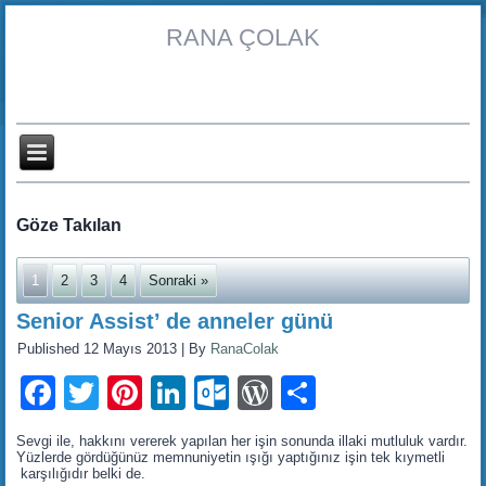
RANA ÇOLAK
Göze Takılan
1
2
3
4
Sonraki »
Senior Assist’ de anneler günü
Published
12 Mayıs 2013
|
By
RanaColak
Facebook
Twitter
Pinterest
LinkedIn
Outlook.com
WordPress
Share
Sevgi ile, hakkını vererek yapılan her işin sonunda illaki mutluluk vardır.
Yüzlerde gördüğünüz memnuniyetin ışığı yaptığınız işin tek kıymetli
karşılığıdır belki de.