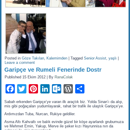
Posted in
Göze Takılan
,
Kalemimden
|
Tagged
Senior Assist
,
yaşlı
|
Leave a comment
Garipçe ve Rumeli Fenerinde Dostr
Published
15 Ekim 2012
|
By
RanaColak
Facebook
Twitter
Pinterest
LinkedIn
Outlook.com
WordPress
Share
Sabah erkenden Garipçe’ye varan ilk araçtık biz. Yolda Sinan’ı da alıp,
mis gibi poğaçaları yudumlayarak, rahat bir trafik ile ulaştık Garipçe’ye.
Ardımızdan Tuba, Nurcan, Rukiye geldiler.
Asma Altı Kahvaltı ve balık evinde güzel bir köşe ayarlandı grubumuza
ve Mehmet Emin, Yakup, Merve ile şeker kızı Hayrunnisa nın da