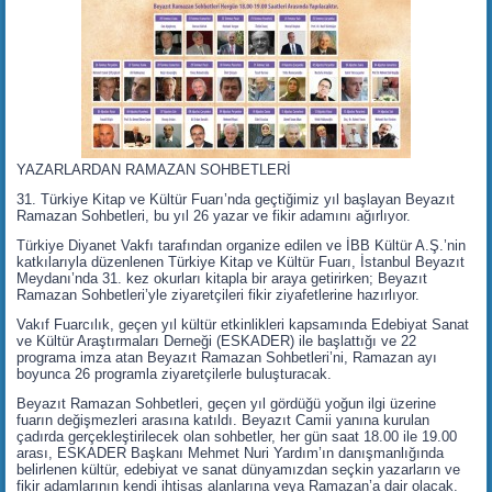
YAZARLARDAN RAMAZAN SOHBETLERİ
31. Türkiye Kitap ve Kültür Fuarı’nda geçtiğimiz yıl başlayan Beyazıt
Ramazan Sohbetleri, bu yıl 26 yazar ve fikir adamını ağırlıyor.
Türkiye Diyanet Vakfı tarafından organize edilen ve İBB Kültür A.Ş.’nin
katkılarıyla düzenlenen Türkiye Kitap ve Kültür Fuarı, İstanbul Beyazıt
Meydanı’nda 31. kez okurları kitapla bir araya getirirken; Beyazıt
Ramazan Sohbetleri’yle ziyaretçileri fikir ziyafetlerine hazırlıyor.
Vakıf Fuarcılık, geçen yıl kültür etkinlikleri kapsamında Edebiyat Sanat
ve Kültür Araştırmaları Derneği (ESKADER) ile başlattığı ve 22
programa imza atan Beyazıt Ramazan Sohbetleri’ni, Ramazan ayı
boyunca 26 programla ziyaretçilerle buluşturacak.
Beyazıt Ramazan Sohbetleri, geçen yıl gördüğü yoğun ilgi üzerine
fuarın değişmezleri arasına katıldı. Beyazıt Camii yanına kurulan
çadırda gerçekleştirilecek olan sohbetler, her gün saat 18.00 ile 19.00
arası, ESKADER Başkanı Mehmet Nuri Yardım’ın danışmanlığında
belirlenen kültür, edebiyat ve sanat dünyamızdan seçkin yazarların ve
fikir adamlarının kendi ihtisas alanlarına veya Ramazan’a dair olacak.