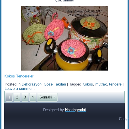
Çok şirinler
Kokoş Tencereler
Posted in
Dekorasyon
,
Göze Takılan
|
Tagged
Kokoş
,
mutfak
,
tencere
|
Leave a comment
1
2
3
4
Sonraki »
Designed by
HostingVakti
Copyr