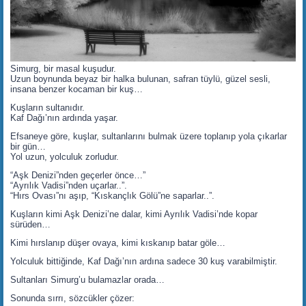
Simurg, bir masal kuşudur.
Uzun boynunda beyaz bir halka bulunan, safran tüylü, güzel sesli,
insana benzer kocaman bir kuş…
Kuşların sultanıdır.
Kaf Dağı’nın ardında yaşar.
Efsaneye göre, kuşlar, sultanlarını bulmak üzere toplanıp yola çıkarlar
bir gün…
Yol uzun, yolculuk zorludur.
“Aşk Denizi”nden geçerler önce…”
“Ayrılık Vadisi”nden uçarlar..”.
“Hırs Ovası”nı aşıp, “Kıskançlık Gölü”ne saparlar..”.
Kuşların kimi Aşk Denizi’ne dalar, kimi Ayrılık Vadisi’nde kopar
sürüden…
Kimi hırslanıp düşer ovaya, kimi kıskanıp batar göle…
Yolculuk bittiğinde, Kaf Dağı’nın ardına sadece 30 kuş varabilmiştir.
Sultanları Simurg’u bulamazlar orada…
Sonunda sırrı, sözcükler çözer: