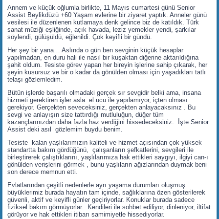
Annem ve küçük oğlumla birlikte, 11 Mayıs cumartesi günü Senior
Assist Beylikdüzü +60 Yaşam evlerine bir ziyaret yaptık. Anneler günü
vesilesi ile düzenlenen kutlamaya denk gelince biz de katıldık. Türk
sanat müziği eşliğinde, açık havada, leziz yemekler yendi, şarkılar
söylendi, gülüşüldü, eğlenildi. Çok keyifli bir gündü.
Her şey bir yana… Aslında o gün ben sevginin küçük hesaplar
yapılmadan, en duru hali ile nasıl bir kuşaktan diğerine aktarıldığına
şahit oldum. Tesiste görev yapan her bireyin işlerine sahip çıkarak, her
şeyin kusursuz ve bir o kadar da gönülden olması için yaşadıkları tatlı
telaşı gözlemledim.
Bütün işlerde başarılı olmadaki gerçek sır sevgidir belki ama, insana
hizmeti gerektiren işler asla el ucu ile yapılamıyor, içten olması
gerekiyor. Gerçekten seveceksiniz, gerçekten anlayacaksınız . Bu
sevgi ve anlayışın size tattırdığı mutluluğun, düğer tüm
kazançlarınızdan daha fazla haz verdiğini hissedeceksiniz. İşte Senior
Assist deki asıl gözlemim buydu benim.
Tesiste kalan yaşlılarımızın kaliteli ve hizmet açısından çok yüksek
standartta bakım gördüğünü, çalışanların şefkatlerini, sevgileri ile
birleştirerek çalıştıklarını, yaşlılarımıza hak ettikleri saygıyı, ilgiyi can-ı
gönülden verişlerini görmek , bunu yaşlıların ağızlarından duymak beni
son derece memnun etti.
Evlatlarından çeşitli nedenlerle ayrı yaşama durumları oluşmuş
büyüklerimiz burada hayatın tam içinde, sağlıklarına özen gösterilerek
güvenli, aktif ve keyifli günler geçiriyorlar. Konuklar burada sadece
fiziksel bakım görmüyorlar. Kendileri ile sohbet ediliyor, dinleniyor, iltifat
görüyor ve hak ettikleri itibarı samimiyetle hissediyorlar.