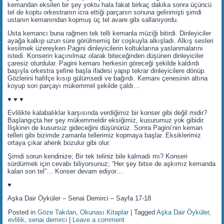
kemandan eksilen bir şey yoktu hala fakat birkaç dakika sonra üçüncü
tel de koptu orkestranın icra ettiği parçanın sonuna gelinmişti şimdi
ustanın kemanından kopmuş üç tel avare gibi sallanıyordu.
Usta kemancı buna rağmen tek telli kemanla müziği bitirdi. Dinleyiciler
ayağa kalkıp uzun süre görülmemiş bir coşkuyla alkışladı. Alkış sesleri
kesilmek üzereyken Pagini dinleyicilerin koltuklarına yaslanmalarını
istedi. Konserin kaçınılmaz olarak biteceğinden düşünen dinleyiciler
çaresiz oturdular. Pagini kemanı herkesin göreceği şekilde kaldırdı
başıyla orkestra şefine başla ifadesi yapıp tekrar dinleyicilere dönüp.
Gözlerini hafifçe kısıp gülümsedi ve bağırdı. Kemanı çenesinin altına
koyup son parçayı mükemmel şekilde çaldı…
♥ ♥ ♥
Evlilikte kalabalıklar karşısında verdiğimiz bir konser gibi değil midir?
Başlangıçta her şey mükemmeldir eksiğimiz, kusurumuz yok gibidir.
İlişkinin de kusursuz gideceğini düşünürüz. Sonra Pagini’nin keman
telleri gibi bizimde zamanla tellerimiz kopmaya başlar. Eksiklerimiz
ortaya çıkar ahenk bozulur gibi olur.
Şimdi sorun kendinize; Bir tek teliniz bile kalmadı mı? Konseri
sürdürmek için cevabı biliyorsunuz; “Her şey bitse de aşkımız kemanda
kalan son tel”… Konser devam ediyor…
♥
Aşka Dair Öyküler – Senai Demirci – Sayfa 17-18
Posted in
Göze Takılan
,
Okunası Kitaplar
|
Tagged
Aşka Dair Öyküler
,
evlilik
,
senai demirci
|
Leave a comment