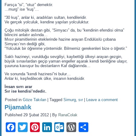
Farsça “si”, “otuz” demektir.
…murg” ise “kuş”…
“30 kuş”, anlar ki, aradıkları sultan, kendileridir.
Ve gerçek yolculuk, kendine yapılan yolculuktur.
Çoğu mitolojik destan gibi, “Simyacı” da, bu “kendinin efendisi olma”
bilincini anlatır aslında…
Mısır piramitlerinin eteklerinde hazine arayan Endülüslü çobana
Simyacı’nın dediği gibi,
“Yolculuk bir öğrenme yöntemidir. Bilmemiz gerekenleri bize o öğretir.”
Saklı hazineyi, vurulduğu sevgiliyi, kaybettiği ülkeyi arayan gezgin,
büyük sınavlardan geçip yaman engeller aşarak kendi benliğine ulaşır,
şuuruna kavuşur bu destanların Kaf dağlarında…
Ve sonunda “kendi hazinesi”ni bulur…
Anlar ki, keşfedilecek ülke, insanın kendisidir.
İnsan sırrı arar
Sır ise kendisi’ndedir.
.
Posted in
Göze Takılan
|
Tagged
Simurg
,
sır
|
Leave a comment
Pijamalık
Published
29 Şubat 2012
|
By
RanaColak
Facebook
Twitter
Pinterest
LinkedIn
Outlook.com
WordPress
Share