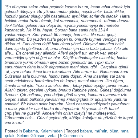
“Şu dünyada sakın rahat peşinde koşma kızım, insan rahat etmek için
gelmedi dünyaya. Bu yüzden mutlu günler, neşeli anlar, birliktelikler,
huzurlu günler olduğu gibi hastalıklar, ayrılıklar, acılar da olacak. Hatta
beklide acılar fazla olacak, kul sınanacak, sabredecek, mümin duruşu
ile Allahtan gelene razı oluşu ile, isyana yönelmeyişi ile mertebe
kazanacak. Ne ki bu hayat. Sorsan bana sanki hala 13-14
yaşlarındayım. Kim yaşadı 80 seneyi, ben mi… Ne vakit geçti,
anlamadım. Bu yüzden hızla geçen bu ömürde kıymet verdiğin şeye
dikkat et. Fani olana değil baki olana yönel. Dünyevi nimetleri helal
daire içinde gönlünce tat, ama ahretin için daha fazla çabala. Aile aile
aile… En önemli şey ailendir. Aileni değerli tut, emek ver, emek
vermediğin şeyin değeri az olur. Küçük münakaşalar olacaktır, bunlar
birdenbire yıkım olmasın diye bazen gereklidir de. Tıpkı minik
sarsıntıların daha büyük depremlere mani oluşu gibi. Çarçabuk gönül
al, aynı hatanı ikinci kere tekrarlama. Aile sırrını tut. Namusunu koru.
Suizanda asla bulunma, hüsnü zanlı düşün. Ama insanları sui zana
sevk edebilecek hareketlerden de kaçın, mesul olursun. İlim öğren,
ilminle amel işle. Yoksa amelsiz ilim , kitap yüklü eşeğe çevirir insanı.
Allah’ı zikret, geceleri uykunu bırakıp Rabbine yönel. Güneşi doğdurma
üzerine. Çık balkona, yeni doğan günü seyret, kainatın uyanışını izle.
Geçen sabah balkona yuvalanmış kırlangıçlara ilk uçuşlarını yaptırdı
anneleri. Bir bilsen neler kaçırdın. Nasıl cesaretlendiriyordu yavrularını,
o minik yürekler nasıl korku ile titriyorlardı. Heyecan ile ilk kanat
çırpışları ne güzeldi. Annelerinin onları izleyişi ne muhteşemdi.
Göremedin bak… Güzel şeyleri gör, kötüye kulağını da gözünü de kapat
emi kızım”
Posted in
Babama
,
Kalemimden
|
Tagged
babam
,
mü'min
,
ölüm
,
rana
çolak
,
Selami Gölaşan
,
vefat
|
5 Comments