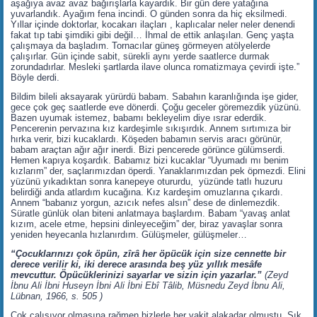
aşağıya avaz avaz bağırışlarla kayardık. Bir gün dere yatağına
yuvarlandık. Ayağım fena incindi. O günden sonra da hiç eksilmedi.
Yıllar içinde doktorlar, kocakarı ilaçları , kaplıcalar neler neler denendi
fakat tıp tabi şimdiki gibi değil… İhmal de ettik anlaşılan. Genç yaşta
çalışmaya da başladım. Tornacılar güneş görmeyen atölyelerde
çalışırlar. Gün içinde sabit, sürekli aynı yerde saatlerce durmak
zorundadırlar. Mesleki şartlarda ilave olunca romatizmaya çevirdi işte.”
Böyle derdi.
Bildim bileli aksayarak yürürdü babam. Sabahın karanlığında işe gider,
gece çok geç saatlerde eve dönerdi. Çoğu geceler göremezdik yüzünü.
Bazen uyumak istemez, babamı bekleyelim diye ısrar ederdik.
Pencerenin pervazına kız kardeşimle sıkışırdık. Annem sırtımıza bir
hırka verir, bizi kucaklardı. Köşeden babamın servis aracı görünür,
babam araçtan ağır ağır inerdi. Bizi pencerede görünce gülümserdi.
Hemen kapıya koşardık. Babamız bizi kucaklar “Uyumadı mı benim
kızlarım” der, saçlarımızdan öperdi. Yanaklarımızdan pek öpmezdi. Elini
yüzünü yıkadıktan sonra kanepeye otururdu, yüzünde tatlı huzuru
belirdiği anda atlardım kucağına. Kız kardeşim omuzlarına çıkardı.
Annem “babanız yorgun, azıcık nefes alsın” dese de dinlemezdik.
Süratle günlük olan biteni anlatmaya başlardım. Babam “yavaş anlat
kızım, acele etme, hepsini dinleyeceğim” der, biraz yavaşlar sonra
yeniden heyecanla hızlanırdım. Gülüşmeler, gülüşmeler…
“Çocuklarınızı çok öpün, zîrâ her öpücük için size cennette bir
derece verilir ki, iki derece arasında beş yüz yıllık mesâfe
mevcuttur. Öpücüklerinizi sayarlar ve sizin için yazarlar.”
(Zeyd
İbnu Ali İbni Huseyn İbni Ali İbni Ebî Tâlib, Müsnedu Zeyd İbnu Ali,
Lübnan, 1966, s. 505 )
Çok çalışıyor olmasına rağmen bizlerle her vakit alakadar olmuştu. Sık