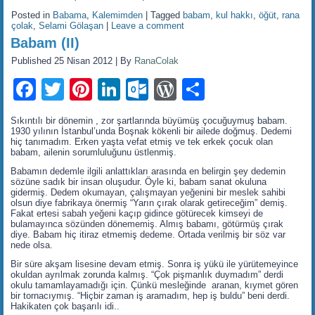
Posted in
Babama
,
Kalemimden
|
Tagged
babam
,
kul hakkı
,
öğüt
,
rana
çolak
,
Selami Gölaşan
|
Leave a comment
Babam (II)
Published
25 Nisan 2012
|
By
RanaColak
Facebook
Twitter
Pinterest
LinkedIn
Outlook.com
WordPress
Share
Sıkıntılı bir dönemin , zor şartlarında büyümüş çocuğuymuş babam.
1930 yılının İstanbul’unda Boşnak kökenli bir ailede doğmuş. Dedemi
hiç tanımadım. Erken yaşta vefat etmiş ve tek erkek çocuk olan
babam, ailenin sorumluluğunu üstlenmiş.
Babamın dedemle ilgili anlattıkları arasında en belirgin şey dedemin
sözüne sadık bir insan oluşudur. Öyle ki, babam sanat okuluna
gidermiş. Dedem okumayan, çalışmayan yeğenini bir meslek sahibi
olsun diye fabrikaya önermiş “Yarın çırak olarak getireceğim” demiş.
Fakat ertesi sabah yeğeni kaçıp gidince götürecek kimseyi de
bulamayınca sözünden dönememiş. Almış babamı, götürmüş çırak
diye. Babam hiç itiraz etmemiş dedeme. Ortada verilmiş bir söz var
nede olsa.
Bir süre akşam lisesine devam etmiş. Sonra iş yükü ile yürütemeyince
okuldan ayrılmak zorunda kalmış. “Çok pişmanlık duymadım” derdi
okulu tamamlayamadığı için. Çünkü mesleğinde aranan, kıymet gören
bir tornacıymış. “Hiçbir zaman iş aramadım, hep iş buldu” beni derdi.
Hakikaten çok başarılı idi..