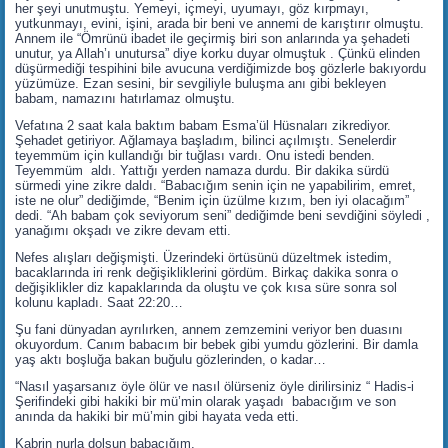
her şeyi unutmuştu. Yemeyi, içmeyi, uyumayı, göz kırpmayı,
yutkunmayı, evini, işini, arada bir beni ve annemi de karıştırır olmuştu.
Annem ile “Ömrünü ibadet ile geçirmiş biri son anlarında ya şehadeti
unutur, ya Allah’ı unutursa” diye korku duyar olmuştuk . Çünkü elinden
düşürmediği tespihini bile avucuna verdiğimizde boş gözlerle bakıyordu
yüzümüze. Ezan sesini, bir sevgiliyle buluşma anı gibi bekleyen
babam, namazını hatırlamaz olmuştu.
Vefatına 2 saat kala baktım babam Esma’ül Hüsnaları zikrediyor.
Şehadet getiriyor. Ağlamaya başladım, bilinci açılmıştı. Senelerdir
teyemmüm için kullandığı bir tuğlası vardı. Onu istedi benden.
Teyemmüm aldı. Yattığı yerden namaza durdu. Bir dakika sürdü
sürmedi yine zikre daldı. “Babacığım senin için ne yapabilirim, emret,
iste ne olur” dediğimde, “Benim için üzülme kızım, ben iyi olacağım”
dedi. “Ah babam çok seviyorum seni” dediğimde beni sevdiğini söyledi ,
yanağımı okşadı ve zikre devam etti.
Nefes alışları değişmişti. Üzerindeki örtüsünü düzeltmek istedim,
bacaklarında iri renk değişikliklerini gördüm. Birkaç dakika sonra o
değişiklikler diz kapaklarında da oluştu ve çok kısa süre sonra sol
kolunu kapladı. Saat 22:20…
Şu fani dünyadan ayrılırken, annem zemzemini veriyor ben duasını
okuyordum. Canım babacım bir bebek gibi yumdu gözlerini. Bir damla
yaş aktı boşluğa bakan buğulu gözlerinden, o kadar…
“Nasıl yaşarsanız öyle ölür ve nasıl ölürseniz öyle dirilirsiniz “ Hadis-i
Şerifindeki gibi hakiki bir mü’min olarak yaşadı babacığım ve son
anında da hakiki bir mü’min gibi hayata veda etti.
Kabrin nurla dolsun babacığım.