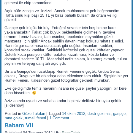
gelmesi ile ekip tamamlandı.
Açık büfe zengin ve lezizdi. Ancak muhlamasını pek beğenmedim.
Hafta sonu kişi başı 25 TL yi biraz pahallı bulsam da ortam ve ilgi
güzeldi.
Garipçe çok küçük bir köy. Fotoğraf severler için hoş birkaç kare
yakalanacaktır. Fakat çok büyük beklentilerle gidilmesini tavsiye
etmem. Temiz havası, tatlı esintisi, tepelerden seyredilen güzel
manzarası için gidilir.Ancak sahilin dayanılmaz kokusu rahatsız edici.
Hani rüzgar da olmasa durulacak gibi değildi. İnsanları, kedileri,
köpekleri sıcak kanlılar. Sahildeki köftecisi çok güzel köfteler yapıyor.
Üstelik koca porsiyon köfte, patates kızartması, közde biber ve
domatesi sadece 10 TL. Masadaki nefis salata, kızarmış ekmek, tulum
peyniri ve tereyağ da iştah açıcıydı.
Bir ara Garipçe’den uzaklaşıp Rumeli Fenerine geçtik. Gruba Sena,
ablası , Duygu ve bir arkadaşı daha eklenince tam olduk. Şipşirin bir yer
Rumeli Feneri. Kalesinden güzel fotoğraflar çekmek mümkün.
Eve geldiğimde temiz havanın insana ne güzel şeyler yaptığını bir kere
daha hissettim.
Aziz anında uyudu ve sabaha kadar hepimiz deliksiz bir uyku çektik.
[slideshow]
Posted in
Göze Takılan
|
Tagged
14 ekim 2012
,
dostr gezimiz
,
garipçe
,
rana çolak
,
rumeli feneri
|
1 Comment
Babam VII
Published
04 Temmuz 2012
|
By
RanaColak