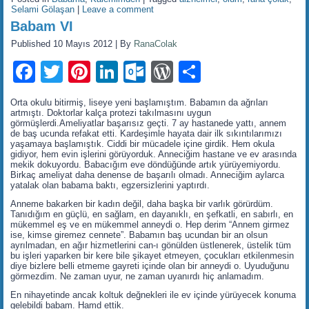
Selami Gölaşan
|
Leave a comment
Babam VI
Published
10 Mayıs 2012
|
By
RanaColak
Facebook
Twitter
Pinterest
LinkedIn
Outlook.com
WordPress
Share
Orta okulu bitirmiş, liseye yeni başlamıştım. Babamın da ağrıları
artmıştı. Doktorlar kalça protezi takılmasını uygun
görmüşlerdi.Ameliyatlar başarısız geçti. 7 ay hastanede yattı, annem
de baş ucunda refakat etti. Kardeşimle hayata dair ilk sıkıntılarımızı
yaşamaya başlamıştık. Ciddi bir mücadele içine girdik. Hem okula
gidiyor, hem evin işlerini görüyorduk. Anneciğim hastane ve ev arasında
mekik dokuyordu. Babacığım eve döndüğünde artık yürüyemiyordu.
Birkaç ameliyat daha denense de başarılı olmadı. Anneciğim aylarca
yatalak olan babama baktı, egzersizlerini yaptırdı.
Anneme bakarken bir kadın değil, daha başka bir varlık görürdüm.
Tanıdığım en güçlü, en sağlam, en dayanıklı, en şefkatli, en sabırlı, en
mükemmel eş ve en mükemmel anneydi o. Hep derim “Annem girmez
ise, kimse giremez cennete”. Babamın baş ucundan bir an olsun
ayrılmadan, en ağır hizmetlerini can-ı gönülden üstlenerek, üstelik tüm
bu işleri yaparken bir kere bile şikayet etmeyen, çocukları etkilenmesin
diye bizlere belli etmeme gayreti içinde olan bir anneydi o. Uyuduğunu
görmezdim. Ne zaman uyur, ne zaman uyanırdı hiç anlamadım.
En nihayetinde ancak koltuk değnekleri ile ev içinde yürüyecek konuma
gelebildi babam. Hamd ettik.