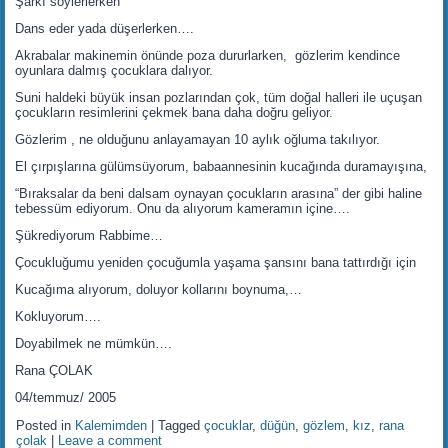
Şarkı söylerlerken
Dans eder yada düşerlerken….
Akrabalar makinemin önünde poza dururlarken, gözlerim kendince
oyunlara dalmış çocuklara dalıyor.
Suni haldeki büyük insan pozlarından çok, tüm doğal halleri ile uçuşan
çocukların resimlerini çekmek bana daha doğru geliyor.
Gözlerim , ne olduğunu anlayamayan 10 aylık oğluma takılıyor.
El çırpışlarına gülümsüyorum, babaannesinin kucağında duramayışına,
“Bıraksalar da beni dalsam oynayan çocukların arasına” der gibi haline
tebessüm ediyorum. Onu da alıyorum kameramın içine….
Şükrediyorum Rabbime…
Çocukluğumu yeniden çocuğumla yaşama şansını bana tattırdığı için
Kucağıma alıyorum, doluyor kollarını boynuma,…
Kokluyorum….
Doyabilmek ne mümkün….
Rana ÇOLAK
04/temmuz/ 2005
Posted in
Kalemimden
|
Tagged
çocuklar
,
düğün
,
gözlem
,
kız
,
rana
çolak
|
Leave a comment