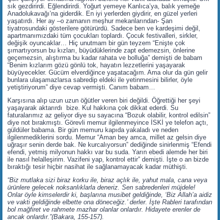
sık gezdirirdi. Eğlendirirdi. Yoğurt yemeye Kanlıca’ya, balık yemeğe
Anadolukavağı’na giderdik. En iyi yerlerden giydirir, en güzel yerleri
yaşatırdı. Her ay –o zamanın meşhur mekanlarından- Şan
tiyatrosundaki gösterilere götürürdü. Sadece ben ve kardeşimi değil,
apartmanımızdaki tüm çocukları toplardı. Çocuk festivalleri, sirkler,
değişik oyuncaklar… Hiç unutmam bir gün teyzem “Enişte çok
şımartıyorsun bu kızları, büyüdüklerinde zapt edemezsin, önlerine
geçemezsin, alıştırma bu kadar rahata ve bolluğa” demişti de babam
“Benim kızlarım gözü gönlü tok, hayatın lezzetlerini yaşayarak
büyüyecekler. Gücüm elverdiğince yaşatacağım. Ama olur da gün gelir
bunlara ulaşamazlarsa sabredip eldeki ile yetinmesini bilirler, öyle
yetiştiriyorum” diye cevap vermişti. Canım babam…
Karşısına alıp uzun uzun öğütler veren biri değildi. Öğrettiği her şeyi
yaşayarak aktarırdı bize. Kul hakkına çok dikkat ederdi. Su
faturalarımız az geliyor diye su sayacına “Bozuk olabilir, kontrol edilsin”
diye not bırakmıştı. Görevli memur ilgilenmeyince İSKİ ye telefon açtı,
güldüler babama. Bir gün memuru kapıda yakaladı ve neden
ilgilenmediklerini sordu. Memur “Aman bey amca, millet az gelsin diye
uğraşır senin derde bak. Ne kurcalıyorsun” dediğinde sinirlenmiş “Efendi
efendi, yetmiş milyonun hakkı var bu suda. Yarın ebedi alemde her biri
ile nasıl helalleşirim. Vazifeni yap, kontrol ettir” demişti. İşte o an bizde
bıraktığı tesir hiçbir nasihat ile sağlanamayacak kadar müthişti.
“Biz mutlaka sizi biraz korku ile, biraz açlık ile, yahut mala, cana veya
ürünlere gelecek noksanlıklarla deneriz. Sen sabredenleri müjdele!
Onlar öyle kimselerdir ki, başlarına musibet geldiğinde,
‘Biz Allah’a aidiz
ve vakti geldiğinde elbette ona döneceğiz.’
derler. İşte Rableri tarafından
bol mağfiret ve rahmete mazhar olanlar onlardır. Hidayete erenler de
ancak onlardır.”
(Bakara, 155-157).