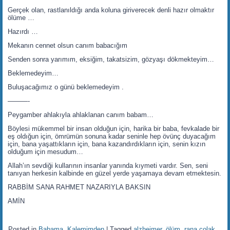
Gerçek olan, rastlanıldığı anda koluna giriverecek denli hazır olmaktır
ölüme …
Hazırdı …
Mekanın cennet olsun canım babacığım
Senden sonra yarımım, eksiğim, takatsizim, gözyaşı dökmekteyim…
Beklemedeyim…
Buluşacağımız o günü beklemedeyim .
———-
Peygamber ahlakıyla ahlaklanan canım babam…
Böylesi mükemmel bir insan olduğun için, harika bir baba, fevkalade bir
eş oldığun için, ömrümün sonuna kadar seninle hep övünç duyacağım
için, bana yaşattıkların için, bana kazandırdıkların için, senin kızın
olduğum için mesudum…
Allah’ın sevdiği kullarının insanlar yanında kıymeti vardır. Sen, seni
tanıyan herkesin kalbinde en güzel yerde yaşamaya devam etmektesin.
RABBİM SANA RAHMET NAZARIYLA BAKSIN
AMİN
Posted in
Babama
,
Kalemimden
|
Tagged
alzheimer
,
ölüm
,
rana çolak
,