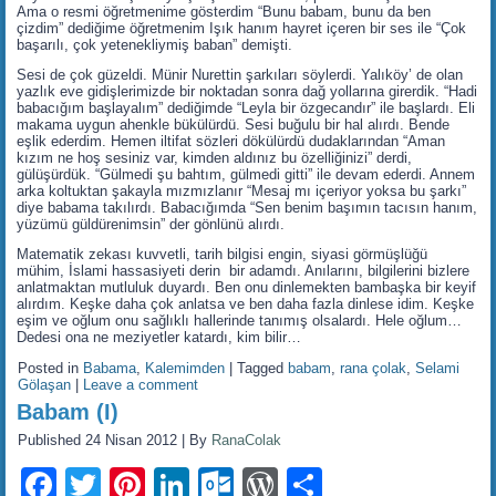
Ama o resmi öğretmenime gösterdim “Bunu babam, bunu da ben
çizdim” dediğime öğretmenim Işık hanım hayret içeren bir ses ile “Çok
başarılı, çok yetenekliymiş baban” demişti.
Sesi de çok güzeldi. Münir Nurettin şarkıları söylerdi. Yalıköy’ de olan
yazlık eve gidişlerimizde bir noktadan sonra dağ yollarına girerdik. “Hadi
babacığım başlayalım” dediğimde “Leyla bir özgecandır” ile başlardı. Eli
makama uygun ahenkle bükülürdü. Sesi buğulu bir hal alırdı. Bende
eşlik ederdim. Hemen iltifat sözleri dökülürdü dudaklarından “Aman
kızım ne hoş sesiniz var, kimden aldınız bu özelliğinizi” derdi,
gülüşürdük. “Gülmedi şu bahtım, gülmedi gitti” ile devam ederdi. Annem
arka koltuktan şakayla mızmızlanır “Mesaj mı içeriyor yoksa bu şarkı”
diye babama takılırdı. Babacığımda “Sen benim başımın tacısın hanım,
yüzümü güldürenimsin” der gönlünü alırdı.
Matematik zekası kuvvetli, tarih bilgisi engin, siyasi görmüşlüğü
mühim, İslami hassasiyeti derin bir adamdı. Anılarını, bilgilerini bizlere
anlatmaktan mutluluk duyardı. Ben onu dinlemekten bambaşka bir keyif
alırdım. Keşke daha çok anlatsa ve ben daha fazla dinlese idim. Keşke
eşim ve oğlum onu sağlıklı hallerinde tanımış olsalardı. Hele oğlum…
Dedesi ona ne meziyetler katardı, kim bilir…
Posted in
Babama
,
Kalemimden
|
Tagged
babam
,
rana çolak
,
Selami
Gölaşan
|
Leave a comment
Babam (I)
Published
24 Nisan 2012
|
By
RanaColak
Facebook
Twitter
Pinterest
LinkedIn
Outlook.com
WordPress
Share