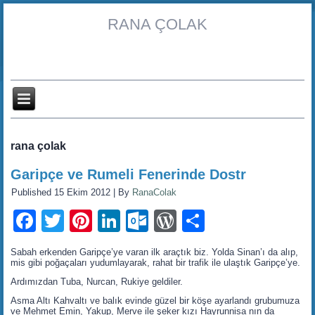
RANA ÇOLAK
rana çolak
Garipçe ve Rumeli Fenerinde Dostr
Published
15 Ekim 2012
|
By
RanaColak
Facebook
Twitter
Pinterest
LinkedIn
Outlook.com
WordPress
Share
Sabah erkenden Garipçe’ye varan ilk araçtık biz. Yolda Sinan’ı da alıp,
mis gibi poğaçaları yudumlayarak, rahat bir trafik ile ulaştık Garipçe’ye.
Ardımızdan Tuba, Nurcan, Rukiye geldiler.
Asma Altı Kahvaltı ve balık evinde güzel bir köşe ayarlandı grubumuza
ve Mehmet Emin, Yakup, Merve ile şeker kızı Hayrunnisa nın da