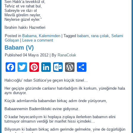
Sen Hakk’a tevekkül ol,
Tefviz et ve rahat bul,
Sabreyle ve râzı ol
Mevlâ görelim neyler,
Neylerse güzel eyler.”
İbrahim hakkı Hazretleri
Posted in
Babama
,
Kalemimden
|
Tagged
babam
,
rana çolak
,
Selami
Gölaşan
|
Leave a comment
Babam (V)
Published
04 Mayıs 2012
|
By
RanaColak
Facebook
Twitter
Pinterest
LinkedIn
Outlook.com
WordPress
Share
Halıcıoğlu’ ndan Sütlüce’ye geçen küçük tünel…
Her geçişte gözümde canlanır hatırladığım ilk korkum, yüreğimde hala
aynı duruyor.
Küçük adımlarımla babamdan birkaç adım önde yürüyorum,
Babaannemin Bademlikteki evine gidiyoruz.
O kadar heyecanlıyım ki hoplaya zıplaya ilerlerken babamın elini
tutmuyor olmamın verdiği bir marifet hissi içimdeki…
Biliyorum ki babam birkaç adım gerimde gelmekte, yine de özgürlüğün