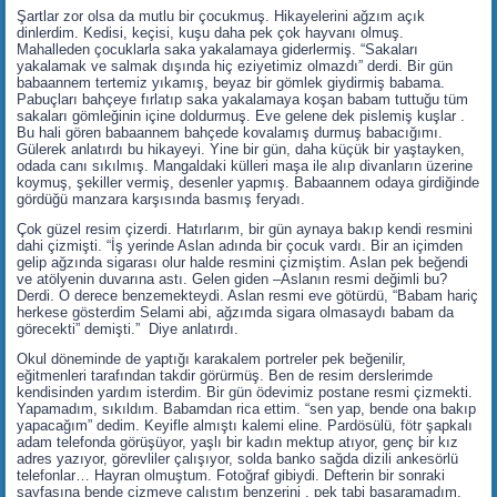
Şartlar zor olsa da mutlu bir çocukmuş. Hikayelerini ağzım açık
dinlerdim. Kedisi, keçisi, kuşu daha pek çok hayvanı olmuş.
Mahalleden çocuklarla saka yakalamaya giderlermiş. “Sakaları
yakalamak ve salmak dışında hiç eziyetimiz olmazdı” derdi. Bir gün
babaannem tertemiz yıkamış, beyaz bir gömlek giydirmiş babama.
Pabuçları bahçeye fırlatıp saka yakalamaya koşan babam tuttuğu tüm
sakaları gömleğinin içine doldurmuş. Eve gelene dek pislemiş kuşlar .
Bu hali gören babaannem bahçede kovalamış durmuş babacığımı.
Gülerek anlatırdı bu hikayeyi. Yine bir gün, daha küçük bir yaştayken,
odada canı sıkılmış. Mangaldaki külleri maşa ile alıp divanların üzerine
koymuş, şekiller vermiş, desenler yapmış. Babaannem odaya girdiğinde
gördüğü manzara karşısında basmış feryadı.
Çok güzel resim çizerdi. Hatırlarım, bir gün aynaya bakıp kendi resmini
dahi çizmişti. “İş yerinde Aslan adında bir çocuk vardı. Bir an içimden
gelip ağzında sigarası olur halde resmini çizmiştim. Aslan pek beğendi
ve atölyenin duvarına astı. Gelen giden –Aslanın resmi değimli bu?
Derdi. O derece benzemekteydi. Aslan resmi eve götürdü, “Babam hariç
herkese gösterdim Selami abi, ağzımda sigara olmasaydı babam da
görecekti” demişti.” Diye anlatırdı.
Okul döneminde de yaptığı karakalem portreler pek beğenilir,
eğitmenleri tarafından takdir görürmüş. Ben de resim derslerimde
kendisinden yardım isterdim. Bir gün ödevimiz postane resmi çizmekti.
Yapamadım, sıkıldım. Babamdan rica ettim. “sen yap, bende ona bakıp
yapacağım” dedim. Keyifle almıştı kalemi eline. Pardösülü, fötr şapkalı
adam telefonda görüşüyor, yaşlı bir kadın mektup atıyor, genç bir kız
adres yazıyor, görevliler çalışıyor, solda banko sağda dizili ankesörlü
telefonlar… Hayran olmuştum. Fotoğraf gibiydi. Defterin bir sonraki
sayfasına bende çizmeye çalıştım benzerini , pek tabi başaramadım.