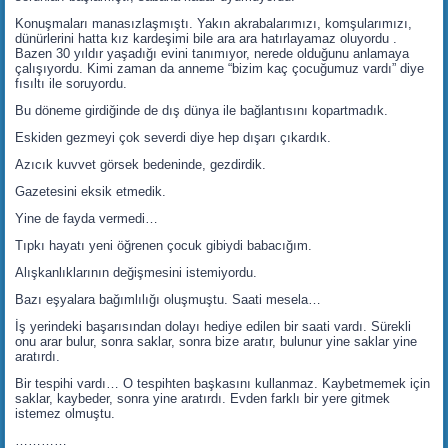
Konuşmaları manasızlaşmıştı. Yakın akrabalarımızı, komşularımızı,
dünürlerini hatta kız kardeşimi bile ara ara hatırlayamaz oluyordu .
Bazen 30 yıldır yaşadığı evini tanımıyor, nerede olduğunu anlamaya
çalışıyordu. Kimi zaman da anneme “bizim kaç çocuğumuz vardı” diye
fısıltı ile soruyordu.
Bu döneme girdiğinde de dış dünya ile bağlantısını kopartmadık.
Eskiden gezmeyi çok severdi diye hep dışarı çıkardık.
Azıcık kuvvet görsek bedeninde, gezdirdik.
Gazetesini eksik etmedik.
Yine de fayda vermedi…
Tıpkı hayatı yeni öğrenen çocuk gibiydi babacığım.
Alışkanlıklarının değişmesini istemiyordu.
Bazı eşyalara bağımlılığı oluşmuştu. Saati mesela…
İş yerindeki başarısından dolayı hediye edilen bir saati vardı. Sürekli
onu arar bulur, sonra saklar, sonra bize aratır, bulunur yine saklar yine
aratırdı.
Bir tespihi vardı… O tespihten başkasını kullanmaz. Kaybetmemek için
saklar, kaybeder, sonra yine aratırdı. Evden farklı bir yere gitmek
istemez olmuştu.
…………