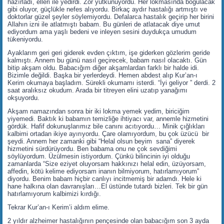
hazırladı, elleri ile yedirdi. Zor yutkunuyordu. Her lokmasında boğulacak
gibi oluyor, güçlükle nefes alıyordu. Birkaç aydır hastalığı artmıştı ve
doktorlar güzel şeyler söylemiyordu. Defalarca hastalık geçirip her birini
Allahın izni ile atlatmıştı babam. Bu günleri de atlatacak diye umut
ediyordum ama yaşlı bedeni ve inleyen sesini duydukça umudum
tükeniyordu.
Ayaklarım geri geri giderek evden çıktım, işe giderken gözlerim geride
kalmıştı. Annem bu günü nasıl geçirecek, babam nasıl olacaktı. Gün
bitip akşam oldu. Babacığım diğer akşamlardan farklı bir halde idi.
Bizimle değildi. Başka bir yerlerdeydi. Hemen abdest alıp Kur’an-ı
Kerim okumaya başladım. Sürekli okumamı isterdi. “İyi geliyor ” derdi. 2
saat aralıksız okudum. Arada bir titreyen elini uzatıp yanağımı
okşuyordu.
Akşam namazından sonra bir iki lokma yemek yedim, biriciğim
yiyemedi. Baktık ki babamın temizliğe ihtiyacı var, annemle hizmetini
gördük. Hafif dokunuşlarımız bile canını acıtıyordu… Minik çığlıkları
kalbimi ortadan ikiye ayırıyordu. Çare olamıyordum, bu çok üzücü bir
şeydi. Annem her zamanki gibi “Helal olsun beyim sana” diyerek
hizmetini sürdürüyordu. Ben babama onu ne çok sevdiğimi
söylüyordum. Üzülmesin istiyordum. Çünkü bilincinin iyi olduğu
zamanlarda “Size eziyet oluyorsam hakkınızı helal edin, üzüyorsam,
affedin, kötü kelime ediyorsam inanın bilmiyorum, hatırlamıyorum”
diyordu. Benim babam hiçbir canlıyı incitmemiş bir adamdı. Hele ki
hane halkına olan davranışları…El üstünde tutardı bizleri. Tek bir gün
hatırlamıyorum kalbimizi kırdığı.
Tekrar Kur’an-ı Kerim’i aldım elime.
2 yıldır alzheimer hastalığının pençesinde olan babacığım son 3 ayda