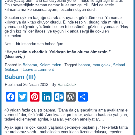
vakit yavaş adımlarla sandalyesine yönelir, huşu ile ağır ağır kılardı.
Onu seyrettiğiniz zaman namaz kılasınız gelirdi. Bizi de acele
kılmamamız konusunda uyarır, lezzetini duyun derdi.
Geceleri uykum kaçtığında sık sık uyanık görürdüm onu. Ya namaz
kılıyor ya da kitap okuyor olurdu. Elinde tespihi, dudağında mırıltısı,
yanına gediğimde yüzünde beliren tebessümü , gözlerini yumarak “Hoş
geldin kızım” der ifadesi ve uygun ilk anda sevgi ile dökülen
kelimeleri…
Nasıl bir insandın sen babacığım…
“Hayat îmânla ebedîdir. Yoldaşın îmân olursa ölmezsin.”
(Mesnevî, )
Posted in
Babama
,
Kalemimden
|
Tagged
babam
,
rana çolak
,
Selami
Gölaşan
|
Leave a comment
Babam (III)
Published
26 Nisan 2012
|
By
RanaColak
Facebook
Twitter
Pinterest
LinkedIn
Outlook.com
WordPress
Share
40 yıldan fazla çalıştı babam. “Daha da çalışacaktım ama ayaklarım el
vermedi” der, üzülürdü. Ameliyatlar, protezler, aylarca hastane yatışları,
tedavi edilemeyen ağrılar, kazalar, yeniden ameliyatlar….
Ayak ağrısını çok küçük yaşlarda çekmeye başlamış. “Tekerlekli tahta
bir arabamız vardı , mahalleden çocuklarla üzerine doluşur, tepeden