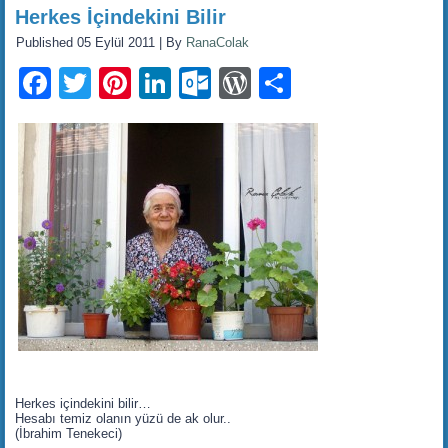
Herkes İçindekini Bilir
Published
05 Eylül 2011
|
By
RanaColak
Facebook
Twitter
Pinterest
LinkedIn
Outlook.com
WordPress
Share
Herkes içindekini bilir…
Hesabı temiz olanın yüzü de ak olur..
(İbrahim Tenekeci)