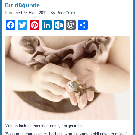
Bir düğünde
Published
25 Ekim 2011
|
By
RanaColak
Facebook
Twitter
Pinterest
LinkedIn
Outlook.com
WordPress
Share
“Zaman biriktirir çocuklar” demişti bilgenin biri
“Sonu ne zaman gelecek belli olmayan, bir zaman biriktiriyor çocuklar”.