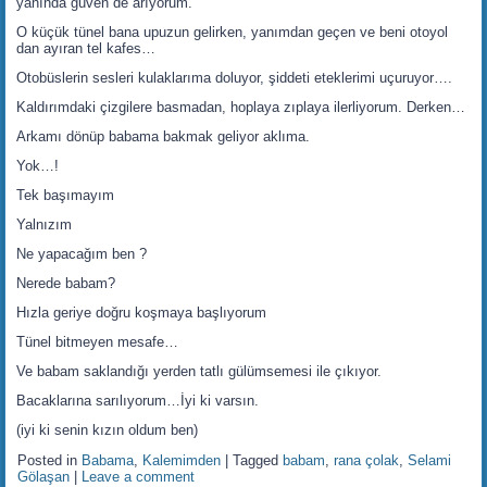
yanında güven de arıyorum.
O küçük tünel bana upuzun gelirken, yanımdan geçen ve beni otoyol
dan ayıran tel kafes…
Otobüslerin sesleri kulaklarıma doluyor, şiddeti eteklerimi uçuruyor….
Kaldırımdaki çizgilere basmadan, hoplaya zıplaya ilerliyorum. Derken…
Arkamı dönüp babama bakmak geliyor aklıma.
Yok…!
Tek başımayım
Yalnızım
Ne yapacağım ben ?
Nerede babam?
Hızla geriye doğru koşmaya başlıyorum
Tünel bitmeyen mesafe…
Ve babam saklandığı yerden tatlı gülümsemesi ile çıkıyor.
Bacaklarına sarılıyorum…İyi ki varsın.
(iyi ki senin kızın oldum ben)
Posted in
Babama
,
Kalemimden
|
Tagged
babam
,
rana çolak
,
Selami
Gölaşan
|
Leave a comment