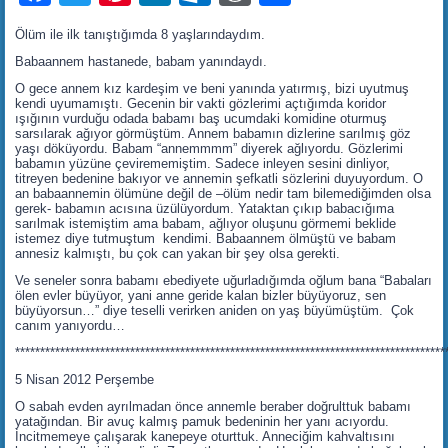
Ölüm ile ilk tanıştığımda 8 yaşlarındaydım.
Babaannem hastanede, babam yanındaydı.
O gece annem kız kardeşim ve beni yanında yatırmış, bizi uyutmuş
kendi uyumamıştı. Gecenin bir vakti gözlerimi açtığımda koridor
ışığının vurduğu odada babamı baş ucumdaki komidine oturmuş
sarsılarak ağıyor görmüştüm. Annem babamın dizlerine sarılmış göz
yaşı döküyordu. Babam “annemmmm” diyerek ağlıyordu. Gözlerimi
babamın yüzüne çevirememiştim. Sadece inleyen sesini dinliyor,
titreyen bedenine bakıyor ve annemin şefkatli sözlerini duyuyordum. O
an babaannemin ölümüne değil de –ölüm nedir tam bilemediğimden olsa
gerek- babamın acısına üzülüyordum. Yataktan çıkıp babacığıma
sarılmak istemiştim ama babam, ağlıyor oluşunu görmemi beklide
istemez diye tutmuştum kendimi. Babaannem ölmüştü ve babam
annesiz kalmıştı, bu çok can yakan bir şey olsa gerekti.
Ve seneler sonra babamı ebediyete uğurladığımda oğlum bana “Babaları
ölen evler büyüyor, yani anne geride kalan bizler büyüyoruz, sen
büyüyorsun…” diye teselli verirken aniden on yaş büyümüştüm. Çok
canım yanıyordu…
**************************************************************************************
5 Nisan 2012 Perşembe
O sabah evden ayrılmadan önce annemle beraber doğrulttuk babamı
yatağından. Bir avuç kalmış pamuk bedeninin her yanı acıyordu.
İncitmemeye çalışarak kanepeye oturttuk. Anneciğim kahvaltısını