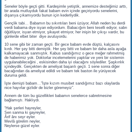
Seneler böyle geçti gitti. Kardeşimle yetiştik, annemize desteğimiz arttı,
bir arada mutluyduk fakat babam evin içinde geçiriyordu senelerini,
dışarıya çıkamıyordu bunun için kederliydik.
Gençlik tabi… Babamın bu sıkıntıları beni üzüyor, Allah neden bu derdi
verdi babama diye isyan ediyordum. Babacığım beni teselli ediyor, sabrı
öğütlüyor, isyan etmiyor, şikayet etmiyor, her inişin bir çıkışı vardır, bu
günlerde elbet biter diye avutuyordu.
10 sene gibi bir zaman geçti. Bir gece babam evde düştü, kalçasını
kırdı. Her şey bitti demiştik. Her şey bitti ve babam bir daha asla ayağa
kalkamayacak sanmıştık. Kabus sandığımız o gece meğer rahmetmiş
de haberimiz yok. Doktorlar incelemelerini yaptılar ve yeni bir sistemin
uygulanabileceğini , eskisinden daha iyi olacağını söylediler. Şaşkınlık
içindeydik. Gerçekten de ameliyat başarılı geçti. 1 sene sonra diğer
bacağından da ameliyat edildi ve babam tek baston ile yürüyecek
duruma geldi.
İşte demişti babam…”İşte kızım musibet sandığımız bazı olaylarda
nice hayırlar gizlidir de bizler göremeyiz”.
Annem de tüm bu güzellikleri babamın senelerce sabretmesine
bağlamıştı. Haklıydı.
“Hak şerleri hayreyler,
Sen sanma ki gayreyler,
Ârif ânı seyr eyler.
Mevlâ görelim neyler,
Neylerse güzel eyler.