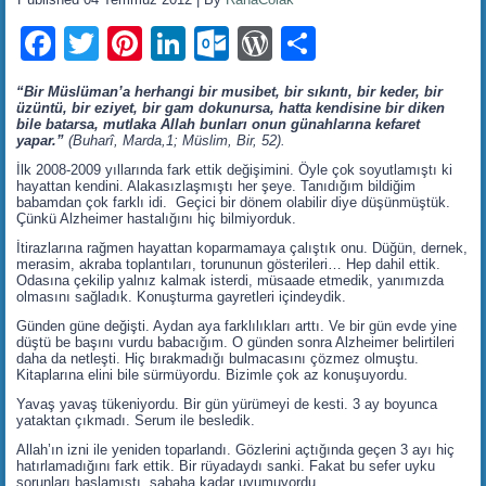
Facebook
Twitter
Pinterest
LinkedIn
Outlook.com
WordPress
Share
“Bir Müslüman’a herhangi bir musibet, bir sıkıntı, bir keder, bir
üzüntü, bir eziyet, bir gam dokunursa, hatta kendisine bir diken
bile batarsa, mutlaka Allah bunları onun günahlarına kefaret
yapar.”
(Buharî, Marda,1; Müslim, Bir, 52).
İlk 2008-2009 yıllarında fark ettik değişimini. Öyle çok soyutlamıştı ki
hayattan kendini. Alakasızlaşmıştı her şeye. Tanıdığım bildiğim
babamdan çok farklı idi. Geçici bir dönem olabilir diye düşünmüştük.
Çünkü Alzheimer hastalığını hiç bilmiyorduk.
İtirazlarına rağmen hayattan koparmamaya çalıştık onu. Düğün, dernek,
merasim, akraba toplantıları, torununun gösterileri… Hep dahil ettik.
Odasına çekilip yalnız kalmak isterdi, müsaade etmedik, yanımızda
olmasını sağladık. Konuşturma gayretleri içindeydik.
Günden güne değişti. Aydan aya farklılıkları arttı. Ve bir gün evde yine
düştü be başını vurdu babacığım. O günden sonra Alzheimer belirtileri
daha da netleşti. Hiç bırakmadığı bulmacasını çözmez olmuştu.
Kitaplarına elini bile sürmüyordu. Bizimle çok az konuşuyordu.
Yavaş yavaş tükeniyordu. Bir gün yürümeyi de kesti. 3 ay boyunca
yataktan çıkmadı. Serum ile besledik.
Allah’ın izni ile yeniden toparlandı. Gözlerini açtığında geçen 3 ayı hiç
hatırlamadığını fark ettik. Bir rüyadaydı sanki. Fakat bu sefer uyku
sorunları başlamıştı, sabaha kadar uyumuyordu.