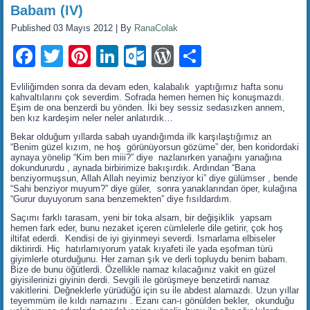
Babam (IV)
Published
03 Mayıs 2012
|
By
RanaColak
Facebook
Twitter
Pinterest
LinkedIn
Outlook.com
WordPress
Share
Evliliğimden sonra da devam eden, kalabalık yaptığımız hafta sonu
kahvaltılarını çok severdim. Sofrada hemen hemen hiç konuşmazdı.
Eşim de ona benzerdi bu yönden. İki bey sessiz sedasızken annem,
ben kız kardeşim neler neler anlatırdık…
Bekar olduğum yıllarda sabah uyandığımda ilk karşılaştığımız an
“Benim güzel kızım, ne hoş görünüyorsun gözüme” der, ben koridordaki
aynaya yönelip “Kim ben miii?” diye nazlanırken yanağını yanağına
dokundururdu , aynada birbirimize bakışırdık. Ardından “Bana
benziyormuşsun, Allah Allah neyimiz benziyor ki” diye gülümser , bende
“Sahi benziyor muyum?” diye güler, sonra yanaklarından öper, kulağına
“Gurur duyuyorum sana benzemekten” diye fısıldardım.
Saçımı farklı tarasam, yeni bir toka alsam, bir değişiklik yapsam
hemen fark eder, bunu nezaket içeren cümlelerle dile getirir, çok hoş
iltifat ederdi. Kendisi de iyi giyinmeyi severdi. Ismarlama elbiseler
diktirirdi. Hiç hatırlamıyorum yatak kıyafeti ile yada eşofman türü
giyimlerle oturduğunu. Her zaman şık ve derli topluydu benim babam.
Bize de bunu öğütlerdi. Özellikle namaz kılacağınız vakit en güzel
giyisilerinizi giyinin derdi. Sevgili ile görüşmeye benzetirdi namaz
vakitlerini. Değneklerle yürüdüğü için su ile abdest alamazdı. Uzun yıllar
teyemmüm ile kıldı namazını . Ezanı can-ı gönülden bekler, okunduğu