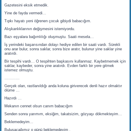
Gazetesini eksik etmedik.
Yine de fayda vermedi…
Tıpkı hayatı yeni öğrenen çocuk gibiydi babacığım.
Alışkanlıklarının değişmesini istemiyordu.
Bazı eşyalara bağımlılığı oluşmuştu. Saati mesela…
İş yerindeki başarısından dolayı hediye edilen bir saati vardı. Sürekli
onu arar bulur, sonra saklar, sonra bize aratır, bulunur yine saklar yine
aratırdı.
Bir tespihi vardı… O tespihten başkasını kullanmaz. Kaybetmemek için
saklar, kaybeder, sonra yine aratırdı. Evden farklı bir yere gitmek
istemez olmuştu.
…………
Gerçek olan, rastlanıldığı anda koluna giriverecek denli hazır olmaktır
ölüme …
Hazırdı …
Mekanın cennet olsun canım babacığım
Senden sonra yarımım, eksiğim, takatsizim, gözyaşı dökmekteyim…
Beklemedeyim…
Buluşacağımız o günü beklemedeyim .