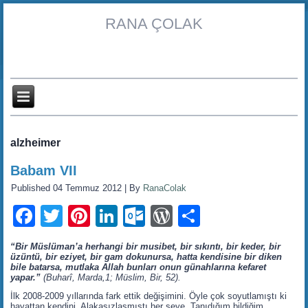
RANA ÇOLAK
alzheimer
Babam VII
Published
04 Temmuz 2012
|
By
RanaColak
Facebook
Twitter
Pinterest
LinkedIn
Outlook.com
WordPress
Share
“Bir Müslüman’a herhangi bir musibet, bir sıkıntı, bir keder, bir
üzüntü, bir eziyet, bir gam dokunursa, hatta kendisine bir diken
bile batarsa, mutlaka Allah bunları onun günahlarına kefaret
yapar.”
(Buharî, Marda,1; Müslim, Bir, 52).
İlk 2008-2009 yıllarında fark ettik değişimini. Öyle çok soyutlamıştı ki
hayattan kendini. Alakasızlaşmıştı her şeye. Tanıdığım bildiğim