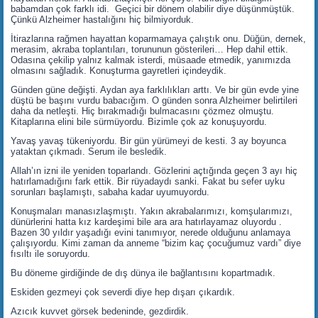
babamdan çok farklı idi. Geçici bir dönem olabilir diye düşünmüştük.
Çünkü Alzheimer hastalığını hiç bilmiyorduk.
İtirazlarına rağmen hayattan koparmamaya çalıştık onu. Düğün, dernek,
merasim, akraba toplantıları, torununun gösterileri… Hep dahil ettik.
Odasına çekilip yalnız kalmak isterdi, müsaade etmedik, yanımızda
olmasını sağladık. Konuşturma gayretleri içindeydik.
Günden güne değişti. Aydan aya farklılıkları arttı. Ve bir gün evde yine
düştü be başını vurdu babacığım. O günden sonra Alzheimer belirtileri
daha da netleşti. Hiç bırakmadığı bulmacasını çözmez olmuştu.
Kitaplarına elini bile sürmüyordu. Bizimle çok az konuşuyordu.
Yavaş yavaş tükeniyordu. Bir gün yürümeyi de kesti. 3 ay boyunca
yataktan çıkmadı. Serum ile besledik.
Allah’ın izni ile yeniden toparlandı. Gözlerini açtığında geçen 3 ayı hiç
hatırlamadığını fark ettik. Bir rüyadaydı sanki. Fakat bu sefer uyku
sorunları başlamıştı, sabaha kadar uyumuyordu.
Konuşmaları manasızlaşmıştı. Yakın akrabalarımızı, komşularımızı,
dünürlerini hatta kız kardeşimi bile ara ara hatırlayamaz oluyordu .
Bazen 30 yıldır yaşadığı evini tanımıyor, nerede olduğunu anlamaya
çalışıyordu. Kimi zaman da anneme “bizim kaç çocuğumuz vardı” diye
fısıltı ile soruyordu.
Bu döneme girdiğinde de dış dünya ile bağlantısını kopartmadık.
Eskiden gezmeyi çok severdi diye hep dışarı çıkardık.
Azıcık kuvvet görsek bedeninde, gezdirdik.