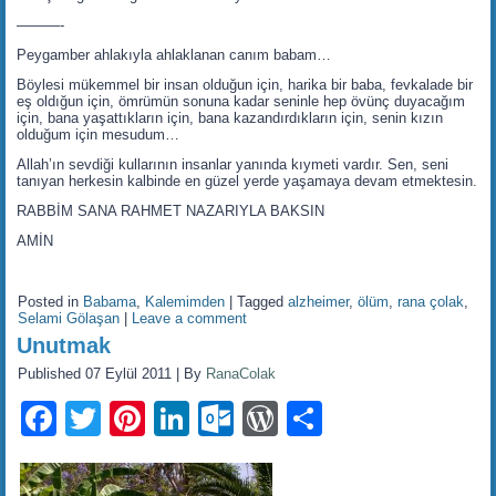
———-
Peygamber ahlakıyla ahlaklanan canım babam…
Böylesi mükemmel bir insan olduğun için, harika bir baba, fevkalade bir
eş oldığun için, ömrümün sonuna kadar seninle hep övünç duyacağım
için, bana yaşattıkların için, bana kazandırdıkların için, senin kızın
olduğum için mesudum…
Allah’ın sevdiği kullarının insanlar yanında kıymeti vardır. Sen, seni
tanıyan herkesin kalbinde en güzel yerde yaşamaya devam etmektesin.
RABBİM SANA RAHMET NAZARIYLA BAKSIN
AMİN
Posted in
Babama
,
Kalemimden
|
Tagged
alzheimer
,
ölüm
,
rana çolak
,
Selami Gölaşan
|
Leave a comment
Unutmak
Published
07 Eylül 2011
|
By
RanaColak
Facebook
Twitter
Pinterest
LinkedIn
Outlook.com
WordPress
Share