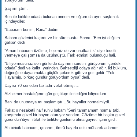
soruyorum” dedi.
Şaşırmıştım.
Ben ile birlikte odada bulunan annem ve oğlum da aynı şaşkınlık
içindeydiler.
“Babacım benim, Rana” dedim
Babam gözlerini kaçırdı ve bir süre sustu. Sonra “Ben iyi değilim
galiba” dedi
“Aman babacım üzülme, hepimiz de var unutkanlık” diye teselli
vermeye çalıştımsa da üzülmüştü. Fark etmişti bulunduğu hali.
“Biliyormusunuz son günlerde dayımın suretini görüyorum içerdeki
odada” dedi ve kalktı yerinden. Bahsettiği odaya ağır ağır, iki büklüm,
değneğine dayanmakta güçlük çekerek gitti ve geri geldi. “Yok..
Hayalmiş, birkaç gündür görüyordum oysa” dedi.
Dayısı 70 seneden fazladır vefat etmişti…
Alzheimer hastalığının gün geçtikçe ilerlediğini biliyordum .
Beni de unutmaya mı başlamıştı…Bu hayaller normalmiydi…
Fakat o nezaketli naif ruhlu babam “Seni tanımamam normal tabi,
karşımda güzel bir bayan oturuyor sandım. Gözüme bir başka güzel
göründün”diye iltifat ile birlikte gönlümü alma gayreti içine girdi.
Ah biricik babacım, çınarım, ömrü hayırla dolu mübarek adamım..