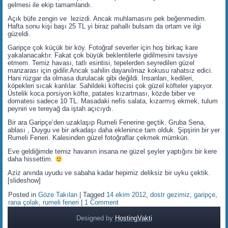
gelmesi ile ekip tamamlandı.
Açık büfe zengin ve lezizdi. Ancak muhlamasını pek beğenmedim.
Hafta sonu kişi başı 25 TL yi biraz pahallı bulsam da ortam ve ilgi
güzeldi.
Garipçe çok küçük bir köy. Fotoğraf severler için hoş birkaç kare
yakalanacaktır. Fakat çok büyük beklentilerle gidilmesini tavsiye
etmem. Temiz havası, tatlı esintisi, tepelerden seyredilen güzel
manzarası için gidilir.Ancak sahilin dayanılmaz kokusu rahatsız edici.
Hani rüzgar da olmasa durulacak gibi değildi. İnsanları, kedileri,
köpekleri sıcak kanlılar. Sahildeki köftecisi çok güzel köfteler yapıyor.
Üstelik koca porsiyon köfte, patates kızartması, közde biber ve
domatesi sadece 10 TL. Masadaki nefis salata, kızarmış ekmek, tulum
peyniri ve tereyağ da iştah açıcıydı.
Bir ara Garipçe’den uzaklaşıp Rumeli Fenerine geçtik. Gruba Sena,
ablası , Duygu ve bir arkadaşı daha eklenince tam olduk. Şipşirin bir yer
Rumeli Feneri. Kalesinden güzel fotoğraflar çekmek mümkün.
Eve geldiğimde temiz havanın insana ne güzel şeyler yaptığını bir kere
daha hissettim.
Aziz anında uyudu ve sabaha kadar hepimiz deliksiz bir uyku çektik.
[slideshow]
Posted in
Göze Takılan
|
Tagged
14 ekim 2012
,
dostr gezimiz
,
garipçe
,
rana çolak
,
rumeli feneri
|
1 Comment
Designed by
HostingVakti