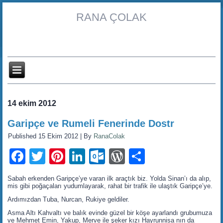
RANA ÇOLAK
14 ekim 2012
Garipçe ve Rumeli Fenerinde Dostr
Published
15 Ekim 2012
|
By
RanaColak
Facebook
Twitter
Pinterest
LinkedIn
Outlook.com
WordPress
Share
Sabah erkenden Garipçe’ye varan ilk araçtık biz. Yolda Sinan’ı da alıp,
mis gibi poğaçaları yudumlayarak, rahat bir trafik ile ulaştık Garipçe’ye.
Ardımızdan Tuba, Nurcan, Rukiye geldiler.
Asma Altı Kahvaltı ve balık evinde güzel bir köşe ayarlandı grubumuza
ve Mehmet Emin, Yakup, Merve ile şeker kızı Hayrunnisa nın da