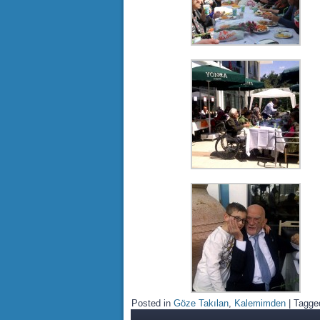
Posted in
Göze Takılan
,
Kalemimden
|
Tagge