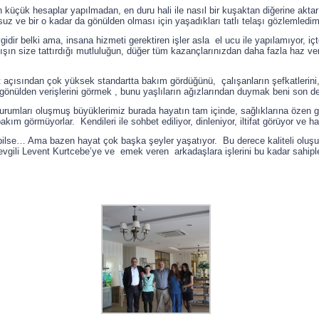
küçük hesaplar yapılmadan, en duru hali ile nasıl bir kuşaktan diğerine aktar
rsuz ve bir o kadar da gönülden olması için yaşadıkları tatlı telaşı gözlemledim
gidir belki ama, insana hizmeti gerektiren işler asla el ucu ile yapılamıyor, 
şın size tattırdığı mutluluğun, düğer tüm kazançlarınızdan daha fazla haz ver
 açısından çok yüksek standartta bakım gördüğünü, çalışanların şefkatlerini, sev
n-ı gönülden verişlerini görmek , bunu yaşlıların ağızlarından duymak beni son 
urumları oluşmuş büyüklerimiz burada hayatın tam içinde, sağlıklarına özen göst
kım görmüyorlar. Kendileri ile sohbet ediliyor, dinleniyor, iltifat görüyor ve hak
lse… Ama bazen hayat çok başka şeyler yaşatıyor. Bu derece kaliteli oluşu 
evgili Levent Kurtcebe’ye ve emek veren arkadaşlara işlerini bu kadar sahiple