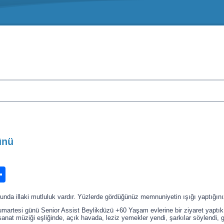
ünü
n
ook.com
ordPress
Share
nunda illaki mutluluk vardır. Yüzlerde gördüğünüz memnuniyetin ışığı yaptığınız 
martesi günü Senior Assist Beylikdüzü +60 Yaşam evlerine bir ziyaret yaptık.
anat müziği eşliğinde, açık havada, leziz yemekler yendi, şarkılar söylendi, gü