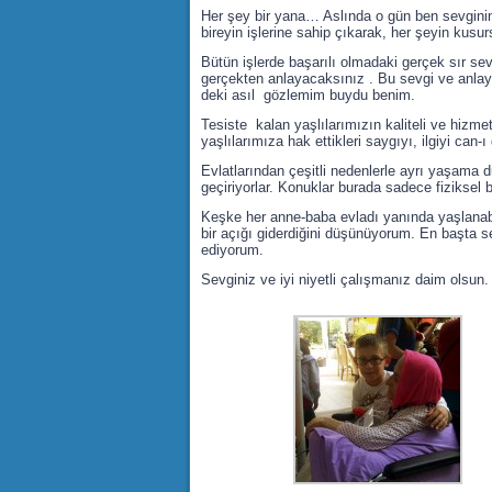
Her şey bir yana… Aslında o gün ben sevginin 
bireyin işlerine sahip çıkarak, her şeyin kusu
Bütün işlerde başarılı olmadaki gerçek sır sev
gerçekten anlayacaksınız . Bu sevgi ve anlayı
deki asıl gözlemim buydu benim.
Tesiste kalan yaşlılarımızın kaliteli ve hizmet
yaşlılarımıza hak ettikleri saygıyı, ilgiyi ca
Evlatlarından çeşitli nedenlerle ayrı yaşama d
geçiriyorlar. Konuklar burada sadece fiziksel ba
Keşke her anne-baba evladı yanında yaşlanabi
bir açığı giderdiğini düşünüyorum. En başta s
ediyorum.
Sevginiz ve iyi niyetli çalışmanız daim olsun.