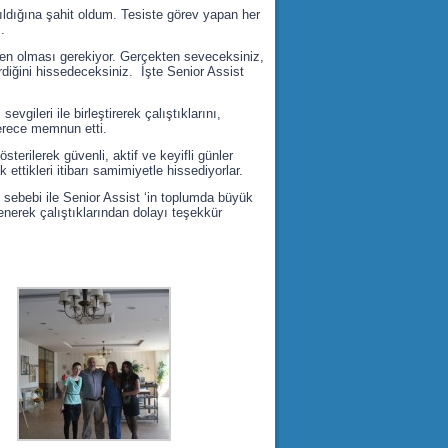
ıldığına şahit oldum. Tesiste görev yapan her
.
içten olması gerekiyor. Gerçekten seveceksiniz,
diğini hissedeceksiniz. İşte Senior Assist
gileri ile birleştirerek çalıştıklarını,
derece memnun etti.
erilerek güvenli, aktif ve keyifli günler
 ettikleri itibarı samimiyetle hissediyorlar.
sebebi ile Senior Assist ‘in toplumda büyük
nerek çalıştıklarından dolayı teşekkür