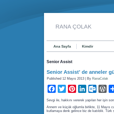
RANA ÇOLAK
Ana Sayfa
Kimdir
Senior Assist
Senior Assist’ de anneler g
Published
12 Mayıs 2013
|
By
RanaColak
Facebook
Twitter
Pinterest
LinkedI
Outl
W
Sevgi ile, hakkını vererek yapılan her işin so
Annem ve küçük oğlumla birlikte, 11 Mayıs cu
kutlamaya denk gelince biz de katıldık. Türk s