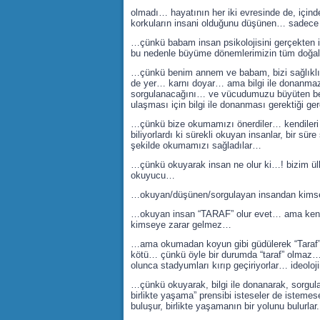
olmadı… hayatının her iki evresinde de, için
korkuların insani olduğunu düşünen… sadece i
…çünkü babam insan psikolojisini gerçekten i
bu nedenle büyüme dönemlerimizin tüm doğal i
…çünkü benim annem ve babam, bizi sağlıklı y
de yer… karnı doyar… ama bilgi ile donanmazs
sorgulanacağını… ve vücudumuzu büyüten besin
ulaşması için bilgi ile donanması gerektiği ge
…çünkü bize okumamızı önerdiler… kendileri
biliyorlardı ki sürekli okuyan insanlar, bir s
şekilde okumamızı sağladılar…
…çünkü okuyarak insan ne olur ki…! bizim ülk
okuyucu…
…okuyan/düşünen/sorgulayan insandan kimsey
…okuyan insan “TARAF” olur evet… ama kendi ha
kimseye zarar gelmez…
…ama okumadan koyun gibi güdülerek “Taraf” 
kötü… çünkü öyle bir durumda “taraf” olmaz… s
olunca stadyumları kırıp geçiriyorlar… ideolo
…çünkü okuyarak, bilgi ile donanarak, sorgulay
birlikte yaşama” prensibi isteseler de istemes
buluşur, birlikte yaşamanın bir yolunu bulurl