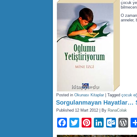
çocuk yet
bilmeceni
O zaman i
anneler, 
Posted in
Okunası Kitaplar
|
Tagged
çocuk eğ
Sorgulanmayan Hayatlar…
Published
12 Mart 2012
|
By
RanaColak
Facebook
Twitter
Pinterest
LinkedI
Outl
W