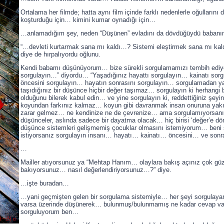
Ortalama her filmde; hatta aynı film içinde farklı nedenlerle oğulların
koşturduğu için… kimini kumar oynadığı için…
…anlamadığım şey, neden “Düşünen” evladını da dövdüğüydü baban
“…devleti kurtarmak sana mı kaldı…? Sistemi eleştirmek sana mı ka
diye de hırpalıyordu oğlunu.
Kendi babamı düşünüyorum… bize sürekli sorgulamamızı tembih edi
sorgulayın…” diyordu… “Yaşadığınız hayattı sorgulayın… kainatı sor
öncesini sorgulayın… hayatın sonrasını sorgulayın… sorgulamadan ya
taşıdığınız bir düşünce hiçbir değer taşımaz… sorgulayın ki herhangi b
olduğunu bilerek kabul edin… ve yine sorgulayın ki, reddettiğiniz şeyi
koyundan farkınız kalmaz… koyun gibi davranmak insan onuruna yak
zarar gelmez… ne kendinize ne de çevrenize… ama sorgulamıyorsanız,
düşünceler, aslında sadece bir dayatma olacak… hiç birisi ‘değer’e
düşünce sistemleri gelişmemiş çocuklar olmasını istemiyorum… beni
istiyorsanız sorgulayın insanı… hayatı… kainatı… öncesini… ve sonr
…
Mailler atıyorsunuz ya “Mehtap Hanım… olaylara bakış açınız çok gü
bakıyorsunuz… nasıl değerlendiriyorsunuz…?” diye.
…işte buradan…
…yani geçmişten gelen bir sorgulama sistemiyle… her şeyi sorgula
varsa üzerinde düşünerek… bulunmuş/bulunmamış ne kadar cevap vars
sorguluyorum ben…