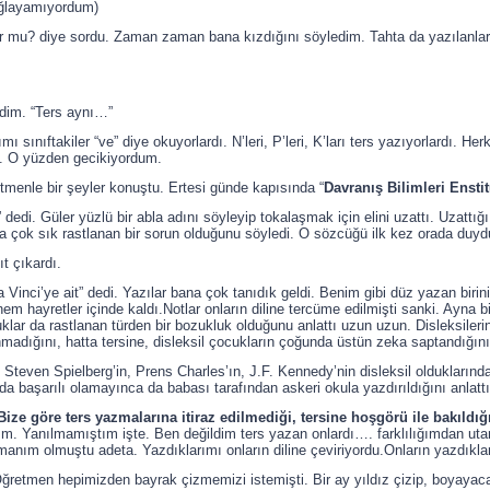
ağlayamıyordum)
r mu? diye sordu. Zaman zaman bana kızdığını söyledim. Tahta da yazılanları 
edim. “Ters aynı…”
 sınıftakiler “ve” diye okuyorlardı. N’leri, P’leri, K’ları ters yazıyorlardı. He
m. O yüzden gecikiyordum.
menle bir şeyler konuştu. Ertesi günde kapısında “
Davranış Bilimleri Ensti
edi. Güler yüzlü bir abla adını söyleyip tokalaşmak için elini uzattı. Uzattığı
da çok sık rastlanan bir sorun olduğunu söyledi. O sözcüğü ilk kez orada d
t çıkardı.
a Vinci’ye ait” dedi. Yazılar bana çok tanıdık geldi. Benim gibi düz yazan bi
em hayretler içinde kaldı.Notlar onların diline tercüme edilmişti sanki. Ayna bi
klar da rastlanan türden bir bozukluk olduğunu anlattı uzun uzun. Disleksilerin 
adığını, hatta tersine, disleksil çocukların çoğunda üstün zeka saptandığını
teven Spielberg’in, Prens Charles’ın, J.F. Kennedy’nin disleksil olduklarından 
başarılı olamayınca da babası tarafından askeri okula yazdırıldığını anlattı
Bize göre ters yazmalarına itiraz edilmediği, tersine hoşgörü ile bakıldığı
m. Yanılmamıştım işte. Ben değildim ters yazan onlardı…. farklılığımdan u
manım olmuştu adeta. Yazdıklarımı onların diline çeviriyordu.Onların yazdıklar
ğretmen hepimizden bayrak çizmemizi istemişti. Bir ay yıldız çizip, boyayac