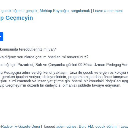
d
çocuk eğitimi
,
gençlik
,
Mehtap Kayaoğlu
,
sorgulamak
|
Leave a comment
ip Geçmeyin
n
ook.com
ordPress
Share
konusunda tereddütleriniz mi var?
kaldığınız sorunlarda çözüm önerileri mi arıyorsunuz?
esteği için Pazartesi, Salı ve Çarşamba günleri 09:30’da Uzman Pedegog Ad
 Pedagojisi adını verdiği kendi yaklaşım tarzı ile çocuk ve ergen psikolojisi
gereken ipuçları veriyor; dinleyenlerinin, programla niçin daha önce tanışma
lışları sürdürmemek ve insan yetiştirme gibi önemli bir konudaki ‘doğru’ları
ip Geçmeyin’in düzenli bir dinleyicisi olmanızı şiddetle tavsiye ediyorum.
-Radyo-Tv-Gazete-Dergi
|
Tagged
adem güneş
,
Burç FM
,
çocuk eğitimi
|
Lea