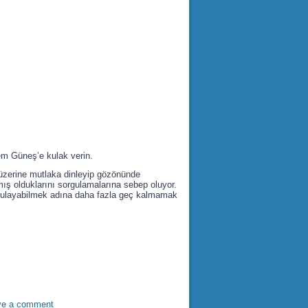
em Güneş’e kulak verin.
 üzerine mutlaka dinleyip gözönünde
mış olduklarını sorgulamalarına sebep oluyor.
 uygulayabilmek adına daha fazla geç kalmamak
ve a comment