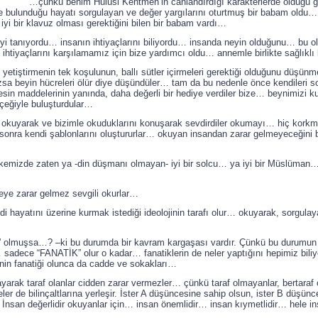
…çünkü benim Hulusi Kentmen’in canlandırdığı karakterlerde olduğu 
de bulunduğu hayatı sorgulayan ve değer yargılarını oturtmuş bir babam oldu
yi bir klavuz olması gerektiğini bilen bir babam vardı…
yi tanıyordu… insanın ihtiyaçlarını biliyordu… insanda neyin olduğunu… bu o
htiyaçlarını karşılamamız için bize yardımcı oldu… annemle birlikte sağlıkl
etiştirmenin tek koşulunun, ballı sütler içirmeleri gerektiği olduğunu düşün
a beyin hücreleri ölür diye düşündüler… tam da bu nedenle önce kendileri sorg
 maddelerinin yanında, daha değerli bir hediye verdiler bize… beynimizi kull
rçeğiyle buluşturdular…
 okuyarak ve bizimle okuduklarını konuşarak sevdirdiler okumayı… hiç kor
üre sonra kendi şablonlarını oluştururlar… okuyan insandan zarar gelmeyeceğini 
emizde zaten ya -din düşmanı olmayan- iyi bir solcu… ya iyi bir Müslüman… y
e zarar gelmez sevgili okurlar…
yatını üzerine kurmak istediği ideolojinin tarafı olur… okuyarak, sorgulayara
olmuşsa…? –ki bu durumda bir kavram kargaşası vardır. Çünkü bu durumun a
adece “FANATİK” olur o kadar… fanatiklerin de neler yaptığını hepimiz biliyo
jinin fanatiği olunca da cadde ve sokakları…
arak taraf olanlar cidden zarar vermezler… çünkü taraf olmayanlar, bertaraf ol
eler de bilinçaltlarına yerleşir. İster A düşüncesine sahip olsun, ister B düş
ar. İnsan değerlidir okuyanlar için… insan önemlidir… insan kıymetlidir… hel