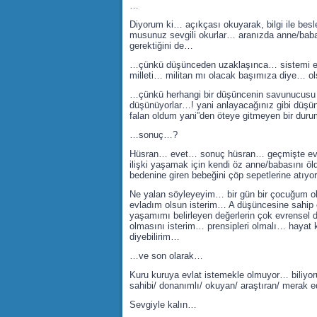
…
Diyorum ki… açıkçası okuyarak, bilgi ile besl
musunuz sevgili okurlar… aranızda anne/baba
gerektiğini de…
…çünkü düşünceden uzaklaşınca… sistemi eleşt
milleti… militan mı olacak başımıza diye… 
…çünkü herhangi bir düşüncenin savunucusu 
düşünüyorlar…! yani anlayacağınız gibi düş
falan oldum yani”den öteye gitmeyen bir dur
…sonuç…?
Hüsran… evet… sonuç hüsran… geçmişte evrens
ilişki yaşamak için kendi öz anne/babasını öl
bedenine giren bebeğini çöp sepetlerine atıy
Ne yalan söyleyeyim… bir gün bir çocuğum ola
evladım olsun isterim… A düşüncesine sahip 
yaşamımı belirleyen değerlerin çok evrensel d
olmasını isterim… prensipleri olmalı… hayat 
diyebilirim…
…ve son olarak…
Kuru kuruya evlat istemekle olmuyor… biliy
sahibi/ donanımlı/ okuyan/ araştıran/ merak e
Sevgiyle kalın…