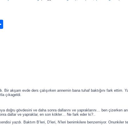
n
ook.com
ordPress
Share
dı. Bir akşam evde ders çalışırken annemin bana tuhaf baktığını fark ettim. Ya
tla çıkageldi.
ıya doğru gövdesini ve daha sonra dallarını ve yapraklarını… ben çizerken an
sonra dallar ve yapraklar, en son kökler… Ne fark eder ki?..
disi yazdı. Baktım B’leri, D’leri, N’leri benimkilere benzemiyor. Onunkiler te