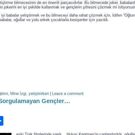
iştirme bilmecesinin de en önemli parçasıdırlar. Bu bilmecede joker, babalardı
n jokerini en iyi şekilde kullanmak ve gençlerin şifresini çözmek mi istiyorsu
yi babalar yetiştirmek ve bu bilmeceyi daha rahat çözmek için, lütfen “Oğlumu
babalar, oğullar ve yolu erkek çocuklarla kesişenler için yazıldı.
itimi
,
Mine İzgi
,
yetiştirirken
|
Leave a comment
 Sorgulamayan Gençler…
n
ook.com
ordPress
Share
…eski Türk filmlerinde vardı… Hulusi Kentmen’in canlandırdığı, oğulla