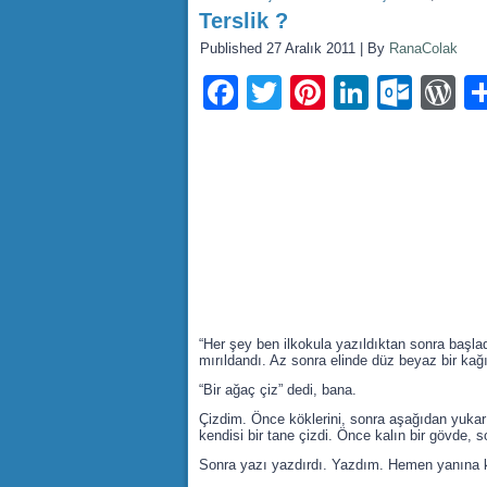
Terslik ?
Published
27 Aralık 2011
|
By
RanaColak
Facebook
Twitter
Pinterest
LinkedI
Outl
W
“Her şey ben ilkokula yazıldıktan sonra başla
mırıldandı. Az sonra elinde düz beyaz bir kağı
“Bir ağaç çiz” dedi, bana.
Çizdim. Önce köklerini, sonra aşağıdan yukar
kendisi bir tane çizdi. Önce kalın bir gövde, 
Sonra yazı yazdırdı. Yazdım. Hemen yanına ken