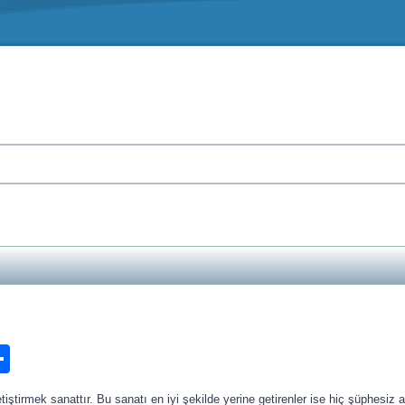
n
ook.com
ordPress
Share
iştirmek sanattır. Bu sanatı en iyi şekilde yerine getirenler ise hiç şüphesi