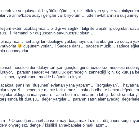
enerek ve sorgulayarak büyütüldüğüm için, sizi etkileyen şeyler yazabiliyoru
lar ve anne/baba adayı gençler var biliyorum… lütfen evlatlarınıza düşünm
irmekten uzaklaşınca… bildiği ve sağlıklı bilgi ile ulaşılmış doğruları sa
olsun…! Herhangi bir düşüncenin savunucusu olsun…!
olmayınca… herhangi bir ideolojiye yaklaşmayınca, hamburger ve colaya ya
ünmüyorlar
düşünemiyorlar…! Sadece dans… sadece müzik… sadece eğle
umla donanıyorlar…
el meselelerden dolayı tartışan gençler, günümüzde kız meselesi nedeniyle 
dürüyor… paranın saadet ve mutluluk getireceğini zannettiği için, üç kuruşa b
or… eroin, uyuşturucu, madde bağımlısı oluyor…
caksa, şansımı “düşünen” evlattan yana yaparım… “sorgulayan”… hayatına dair
olur veya B… bence hiç mi hiç fark etmez… aslında elbette benim değerleri
oğrular olduğuna inanıyorum… ama benim sınırlarımın bittiği, kendi sınırlarıy
karşısında bir duruşu… değer yargıları… paranın satın alamayacağı değerlerl
orum…! O çocuğun anne/babası olmayı başarmak lazım… düşünen/ sorgulayan/ 
den/ önyargısız/ dengeli/ kişilikli anne-babalar olmak lazım…