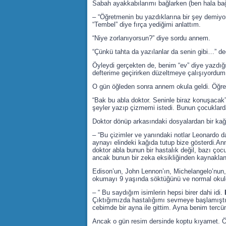
Sabah ayakkabılarımı bağlarken (ben hala b
– “Öğretmenin bu yazdıklarına bir şey demiyo
“Tembel” diye fırça yediğimi anlattım.
“Niye zorlanıyorsun?” diye sordu annem.
“Çünkü tahta da yazılanlar da senin gibi…” d
Öyleydi gerçekten de, benim “ev” diye yazdığımı
defterime geçirirken düzeltmeye çalışıyordu
O gün öğleden sonra annem okula geldi. Öğret
“Bak bu abla doktor. Seninle biraz konuşacak” d
şeyler yazıp çizmemi istedi. Bunun çocuklar
Doktor dönüp arkasındaki dosyalardan bir kağı
– “Bu çizimler ve yanındaki notlar Leonardo d
aynayı elindeki kağıda tutup bize gösterdi.Ann
doktor abla bunun bir hastalık değil, bazı çocu
ancak bunun bir zeka eksikliğinden kaynaklanm
Edison’un, John Lennon’ın, Michelangelo’nun, S
okumayı 9 yaşında söktüğünü ve normal okulda 
– “ Bu saydığım isimlerin hepsi birer dahi idi.
Çıktığımızda hastalığımı sevmeye başlamıştı
cebimde bir ayna ile gittim. Ayna benim tercü
Ancak o gün resim dersinde koptu kıyamet. Ö