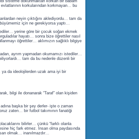
gibi sisteme dokunmaktan korkan bir babam
… evlatlarının korkularından korkmayan… bu
lanlardan neyin çıktığını aklediyordu… tam da
ı büyümemiz için ne gerekiyorsa yaptı…
mediler… yerine göre bir çocuk soğan ekmek
uladılar hayatı… sonra bize öğrettiler nasıl
anmayı öğrettiler… aklımızın sağlıklı bilgiye
kmadan, ayrım yapmadan okumamızı istediler…
biliyorlardı… tam da bu nedenle düzenli bir
a da ideolojilerden uzak ama iyi bir
k, bilgi ile donanarak “Taraf” olan kişiden
dına başka bir şey derler- işte o zaman
ruz zaten… bir futbol takımının fanatiği
acaklarını bilirler… çünkü “farklı olanla
üncesine hiç fark etmez. İnsan olma paydasında
e insan olmak… inanılmazdır…