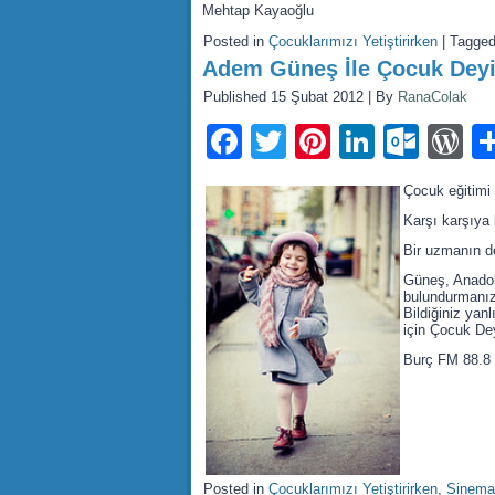
Mehtap Kayaoğlu
Posted in
Çocuklarımızı Yetiştirirken
|
Tagge
Adem Güneş İle Çocuk Dey
Published
15 Şubat 2012
|
By
RanaColak
Facebook
Twitter
Pinterest
LinkedI
Outl
W
Çocuk eğitimi 
Karşı karşıya 
Bir uzmanın d
Güneş, Anadolu
bulundurmanız 
Bildiğiniz yan
için Çocuk Dey
Burç FM 88.8
Posted in
Çocuklarımızı Yetiştirirken
,
Sinema