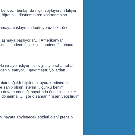
m bence… bunları da niçin söylüyorum biliyor
eyi öğretin… düşünmekten korkmamaları
vunmaya başlayınca korkuyoruz biz Türk
klaşmaya başlıyorlar…! Amerikanvari
nce… sadece cinsellik… sadece “…ohaaa
cinayet işliyor… sevgilisiyle rahat rahat
edenini satıyor… gayrimeşru yollardan
 sağlıklı bilgileri okuyarak edinen bir
me sahip olsun isterim… çünkü benim
la devam edeceği hayatında öncelikle ilkeler
e donanmalı… işte o zaman “insan” yetiştirdim
hayata söylenecek sözleri olan/ prensip