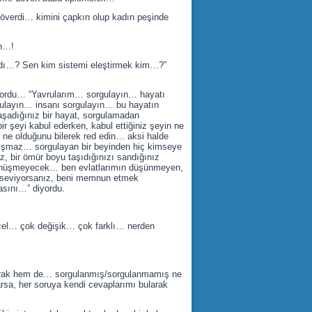
ı döverdi… kimini çapkın olup kadın peşinde
ın…!
ldı…? Sen kim sistemi eleştirmek kim…?”
yordu… “Yavrularım… sorgulayın… hayatı
gulayın… insanı sorgulayın… bu hayatın
şadığınız bir hayat, sorgulamadan
ir şeyi kabul ederken, kabul ettiğiniz şeyin ne
n ne olduğunu bilerek red edin… aksi halde
ışmaz… sorgulayan bir beyinden hiç kimseye
 bir ömür boyu taşıdığınızı sandığınız
 dönüşmeyecek… ben evlatlarımın düşünmeyen,
 seviyorsanız, beni memnun etmek
asını…” diyordu.
zel… çok değişik… çok farklı… nerden
yarak hem de… sorgulanmış/sorgulanmamış ne
a, her soruya kendi cevaplarımı bularak