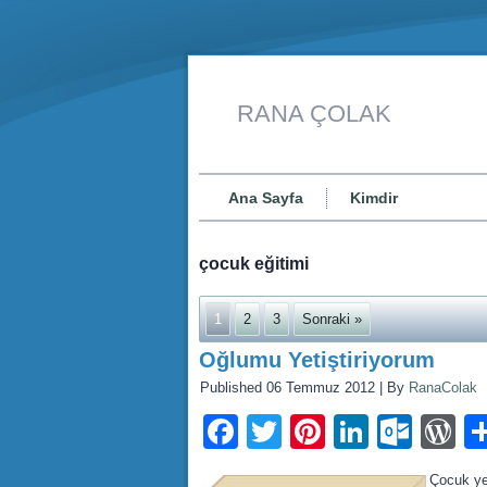
RANA ÇOLAK
Ana Sayfa
Kimdir
çocuk eğitimi
1
2
3
Sonraki »
Oğlumu Yetiştiriyorum
Published
06 Temmuz 2012
|
By
RanaColak
Facebook
Twitter
Pinterest
LinkedI
Outl
W
Çocuk yet