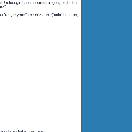
r. Geleceğin babaları şimdinin gençleridir. Bu
nuz?
 Yetiştiriyorm”a bir göz atın. Çünkü bu kitap;
rını döven baba tiplemeleri…