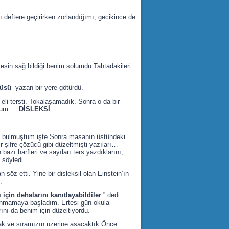
deftere geçirirken zorlandığımı, gecikince de
rkesin sağ bildiği benim solumdu.Tahtadakileri
tüsü
” yazan bir yere götürdü.
 eli tersti. Tokalaşamadık. Sonra o da bir
uydum….
DİSLEKSİ
….
rini bulmuştum işte.Sonra masanın üstündeki
r şifre çözücü gibi düzeltmişti yazıları…
bazı harfleri ve sayıları ters yazdıklarını,
 söyledi.
söz etti. Yine bir disleksil olan Einstein’ın
.
 için dehalarını kanıtlayabildiler
.” dedi.
tanmamaya başladım. Ertesi gün okula
ını da benim için düzeltiyordu.
ak ve sıramızın üzerine asacaktık.Önce