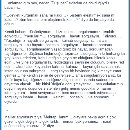
…anlamadığım şey, neden “Düşünen” evladını da dövdüğüydü
babanın…!
“…devleti kurtarmak sana mı kaldı…? Sistemi eleştirmek sana mı
kaldı…? Sen kim sistemi eleştirmek kim…?” diye de hırpalıyordu
oğlunu.
Kendi babamı düşünüyorum… bize sürekli sorgulamamızı tembih
ediyordu… “Yavrularım… sorgulayın… hayatı sorgulayın…” diyordu…
“Yaşadığınız hayattı sorgulayın… kainatı sorgulayın… insanı
sorgulayın… bu hayatın öncesini sorgulayın… hayatın sonrasını
sorgulayın… sorgulamadan yaşadığınız bir hayat, sorgulamadan
taşıdığınız bir düşünce hiçbir değer taşımaz… sorgulayın ki herhangi bir
şeyi kabul ederken, kabul ettiğiniz şeyin ne olduğunu bilerek kabul
edin… ve yine sorgulayın ki, reddettiğiniz şeyin ne olduğunu bilerek red
edin… aksi halde koyundan farkınız kalmaz… koyun gibi davranmak
insan onuruna yakışmaz… sorgulayan bir beyinden hiç kimseye zarar
gelmez… ne kendinize ne de çevrenize… ama sorgulamıyorsanız, bir
ömür boyu taşıdığınızı sandığınız düşünceler, aslında sadece bir
dayatma olacak… hiç birisi ‘değer’e dönüşmeyecek… ben evlatlarımın
düşünmeyen, düşünce sistemleri gelişmemiş çocuklar olmasını
istemiyorum… beni seviyorsanız, beni memnun etmek istiyorsanız
sorgulayın insanı… hayatı… kainatı… öncesini… ve sonrasını…”
diyordu.
…
Mailler atıyorsunuz ya “Mehtap Hanım… olaylara bakış açınız çok
güzel… çok değişik… çok farklı… nerden bakıyorsunuz… nasıl
değerlendiriyorsunuz…?” diye.