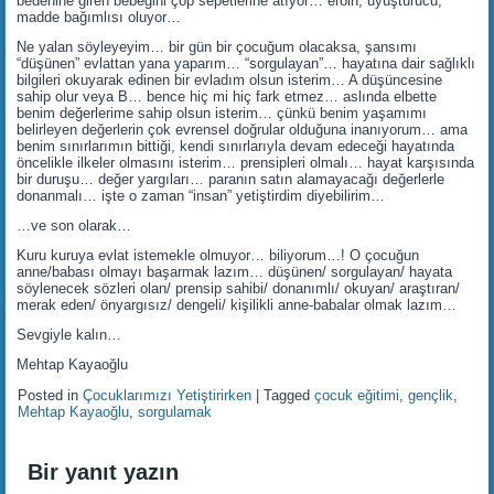
bedenine giren bebeğini çöp sepetlerine atıyor… eroin, uyuşturucu,
madde bağımlısı oluyor…
Ne yalan söyleyeyim… bir gün bir çocuğum olacaksa, şansımı
“düşünen” evlattan yana yaparım… “sorgulayan”… hayatına dair sağlıklı
bilgileri okuyarak edinen bir evladım olsun isterim… A düşüncesine
sahip olur veya B… bence hiç mi hiç fark etmez… aslında elbette
benim değerlerime sahip olsun isterim… çünkü benim yaşamımı
belirleyen değerlerin çok evrensel doğrular olduğuna inanıyorum… ama
benim sınırlarımın bittiği, kendi sınırlarıyla devam edeceği hayatında
öncelikle ilkeler olmasını isterim… prensipleri olmalı… hayat karşısında
bir duruşu… değer yargıları… paranın satın alamayacağı değerlerle
donanmalı… işte o zaman “insan” yetiştirdim diyebilirim…
…ve son olarak…
Kuru kuruya evlat istemekle olmuyor… biliyorum…! O çocuğun
anne/babası olmayı başarmak lazım… düşünen/ sorgulayan/ hayata
söylenecek sözleri olan/ prensip sahibi/ donanımlı/ okuyan/ araştıran/
merak eden/ önyargısız/ dengeli/ kişilikli anne-babalar olmak lazım…
Sevgiyle kalın…
Mehtap Kayaoğlu
Posted in
Çocuklarımızı Yetiştirirken
|
Tagged
çocuk eğitimi
,
gençlik
,
Mehtap Kayaoğlu
,
sorgulamak
Bir yanıt yazın