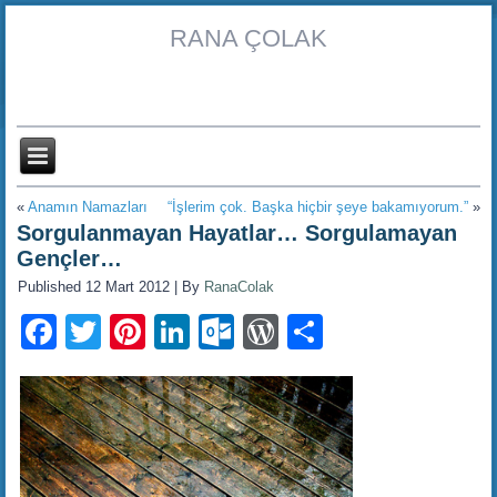
RANA ÇOLAK
«
Anamın Namazları
“İşlerim çok. Başka hiçbir şeye bakamıyorum.”
»
Sorgulanmayan Hayatlar… Sorgulamayan
Gençler…
Published
12 Mart 2012
|
By
RanaColak
Facebook
Twitter
Pinterest
LinkedIn
Outlook.com
WordPress
Share