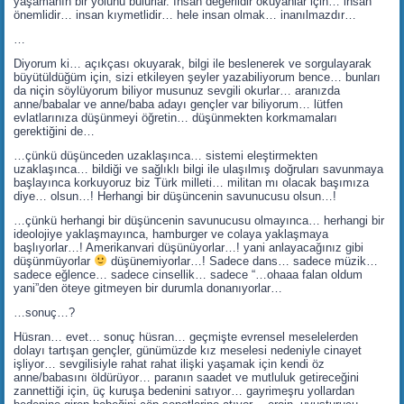
yaşamanın bir yolunu bulurlar. İnsan değerlidir okuyanlar için… insan
önemlidir… insan kıymetlidir… hele insan olmak… inanılmazdır…
…
Diyorum ki… açıkçası okuyarak, bilgi ile beslenerek ve sorgulayarak
büyütüldüğüm için, sizi etkileyen şeyler yazabiliyorum bence… bunları
da niçin söylüyorum biliyor musunuz sevgili okurlar… aranızda
anne/babalar ve anne/baba adayı gençler var biliyorum… lütfen
evlatlarınıza düşünmeyi öğretin… düşünmekten korkmamaları
gerektiğini de…
…çünkü düşünceden uzaklaşınca… sistemi eleştirmekten
uzaklaşınca… bildiği ve sağlıklı bilgi ile ulaşılmış doğruları savunmaya
başlayınca korkuyoruz biz Türk milleti… militan mı olacak başımıza
diye… olsun…! Herhangi bir düşüncenin savunucusu olsun…!
…çünkü herhangi bir düşüncenin savunucusu olmayınca… herhangi bir
ideolojiye yaklaşmayınca, hamburger ve colaya yaklaşmaya
başlıyorlar…! Amerikanvari düşünüyorlar…! yani anlayacağınız gibi
düşünmüyorlar
düşünemiyorlar…! Sadece dans… sadece müzik…
sadece eğlence… sadece cinsellik… sadece “…ohaaa falan oldum
yani”den öteye gitmeyen bir durumla donanıyorlar…
…sonuç…?
Hüsran… evet… sonuç hüsran… geçmişte evrensel meselelerden
dolayı tartışan gençler, günümüzde kız meselesi nedeniyle cinayet
işliyor… sevgilisiyle rahat rahat ilişki yaşamak için kendi öz
anne/babasını öldürüyor… paranın saadet ve mutluluk getireceğini
zannettiği için, üç kuruşa bedenini satıyor… gayrimeşru yollardan