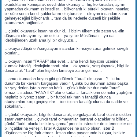
okuduklarını konuşarak sevdirdiler okumayı… hiç korkmadan, ayrım
yapmadan okumamızı istediler… biliyorlardı ki sürekli okuyan insanlar,
bir süre sonra kendi şablonlarını oluştururlar… okuyan insandan zarar
gelmeyeceğini biliyorlardı… tam da bu nedenle düzenli bir şekilde
okumamızı sağladılar…
…çünkü okuyarak insan ne olur ki…! bizim ülkemizde zaten ya -din
düşmanı olmayan- iyi bir solcu… ya iyi bir Müslüman… ya da
ideolojilerden uzak ama iyi bir okuyucu…
…okuyan/düşünen/sorgulayan insandan kimseye zarar gelmez sevgili
okurlar…
…okuyan insan “TARAF” olur evet… ama kendi hayatını üzerine
kurmak istediği ideolojinin tarafı olur… okuyarak, sorgulayarak, bilgi ile
donanarak “Taraf” olan kişiden kimseye zarar gelmez…
…ama okumadan koyun gibi güdülerek “Taraf” olmuşsa…? –ki bu
durumda bir kavram kargaşası vardır. Çünkü bu durumun adına başka
bir şey derler- işte o zaman kötü… çünkü öyle bir durumda “taraf”
olmaz… sadece “FANATİK” olur o kadar… fanatiklerin de neler yaptığını
hepimiz biliyoruz zaten… bir futbol takımının fanatiği olunca
stadyumları kırıp geçiriyorlar… ideolojinin fanatiği olunca da cadde ve
sokakları…
…çünkü okuyarak, bilgi ile donanarak, sorgulayarak taraf olanlar cidden
zarar vermezler… çünkü taraf olmayanlar, bertaraf olacaklarını bilirler…
çünkü “farklı olanla birlikte yaşama” prensibi isteseler de istemeseler de
bilinçaltlarına yerleşir. İster A düşüncesine sahip olsun, ister B
düşüncesine hiç fark etmez. İnsan olma paydasında buluşur, birlikte