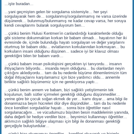
…işte buradan…
…yani geçmişten gelen bir sorgulama sistemiyle… her şeyi
sorgulayarak hem de… sorgulanmış/sorgulanmamış ne varsa üzerinde
düşünerek… bulunmuş/bulunmamış ne kadar cevap varsa, her soruya
kendi cevaplarımı bularak sorguluyorum ben…
…çünkü benim Hulusi Kentmen’in canlandırdığı karakterlerde olduğu
gibi sisteme dokunmaktan korkan bir babam olmadı… hayatının her iki
evresinde de, içinde bulunduğu hayatı sorgulayan ve değer yargılarını
oturtmuş bir babam oldu… evlatlarının korkularından korkmayan… bu
korkuların insani olduğunu düşünen… sadece iyi bir klavuz olması
gerektiğini bilen bir babam vardı…
…çünkü babam insan psikolojisini gerçekten iyi tanıyordu… insanın
ihtiyaçlarını biliyordu… insanda neyin olduğunu… bu olanlardan neyin
çıktığını aklediyordu… tam da bu nedenle büyüme dönemlerimizin tüm
doğal ihtiyaçlarını karşılamamız için bize yardımcı oldu… annemle
birlikte sağlıklı büyümemiz için ne gerekiyorsa yaptı…
…çünkü benim annem ve babam, bizi sağlıklı yetiştirmenin tek
koşulunun, ballı sütler içirmeleri gerektiği olduğunu düşünmediler…
yerine göre bir çocuk soğan ekmek de yer… karnı doyar… ama bilgi ile
donanmazsa beyin hücreleri ölür diye düşündüler… tam da bu nedenle
önce kendileri sorguladılar hayatı… sonra bize öğrettiler nasıl
sorgulanacağını… ve vücudumuzu büyüten besin maddelerinin yanında,
daha değerli bir hediye verdiler bize… beynimizi kullanmayı öğrettiler…
aklımızın sağlıklı bilgiye ulaşması için bilgi ile donanması gerektiği
gerçeğiyle buluşturdular…
…çünkü bize okumamızı önerdiler… kendileri okuyarak ve bizimle