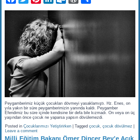
Peygamberimiz küçük çocukları dövmeyi yasaklamıştı. Hz. Enes, on
yıla yakın bir süre peygamberimizin yanında kaldı. Peygamber
Efendimiz bu süre içinde kendisine bir defa bile kızmadı. On veya on üç
yaşından önce çocuk ne yaparsa yapsın dövülemezdi.
Posted in
Çocuklarımızı Yetiştirirken
|
Tagged
çocuk
,
çocuk dövülmez
|
Leave a comment
Milli Eğitim Bakanı Ömer Dinçer Bey’e Açık