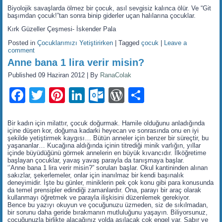
Biyolojik savaşlarda ölmez bir çocuk, asıl sevgisiz kalınca ölür. Ve “Git
başımdan çocuk!”tan sonra binip giderler uçan halılarına çocuklar.
Kırk Güzeller Çeşmesi- İskender Pala
Posted in
Çocuklarımızı Yetiştirirken
|
Tagged
çocuk
|
Leave a
comment
Anne bana 1 lira verir misin?
Published
09 Haziran 2012
|
By
RanaColak
Facebook
Twitter
Pinterest
LinkedIn
Outlook.com
WordPress
Share
Bir kadın için milattır, çocuk doğurmak. Hamile olduğunu anladığında
içine düşen kor, doğuma kadarki heyecan ve sonrasında onu en iyi
şekilde yetiştirmek kaygısı… Bütün anneler için benzer bir süreçtir, bu
yaşananlar… Kucağına aldığında içinin titrediği minik varlığın, yıllar
içinde büyüdüğünü görmek annelerin en büyük kıvancıdır. İlköğretime
başlayan çocuklar, yavaş yavaş parayla da tanışmaya başlar.
‘’Anne bana 1 lira verir misin?” soruları başlar. Okul kantininden alınan
sakızlar, şekerlemeler, onlar için inanılmaz bir kendi başınalık
deneyimidir. İşte bu günler, miniklerin pek çok konu gibi para konusunda
da temel prensipler edindiği zamanlardır. Ona, parayı bir araç olarak
kullanmayı öğretmek ve parayla ilişkisini düzenlemek gerekiyor.
Bence bu yazıyı okuyun ve çocuğunuzu üzmeden, siz de sıkılmadan,
bir sorunu daha geride bırakmanın mutluluğunu yaşayın. Biliyorsunuz,
çocuğunuzla birlikte alacağınız yolda aşılacak çok engel var. Sabır ve