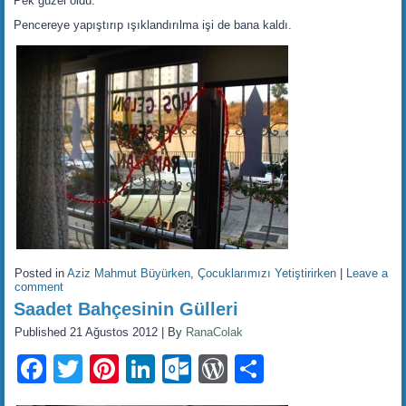
Pek güzel oldu.
Pencereye yapıştırıp ışıklandırılma işi de bana kaldı.
Posted in
Aziz Mahmut Büyürken
,
Çocuklarımızı Yetiştirirken
|
Leave a
comment
Saadet Bahçesinin Gülleri
Published
21 Ağustos 2012
|
By
RanaColak
Facebook
Twitter
Pinterest
LinkedIn
Outlook.com
WordPress
Share