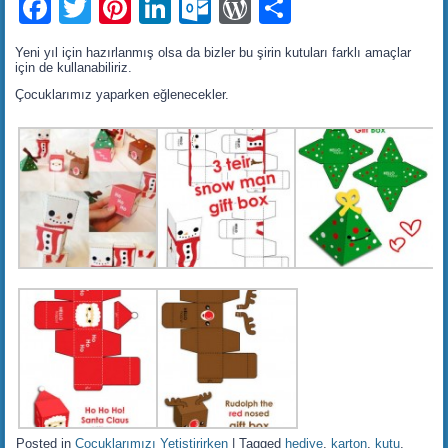
Facebook
Twitter
Pinterest
LinkedIn
Outlook.com
WordPress
Share
Yeni yıl için hazırlanmış olsa da bizler bu şirin kutuları farklı amaçlar
için de kullanabiliriz.
Çocuklarımız yaparken eğlenecekler.
Posted in
Çocuklarımızı Yetiştirirken
|
Tagged
hediye
,
karton
,
kutu
,