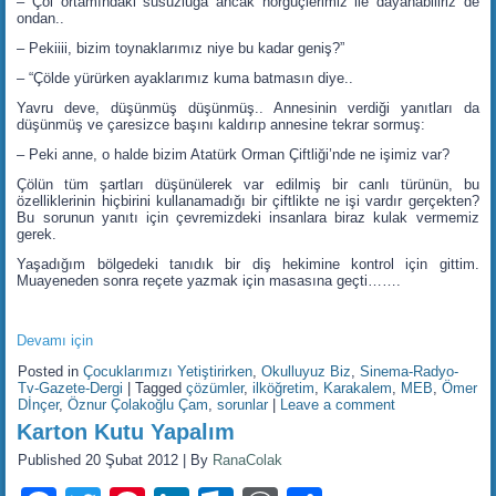
– Çöl ortamındaki susuzluğa ancak hörgüçlerimiz ile dayanabiliriz de
ondan..
– Pekiiii, bizim toynaklarımız niye bu kadar geniş?”
– “Çölde yürürken ayaklarımız kuma batmasın diye..
Yavru deve, düşünmüş düşünmüş.. Annesinin verdiği yanıtları da
düşünmüş ve çaresizce başını kaldırıp annesine tekrar sormuş:
– Peki anne, o halde bizim Atatürk Orman Çiftliği’nde ne işimiz var?
Çölün tüm şartları düşünülerek var edilmiş bir canlı türünün, bu
özelliklerinin hiçbirini kullanamadığı bir çiftlikte ne işi vardır gerçekten?
Bu sorunun yanıtı için çevremizdeki insanlara biraz kulak vermemiz
gerek.
Yaşadığım bölgedeki tanıdık bir diş hekimine kontrol için gittim.
Muayeneden sonra reçete yazmak için masasına geçti…….
Devamı için
Posted in
Çocuklarımızı Yetiştirirken
,
Okulluyuz Biz
,
Sinema-Radyo-
Tv-Gazete-Dergi
|
Tagged
çözümler
,
ilköğretim
,
Karakalem
,
MEB
,
Ömer
Dİnçer
,
Öznur Çolakoğlu Çam
,
sorunlar
|
Leave a comment
Karton Kutu Yapalım
Published
20 Şubat 2012
|
By
RanaColak