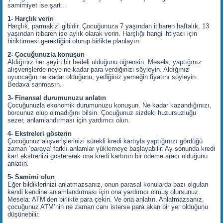
samimiyet ise şart…
1- Harçlık verin
Harçlık, parmakizi gibidir. Çocuğunuza 7 yaşından itibaren haftalık, 13
yaşından itibaren ise aylık olarak verin. Harçlığı hangi ihtiyacı için
biriktirmesi gerektiğini oturup birlikte planlayın.
2- Çocuğunuzla konuşun
Aldığınız her şeyin bir bedeli olduğunu öğrensin. Mesela; yaptığınız
alışverişlerde neye ne kadar para verdiğinizi söyleyin. Aldığınız
oyuncağın ne kadar olduğunu, yediğiniz yemeğin fiyatını söyleyin.
Bedava sanmasın.
3- Finansal durumunuzu anlatın
Çocuğunuzla ekonomik durumunuzu konuşun. Ne kadar kazandığınızı,
borcunuz olup olmadığını bilsin. Çocuğunuz sizdeki huzursuzluğu
sezer, anlamlandırması için yardımcı olun.
4- Ekstreleri gösterin
Çocuğunuz alışverişlerinizi sürekli kredi kartıyla yaptığınızı gördüğü
zaman ‘paraya’ farklı anlamlar yüklemeye başlayabilir. Ay sonunda kredi
kart ekstrenizi göstererek ona kredi kartının bir ödeme aracı olduğunu
anlatın.
5- Samimi olun
Eğer bildiklerinizi anlatmazsanız, onun parasal konularda bazı olguları
kendi kendine anlamlandırması için ona yardımcı olmuş olursunuz.
Mesela: ATM’den birlikte para çekin. Ve ona anlatın. Anlatmazsanız,
çocuğunuz ATM’nin ne zaman canı isterse para akan bir yer olduğunu
düşünebilir.