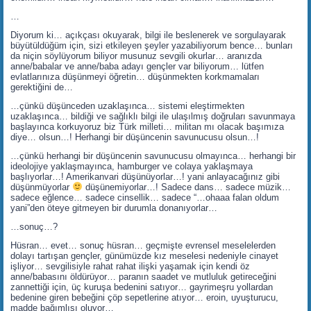
…
Diyorum ki… açıkçası okuyarak, bilgi ile beslenerek ve sorgulayarak
büyütüldüğüm için, sizi etkileyen şeyler yazabiliyorum bence… bunları
da niçin söylüyorum biliyor musunuz sevgili okurlar… aranızda
anne/babalar ve anne/baba adayı gençler var biliyorum… lütfen
evlatlarınıza düşünmeyi öğretin… düşünmekten korkmamaları
gerektiğini de…
…çünkü düşünceden uzaklaşınca… sistemi eleştirmekten
uzaklaşınca… bildiği ve sağlıklı bilgi ile ulaşılmış doğruları savunmaya
başlayınca korkuyoruz biz Türk milleti… militan mı olacak başımıza
diye… olsun…! Herhangi bir düşüncenin savunucusu olsun…!
…çünkü herhangi bir düşüncenin savunucusu olmayınca… herhangi bir
ideolojiye yaklaşmayınca, hamburger ve colaya yaklaşmaya
başlıyorlar…! Amerikanvari düşünüyorlar…! yani anlayacağınız gibi
düşünmüyorlar
düşünemiyorlar…! Sadece dans… sadece müzik…
sadece eğlence… sadece cinsellik… sadece “…ohaaa falan oldum
yani”den öteye gitmeyen bir durumla donanıyorlar…
…sonuç…?
Hüsran… evet… sonuç hüsran… geçmişte evrensel meselelerden
dolayı tartışan gençler, günümüzde kız meselesi nedeniyle cinayet
işliyor… sevgilisiyle rahat rahat ilişki yaşamak için kendi öz
anne/babasını öldürüyor… paranın saadet ve mutluluk getireceğini
zannettiği için, üç kuruşa bedenini satıyor… gayrimeşru yollardan
bedenine giren bebeğini çöp sepetlerine atıyor… eroin, uyuşturucu,
madde bağımlısı oluyor…