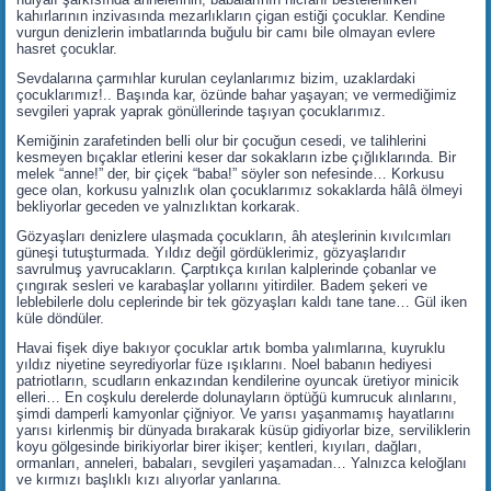
kahırlarının inzivasında mezarlıkların çigan estiği çocuklar. Kendine
vurgun denizlerin imbatlarında buğulu bir camı bile olmayan evlere
hasret çocuklar.
Sevdalarına çarmıhlar kurulan ceylanlarımız bizim, uzaklardaki
çocuklarımız!.. Başında kar, özünde bahar yaşayan; ve vermediğimiz
sevgileri yaprak yaprak gönüllerinde taşıyan çocuklarımız.
Kemiğinin zarafetinden belli olur bir çocuğun cesedi, ve talihlerini
kesmeyen bıçaklar etlerini keser dar sokakların izbe çığlıklarında. Bir
melek “anne!” der, bir çiçek “baba!” söyler son nefesinde… Korkusu
gece olan, korkusu yalnızlık olan çocuklarımız sokaklarda hâlâ ölmeyi
bekliyorlar geceden ve yalnızlıktan korkarak.
Gözyaşları denizlere ulaşmada çocukların, âh ateşlerinin kıvılcımları
güneşi tutuşturmada. Yıldız değil gördüklerimiz, gözyaşlarıdır
savrulmuş yavrucakların. Çarptıkça kırılan kalplerinde çobanlar ve
çıngırak sesleri ve karabaşlar yollarını yitirdiler. Badem şekeri ve
leblebilerle dolu ceplerinde bir tek gözyaşları kaldı tane tane… Gül iken
küle döndüler.
Havai fişek diye bakıyor çocuklar artık bomba yalımlarına, kuyruklu
yıldız niyetine seyrediyorlar füze ışıklarını. Noel babanın hediyesi
patriotların, scudların enkazından kendilerine oyuncak üretiyor minicik
elleri… En coşkulu derelerde dolunayların öptüğü kumrucuk alınlarını,
şimdi damperli kamyonlar çiğniyor. Ve yarısı yaşanmamış hayatlarını
yarısı kirlenmiş bir dünyada bırakarak küsüp gidiyorlar bize, serviliklerin
koyu gölgesinde birikiyorlar birer ikişer; kentleri, kıyıları, dağları,
ormanları, anneleri, babaları, sevgileri yaşamadan… Yalnızca keloğlanı
ve kırmızı başlıklı kızı alıyorlar yanlarına.