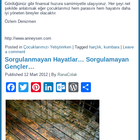
Gördüğünüz gibi finansal huzura samimiyetle ulaşıyoruz. Her şeyi net
şekilde anlatırsak eğer çocuklarımız hem parasını hem hayatını daha
iyi yöneten bireyler olacaktır.
Özlem Denizmen
http://www.anneysen.com
Posted in
Çocuklarımızı Yetiştirirken
|
Tagged
harçlık
,
kumbara
|
Leave
a comment
Sorgulanmayan Hayatlar… Sorgulamayan
Gençler…
Published
12 Mart 2012
|
By
RanaColak
Facebook
Twitter
Pinterest
LinkedIn
Outlook.com
WordPress
Share