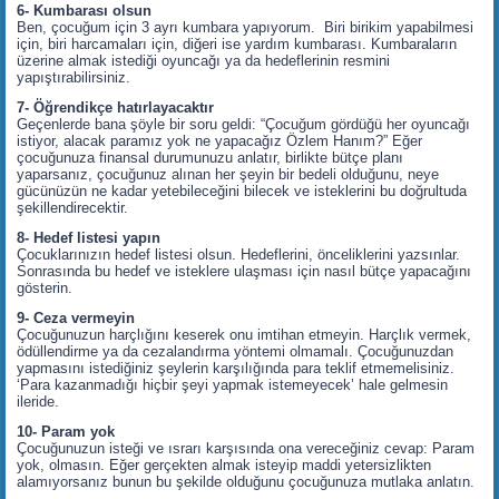
6- Kumbarası olsun
Ben, çocuğum için 3 ayrı kumbara yapıyorum. Biri birikim yapabilmesi
için, biri harcamaları için, diğeri ise yardım kumbarası. Kumbaraların
üzerine almak istediği oyuncağı ya da hedeflerinin resmini
yapıştırabilirsiniz.
7- Öğrendikçe hatırlayacaktır
Geçenlerde bana şöyle bir soru geldi: “Çocuğum gördüğü her oyuncağı
istiyor, alacak paramız yok ne yapacağız Özlem Hanım?” Eğer
çocuğunuza finansal durumunuzu anlatır, birlikte bütçe planı
yaparsanız, çocuğunuz alınan her şeyin bir bedeli olduğunu, neye
gücünüzün ne kadar yetebileceğini bilecek ve isteklerini bu doğrultuda
şekillendirecektir.
8- Hedef listesi yapın
Çocuklarınızın hedef listesi olsun. Hedeflerini, önceliklerini yazsınlar.
Sonrasında bu hedef ve isteklere ulaşması için nasıl bütçe yapacağını
gösterin.
9- Ceza vermeyin
Çocuğunuzun harçlığını keserek onu imtihan etmeyin. Harçlık vermek,
ödüllendirme ya da cezalandırma yöntemi olmamalı. Çocuğunuzdan
yapmasını istediğiniz şeylerin karşılığında para teklif etmemelisiniz.
‘Para kazanmadığı hiçbir şeyi yapmak istemeyecek’ hale gelmesin
ileride.
10- Param yok
Çocuğunuzun isteği ve ısrarı karşısında ona vereceğiniz cevap: Param
yok, olmasın. Eğer gerçekten almak isteyip maddi yetersizlikten
alamıyorsanız bunun bu şekilde olduğunu çocuğunuza mutlaka anlatın.