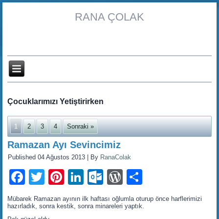
RANA ÇOLAK
Çocuklarımızı Yetiştirirken
1
2
3
4
Sonraki »
Ramazan Ayı Sevincimiz
Published
04 Ağustos 2013
|
By
RanaColak
Facebook
Twitter
Pinterest
LinkedIn
Outlook.com
WordPress
Share
Mübarek Ramazan ayının ilk haftası oğlumla oturup önce harflerimizi
hazırladık, sonra kestik, sonra minareleri yaptık.