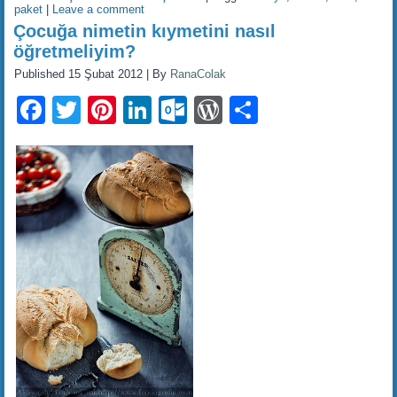
paket
|
Leave a comment
Çocuğa nimetin kıymetini nasıl
öğretmeliyim?
Published
15 Şubat 2012
|
By
RanaColak
Facebook
Twitter
Pinterest
LinkedIn
Outlook.com
WordPress
Share