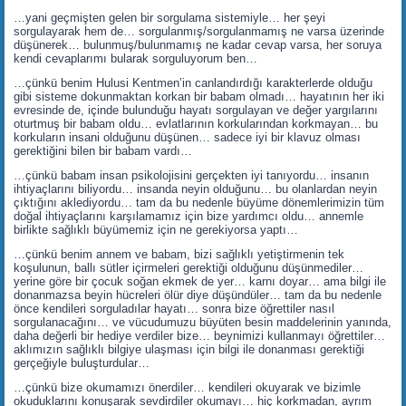
…yani geçmişten gelen bir sorgulama sistemiyle… her şeyi
sorgulayarak hem de… sorgulanmış/sorgulanmamış ne varsa üzerinde
düşünerek… bulunmuş/bulunmamış ne kadar cevap varsa, her soruya
kendi cevaplarımı bularak sorguluyorum ben…
…çünkü benim Hulusi Kentmen’in canlandırdığı karakterlerde olduğu
gibi sisteme dokunmaktan korkan bir babam olmadı… hayatının her iki
evresinde de, içinde bulunduğu hayatı sorgulayan ve değer yargılarını
oturtmuş bir babam oldu… evlatlarının korkularından korkmayan… bu
korkuların insani olduğunu düşünen… sadece iyi bir klavuz olması
gerektiğini bilen bir babam vardı…
…çünkü babam insan psikolojisini gerçekten iyi tanıyordu… insanın
ihtiyaçlarını biliyordu… insanda neyin olduğunu… bu olanlardan neyin
çıktığını aklediyordu… tam da bu nedenle büyüme dönemlerimizin tüm
doğal ihtiyaçlarını karşılamamız için bize yardımcı oldu… annemle
birlikte sağlıklı büyümemiz için ne gerekiyorsa yaptı…
…çünkü benim annem ve babam, bizi sağlıklı yetiştirmenin tek
koşulunun, ballı sütler içirmeleri gerektiği olduğunu düşünmediler…
yerine göre bir çocuk soğan ekmek de yer… karnı doyar… ama bilgi ile
donanmazsa beyin hücreleri ölür diye düşündüler… tam da bu nedenle
önce kendileri sorguladılar hayatı… sonra bize öğrettiler nasıl
sorgulanacağını… ve vücudumuzu büyüten besin maddelerinin yanında,
daha değerli bir hediye verdiler bize… beynimizi kullanmayı öğrettiler…
aklımızın sağlıklı bilgiye ulaşması için bilgi ile donanması gerektiği
gerçeğiyle buluşturdular…
…çünkü bize okumamızı önerdiler… kendileri okuyarak ve bizimle
okuduklarını konuşarak sevdirdiler okumayı… hiç korkmadan, ayrım