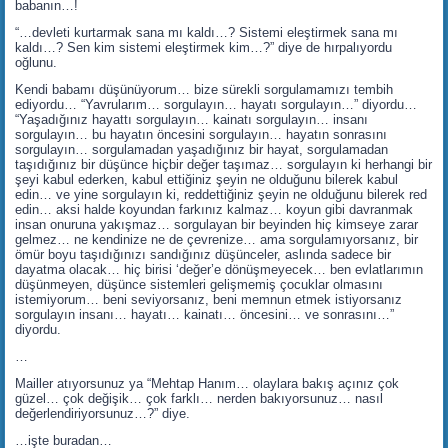
babanın…!
“…devleti kurtarmak sana mı kaldı…? Sistemi eleştirmek sana mı
kaldı…? Sen kim sistemi eleştirmek kim…?” diye de hırpalıyordu
oğlunu.
Kendi babamı düşünüyorum… bize sürekli sorgulamamızı tembih
ediyordu… “Yavrularım… sorgulayın… hayatı sorgulayın…” diyordu…
“Yaşadığınız hayattı sorgulayın… kainatı sorgulayın… insanı
sorgulayın… bu hayatın öncesini sorgulayın… hayatın sonrasını
sorgulayın… sorgulamadan yaşadığınız bir hayat, sorgulamadan
taşıdığınız bir düşünce hiçbir değer taşımaz… sorgulayın ki herhangi bir
şeyi kabul ederken, kabul ettiğiniz şeyin ne olduğunu bilerek kabul
edin… ve yine sorgulayın ki, reddettiğiniz şeyin ne olduğunu bilerek red
edin… aksi halde koyundan farkınız kalmaz… koyun gibi davranmak
insan onuruna yakışmaz… sorgulayan bir beyinden hiç kimseye zarar
gelmez… ne kendinize ne de çevrenize… ama sorgulamıyorsanız, bir
ömür boyu taşıdığınızı sandığınız düşünceler, aslında sadece bir
dayatma olacak… hiç birisi ‘değer’e dönüşmeyecek… ben evlatlarımın
düşünmeyen, düşünce sistemleri gelişmemiş çocuklar olmasını
istemiyorum… beni seviyorsanız, beni memnun etmek istiyorsanız
sorgulayın insanı… hayatı… kainatı… öncesini… ve sonrasını…”
diyordu.
…
Mailler atıyorsunuz ya “Mehtap Hanım… olaylara bakış açınız çok
güzel… çok değişik… çok farklı… nerden bakıyorsunuz… nasıl
değerlendiriyorsunuz…?” diye.
…işte buradan…