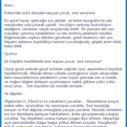
İkinci…
Kollarında ışıklı dünyalar taşıyan çocuk, seni seviyoruz.
En güzel rüyayı geleceğin için gördük, ve bütün biyografini bir peri
masalından yola çıkarak yazdık. Issızlığın canhıraş hıçkırıklarını
elediğimiz zamanları neşeli avuçlarında erittik. Bir prenses idin sen,
masalları çalınmış kelebeklerin ve balı emilmiş peteklerin tesellisi.
Böğrümüzden sepken dökülen gecelerde, gönül ferahımız idin sen.
Hayatın anlamını keşfettikçe nazenin çocukluğunda, gitgide anne olduk,
baba olduk.
Üçüncü…
Ak köpüklü maviliklerde iksir arayan çocuk, seni seviyoruz!
Güzel güzel yerlerde güzel isimlerle çağırdık seni, alperenlerce büyüttük
hayallerimizde. Masala dönen yıllarda unuttuğumuz sisler arkasındaki
derin teessürlerimizin perdelerini yırtan küçük şehzade sen ol istedik;
ve mağrur bilgileri derleyen uçurtmalarını saldık göklere yıldız yıldız,
umut umut… Sen büyürken biz kemâle ermiştik.
Ve diğerleri…
Afganistan’ın, Filistin’in ve sokakların çocukları… Misketlerine kurşun
isabet eden, oyuncakları hiç tanımayan çocuklar. Sesi karanlığa
karışan ve Kaf dağında simurglarla yarışan çocuklar. Hüzünlü seherlerin
kor kor damlalarla parlayan hakikatlerini, âvâre gözyaşlarında yıkayan
çocuklar. Taş döşeklere uzanıp karlara yorgan diye örtünen, beyazlığa
açık pencerelerden bulgur bulgur şefkat dilenen serçeler. Sevgilerinin
hülyalı şarkısında annelerinin, babalarının hicranı bestelenirken