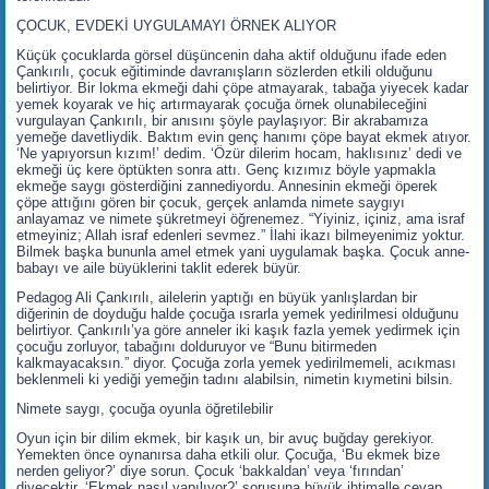
ÇOCUK, EVDEKİ UYGULAMAYI ÖRNEK ALIYOR
Küçük çocuklarda görsel düşüncenin daha aktif olduğunu ifade eden
Çankırılı, çocuk eğitiminde davranışların sözlerden etkili olduğunu
belirtiyor. Bir lokma ekmeği dahi çöpe atmayarak, tabağa yiyecek kadar
yemek koyarak ve hiç artırmayarak çocuğa örnek olunabileceğini
vurgulayan Çankırılı, bir anısını şöyle paylaşıyor: Bir akrabamıza
yemeğe davetliydik. Baktım evin genç hanımı çöpe bayat ekmek atıyor.
‘Ne yapıyorsun kızım!’ dedim. ‘Özür dilerim hocam, haklısınız’ dedi ve
ekmeği üç kere öptükten sonra attı. Genç kızımız böyle yapmakla
ekmeğe saygı gösterdiğini zannediyordu. Annesinin ekmeği öperek
çöpe attığını gören bir çocuk, gerçek anlamda nimete saygıyı
anlayamaz ve nimete şükretmeyi öğrenemez. “Yiyiniz, içiniz, ama israf
etmeyiniz; Allah israf edenleri sevmez.” İlahi ikazı bilmeyenimiz yoktur.
Bilmek başka bununla amel etmek yani uygulamak başka. Çocuk anne-
babayı ve aile büyüklerini taklit ederek büyür.
Pedagog Ali Çankırılı, ailelerin yaptığı en büyük yanlışlardan bir
diğerinin de doyduğu halde çocuğa ısrarla yemek yedirilmesi olduğunu
belirtiyor. Çankırılı’ya göre anneler iki kaşık fazla yemek yedirmek için
çocuğu zorluyor, tabağını dolduruyor ve “Bunu bitirmeden
kalkmayacaksın.” diyor. Çocuğa zorla yemek yedirilmemeli, acıkması
beklenmeli ki yediği yemeğin tadını alabilsin, nimetin kıymetini bilsin.
Nimete saygı, çocuğa oyunla öğretilebilir
Oyun için bir dilim ekmek, bir kaşık un, bir avuç buğday gerekiyor.
Yemekten önce oynanırsa daha etkili olur. Çocuğa, ‘Bu ekmek bize
nerden geliyor?’ diye sorun. Çocuk ‘bakkaldan’ veya ‘fırından’
diyecektir. ‘Ekmek nasıl yapılıyor?’ sorusuna büyük ihtimalle cevap