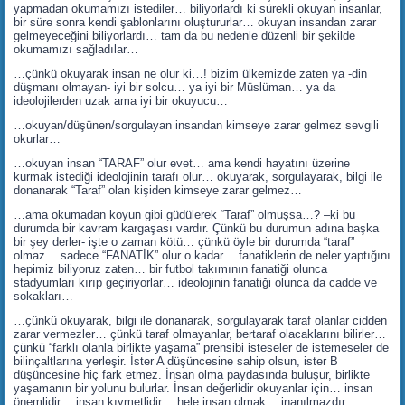
yapmadan okumamızı istediler… biliyorlardı ki sürekli okuyan insanlar,
bir süre sonra kendi şablonlarını oluştururlar… okuyan insandan zarar
gelmeyeceğini biliyorlardı… tam da bu nedenle düzenli bir şekilde
okumamızı sağladılar…
…çünkü okuyarak insan ne olur ki…! bizim ülkemizde zaten ya -din
düşmanı olmayan- iyi bir solcu… ya iyi bir Müslüman… ya da
ideolojilerden uzak ama iyi bir okuyucu…
…okuyan/düşünen/sorgulayan insandan kimseye zarar gelmez sevgili
okurlar…
…okuyan insan “TARAF” olur evet… ama kendi hayatını üzerine
kurmak istediği ideolojinin tarafı olur… okuyarak, sorgulayarak, bilgi ile
donanarak “Taraf” olan kişiden kimseye zarar gelmez…
…ama okumadan koyun gibi güdülerek “Taraf” olmuşsa…? –ki bu
durumda bir kavram kargaşası vardır. Çünkü bu durumun adına başka
bir şey derler- işte o zaman kötü… çünkü öyle bir durumda “taraf”
olmaz… sadece “FANATİK” olur o kadar… fanatiklerin de neler yaptığını
hepimiz biliyoruz zaten… bir futbol takımının fanatiği olunca
stadyumları kırıp geçiriyorlar… ideolojinin fanatiği olunca da cadde ve
sokakları…
…çünkü okuyarak, bilgi ile donanarak, sorgulayarak taraf olanlar cidden
zarar vermezler… çünkü taraf olmayanlar, bertaraf olacaklarını bilirler…
çünkü “farklı olanla birlikte yaşama” prensibi isteseler de istemeseler de
bilinçaltlarına yerleşir. İster A düşüncesine sahip olsun, ister B
düşüncesine hiç fark etmez. İnsan olma paydasında buluşur, birlikte
yaşamanın bir yolunu bulurlar. İnsan değerlidir okuyanlar için… insan
önemlidir… insan kıymetlidir… hele insan olmak… inanılmazdır…