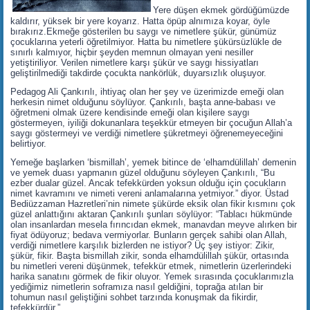
Yere düşen ekmek gördüğümüzde
kaldırır, yüksek bir yere koyarız. Hatta öpüp alnımıza koyar, öyle
bırakırız.Ekmeğe gösterilen bu saygı ve nimetlere şükür, günümüz
çocuklarına yeterli öğretilmiyor. Hatta bu nimetlere şükürsüzlükle de
sınırlı kalmıyor, hiçbir şeyden memnun olmayan yeni nesiller
yetiştiriliyor. Verilen nimetlere karşı şükür ve saygı hissiyatları
geliştirilmediği takdirde çocukta nankörlük, duyarsızlık oluşuyor.
Pedagog Ali Çankırılı, ihtiyaç olan her şey ve üzerimizde emeği olan
herkesin nimet olduğunu söylüyor. Çankırılı, başta anne-babası ve
öğretmeni olmak üzere kendisinde emeği olan kişilere saygı
göstermeyen, iyiliği dokunanlara teşekkür etmeyen bir çocuğun Allah’a
saygı göstermeyi ve verdiği nimetlere şükretmeyi öğrenemeyeceğini
belirtiyor.
Yemeğe başlarken ‘bismillah’, yemek bitince de ‘elhamdülillah’ demenin
ve yemek duası yapmanın güzel olduğunu söyleyen Çankırılı, “Bu
ezber dualar güzel. Ancak tefekkürden yoksun olduğu için çocukların
nimet kavramını ve nimeti vereni anlamalarına yetmiyor.” diyor. Üstad
Bediüzzaman Hazretleri’nin nimete şükürde eksik olan fikir kısmını çok
güzel anlattığını aktaran Çankırılı şunları söylüyor: “Tablacı hükmünde
olan insanlardan mesela fırıncıdan ekmek, manavdan meyve alırken bir
fiyat ödüyoruz; bedava vermiyorlar. Bunların gerçek sahibi olan Allah,
verdiği nimetlere karşılık bizlerden ne istiyor? Üç şey istiyor: Zikir,
şükür, fikir. Başta bismillah zikir, sonda elhamdülillah şükür, ortasında
bu nimetleri vereni düşünmek, tefekkür etmek, nimetlerin üzerlerindeki
harika sanatını görmek de fikir oluyor. Yemek sırasında çocuklarımızla
yediğimiz nimetlerin soframıza nasıl geldiğini, toprağa atılan bir
tohumun nasıl geliştiğini sohbet tarzında konuşmak da fikirdir,
tefekkürdür.”