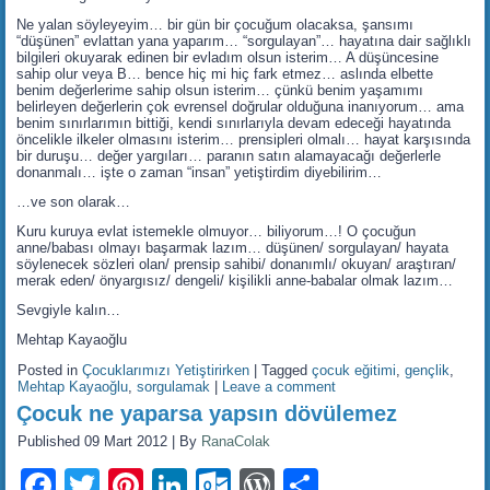
Ne yalan söyleyeyim… bir gün bir çocuğum olacaksa, şansımı
“düşünen” evlattan yana yaparım… “sorgulayan”… hayatına dair sağlıklı
bilgileri okuyarak edinen bir evladım olsun isterim… A düşüncesine
sahip olur veya B… bence hiç mi hiç fark etmez… aslında elbette
benim değerlerime sahip olsun isterim… çünkü benim yaşamımı
belirleyen değerlerin çok evrensel doğrular olduğuna inanıyorum… ama
benim sınırlarımın bittiği, kendi sınırlarıyla devam edeceği hayatında
öncelikle ilkeler olmasını isterim… prensipleri olmalı… hayat karşısında
bir duruşu… değer yargıları… paranın satın alamayacağı değerlerle
donanmalı… işte o zaman “insan” yetiştirdim diyebilirim…
…ve son olarak…
Kuru kuruya evlat istemekle olmuyor… biliyorum…! O çocuğun
anne/babası olmayı başarmak lazım… düşünen/ sorgulayan/ hayata
söylenecek sözleri olan/ prensip sahibi/ donanımlı/ okuyan/ araştıran/
merak eden/ önyargısız/ dengeli/ kişilikli anne-babalar olmak lazım…
Sevgiyle kalın…
Mehtap Kayaoğlu
Posted in
Çocuklarımızı Yetiştirirken
|
Tagged
çocuk eğitimi
,
gençlik
,
Mehtap Kayaoğlu
,
sorgulamak
|
Leave a comment
Çocuk ne yaparsa yapsın dövülemez
Published
09 Mart 2012
|
By
RanaColak
Facebook
Twitter
Pinterest
LinkedIn
Outlook.com
WordPress
Share