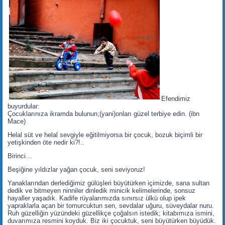
Efendimiz
buyurdular:
Çocuklarınıza ikramda bulunun;(yani)onları güzel terbiye edin. (ibn
Mace)
Helal süt ve helal sevgiyle eğitilmiyorsa bir çocuk, bozuk biçimli bir
yetişkinden öte nedir ki?!..
Birinci…
Beşiğine yıldızlar yağan çocuk, seni seviyoruz!
Yanaklarından derlediğimiz gülüşleri büyütürken içimizde, sana sultan
dedik ve bitmeyen ninniler dinledik minicik kelimelerinde, sonsuz
hayaller yaşadık. Kadife rüyalarımızda sınırsız ülkü olup ipek
yapraklarla açan bir tomurcuktun sen, sevdalar uğuru, süveydalar nuru.
Ruh güzelliğin yüzündeki güzellikçe çoğalsın istedik; kitabımıza ismini,
duvarımıza resmini koyduk. Biz iki çocuktuk, seni büyütürken büyüdük.