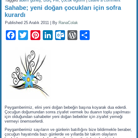
Tagged
adem güneş
,
Burç FM
,
çocuk eğitimi
|
Leave a comment
Sahabe; yeni doğan çocukları için sofra
kurardı
Published
25 Aralık 2011
|
By
RanaColak
Facebook
Twitter
Pinterest
LinkedIn
Outlook.com
WordPress
Share
Peygamberimiz, elini yeni doğan bebeğin başına koyarak dua ederdi.
Çocuğun doğumundan sonra ziyafet vermek bu duanın toplu yapılması
için olduğundan sahabeler yeni doğan bebekler için ziyafet yemeği
vermeyi önemserlerdi.
Peygamberimiz sayıların ve günlerin batıllığını bize bildirmekle beraber,
çocuğun hayatında bazı günlerde ve yıllarda bir takım olayların