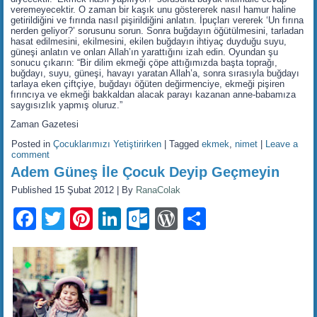
veremeyecektir. O zaman bir kaşık unu göstererek nasıl hamur haline
getirildiğini ve fırında nasıl pişirildiğini anlatın. İpuçları vererek ‘Un fırına
nerden geliyor?’ sorusunu sorun. Sonra buğdayın öğütülmesini, tarladan
hasat edilmesini, ekilmesini, ekilen buğdayın ihtiyaç duyduğu suyu,
güneşi anlatın ve onları Allah’ın yarattığını izah edin. Oyundan şu
sonucu çıkarın: “Bir dilim ekmeği çöpe attığımızda başta toprağı,
buğdayı, suyu, güneşi, havayı yaratan Allah’a, sonra sırasıyla buğdayı
tarlaya eken çiftçiye, buğdayı öğüten değirmenciye, ekmeği pişiren
fırıncıya ve ekmeği bakkaldan alacak parayı kazanan anne-babamıza
saygısızlık yapmış oluruz.”
Zaman Gazetesi
Posted in
Çocuklarımızı Yetiştirirken
|
Tagged
ekmek
,
nimet
|
Leave a
comment
Adem Güneş İle Çocuk Deyip Geçmeyin
Published
15 Şubat 2012
|
By
RanaColak
Facebook
Twitter
Pinterest
LinkedIn
Outlook.com
WordPress
Share