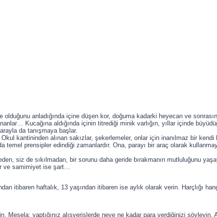
ile olduğunu anladığında içine düşen kor, doğuma kadarki heyecan ve sonrasın
ananlar… Kucağına aldığında içinin titrediği minik varlığın, yıllar içinde büy
arayla da tanışmaya başlar.
r. Okul kantininden alınan sakızlar, şekerlemeler, onlar için inanılmaz bir kendi 
a temel prensipler edindiği zamanlardır. Ona, parayı bir araç olarak kullanma
n, siz de sıkılmadan, bir sorunu daha geride bırakmanın mutluluğunu yaşayı
ır ve samimiyet ise şart…
n itibaren haftalık, 13 yaşından itibaren ise aylık olarak verin. Harçlığı hangi 
in. Mesela; yaptığınız alışverişlerde neye ne kadar para verdiğinizi söyleyin.