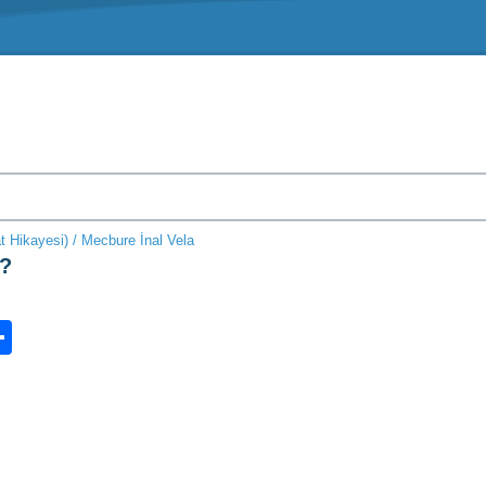
t Hikayesi) / Mecbure İnal Vela
n?
n
ook.com
ordPress
Share