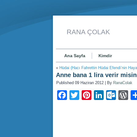
RANA ÇOLAK
Ana Sayfa
Kimdir
«
Hüdai (Hacı Fahrettin Hüdai Efendi’nin Haya
Anne bana 1 lira verir misi
Published
09 Haziran 2012
|
By
RanaColak
Facebook
Twitter
Pinterest
LinkedI
Outl
W