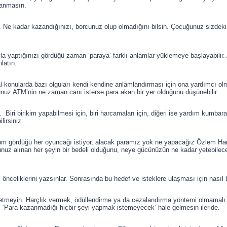
sanmasın.
 kadar kazandığınızı, borcunuz olup olmadığını bilsin. Çocuğunuz sizdeki 
ıyla yaptığınızı gördüğü zaman ‘paraya’ farklı anlamlar yüklemeye başlayabilir
latın.
al konularda bazı olguları kendi kendine anlamlandırması için ona yardımcı ol
nuz ATM’nin ne zaman canı isterse para akan bir yer olduğunu düşünebilir.
iri birikim yapabilmesi için, biri harcamaları için, diğeri ise yardım kumbara
lirsiniz.
ğum gördüğü her oyuncağı istiyor, alacak paramız yok ne yapacağız Özlem 
ğunuz alınan her şeyin bir bedeli olduğunu, neye gücünüzün ne kadar yetebileceğ
i, önceliklerini yazsınlar. Sonrasında bu hedef ve isteklere ulaşması için nasıl
etmeyin. Harçlık vermek, ödüllendirme ya da cezalandırma yöntemi olmamalı
iz. ‘Para kazanmadığı hiçbir şeyi yapmak istemeyecek’ hale gelmesin ileride.