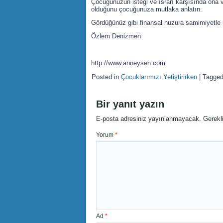
Çocuğunuzun isteği ve ısrarı karşısında ona 
olduğunu çocuğunuza mutlaka anlatın.
Gördüğünüz gibi finansal huzura samimiyetle u
Özlem Denizmen
http://www.anneysen.com
Posted in
Çocuklarımızı Yetiştirirken
|
Tagge
Bir yanıt yazın
E-posta adresiniz yayınlanmayacak.
Gerekl
Yorum
*
Ad
*