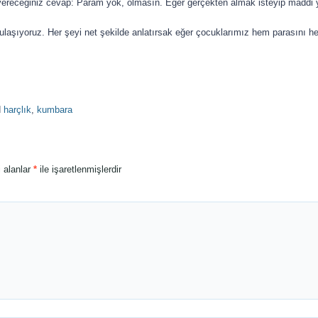
vereceğiniz cevap: Param yok, olmasın. Eğer gerçekten almak isteyip maddi y
laşıyoruz. Her şeyi net şekilde anlatırsak eğer çocuklarımız hem parasını hem
d
harçlık
,
kumbara
i alanlar
*
ile işaretlenmişlerdir