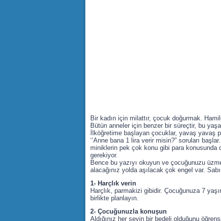
Bir kadın için milattır, çocuk doğurmak. Ham
Bütün anneler için benzer bir süreçtir, bu yaş
İlköğretime başlayan çocuklar, yavaş yavaş p
‘’Anne bana 1 lira verir misin?” soruları başla
miniklerin pek çok konu gibi para konusunda d
gerekiyor.
Bence bu yazıyı okuyun ve çocuğunuzu üzmede
alacağınız yolda aşılacak çok engel var. Sab
1- Harçlık verin
Harçlık, parmakizi gibidir. Çocuğunuza 7 yaşında
birlikte planlayın.
2- Çocuğunuzla konuşun
Aldığınız her şeyin bir bedeli olduğunu öğrens