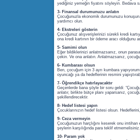
yediğiniz yemeğin fiyatını söyleyin. Bedava 
3- Finansal durumunuzu anlatın
Çocuğunuzla ekonomik durumunuzu konuşun. Ne
yardımcı olun.
4- Ekstreleri gösterin
Çocuğunuz alışverişlerinizi sürekli kredi kart
ona kredi kartının bir ödeme aracı olduğunu an
5- Samimi olun
Eğer bildiklerinizi anlatmazsanız, onun paras
çekin. Ve ona anlatın. Anlatmazsanız, çocuğu
6- Kumbarası olsun
Ben, çocuğum için 3 ayrı kumbara yapıyorum. B
oyuncağı ya da hedeflerinin resmini yapıştırabi
7- Öğrendikçe hatırlayacaktır
Geçenlerde bana şöyle bir soru geldi: “Çocu
anlatır, birlikte bütçe planı yaparsanız, çocu
şekillendirecektir.
8- Hedef listesi yapın
Çocuklarınızın hedef listesi olsun. Hedeflerin
9- Ceza vermeyin
Çocuğunuzun harçlığını keserek onu imtihan 
şeylerin karşılığında para teklif etmemelisin
10- Param yok