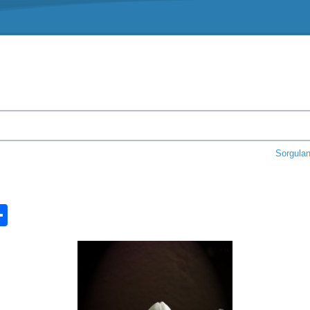
Sorgula
n
ook.com
ordPress
Share