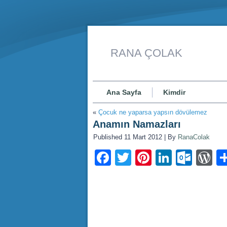
RANA ÇOLAK
Ana Sayfa
Kimdir
«
Çocuk ne yaparsa yapsın dövülemez
Anamın Namazları
Published
11 Mart 2012
|
By
RanaColak
Facebook
Twitter
Pinterest
LinkedI
Outl
W