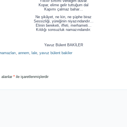
Yıkılır sırtımı verdiğim duvar.
Kopar, elime gelir tuttuğum dal
Kapımı çalmaz bahar…
Ne şikâyet, ne kin, ne şüphe biraz
Sessizliği, yüreğinin niyazındandır…
Elinin bereketi, iffeti, merhameti…
Kıldığı sonsuzluk namazındandır.
Yavuz Bülent BAKİLER
namazları
,
annem
,
lale
,
yavuz bülent bakiler
i alanlar
*
ile işaretlenmişlerdir