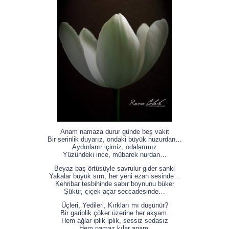
Anam namaza durur günde beş vakit
Bir serinlik duyarız, ondaki büyük huzurdan…
Aydınlanır içimiz, odalarımız
Yüzündeki ince, mübarek nurdan…
Beyaz baş örtüsüyle savrulur gider sanki
Yakalar büyük sırrı, her yeni ezan sesinde…
Kehribar tesbihinde sabır boynunu büker
Şükür, çiçek açar seccadesinde…
Üçleri, Yedileri, Kırkları mı düşünür?
Bir gariplik çöker üzerine her akşam.
Hem ağlar iplik iplik, sessiz sedasız
Hem namaz kılar anam.