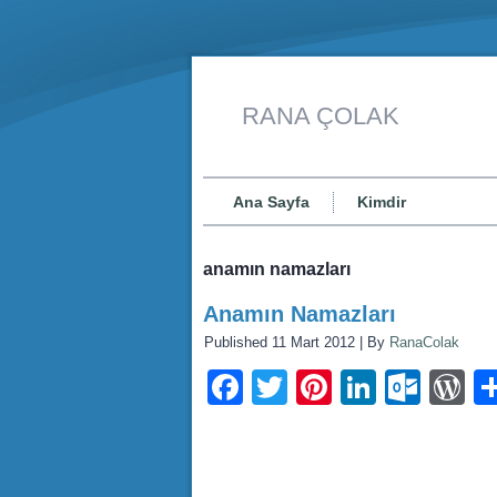
RANA ÇOLAK
Ana Sayfa
Kimdir
anamın namazları
Anamın Namazları
Published
11 Mart 2012
|
By
RanaColak
Facebook
Twitter
Pinterest
LinkedI
Outl
W