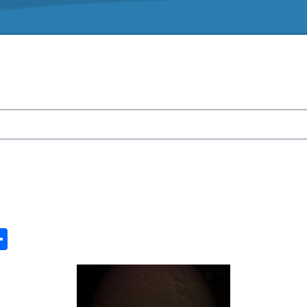
n
ook.com
ordPress
Share