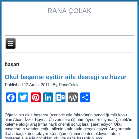
RANA ÇOLAK
başarı
Okul başarısı eşittir aile desteği ve huzur
Published
12 Aralık 2011
|
By
RanaColak
Facebook
Twitter
Pinterest
LinkedIn
Outlook.com
WordPress
Share
Öğrencinin okul başarısı üzerinde aile faktörünün oynadığı rolü konu
alan Abant İzzet Baysal Üniversitesi öğretim üyesi Süleyman Çelenk’in
kaleme aldığı araştırma hayli önemli sonuçlara işaret ediyor. Okul
başarısının yarıdan çoğu, ailenin katkısıyla gerçekleşiyor. Araştırmada
3 ana başlık öne çıkıyor. Çocuğun eğitiminde destekleyici tutum
gösteren ailelerin çocukları okulda daha başarılı oluyor.