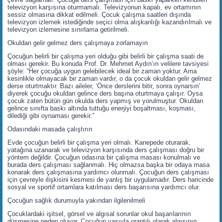
televizyon karşısına oturmamalı. Televizyonun kapalı, ev ortamının
sessiz olmasına dikkat edilmeli. Çocuk çalışma saatleri dışında
televizyon izlemek istediğinde seçici olma alışkanlığı kazandırılmalı ve
televizyon izlemesine sınırlama getirilmeli.
Okuldan gelir gelmez ders çalışmaya zorlamayın
Çocuğun belirli bir çalışma yeri olduğu gibi belirli bir çalışma saati de
olması gerekir. Bu konuda Prof. Dr. Mehmet Aydın’ın velilere tavsiyesi
şöyle: “Her çocuğa uygun gelebilecek ideal bir zaman yoktur. Ama
kesinlikle olmayacak bir zaman vardır, o da çocuk okuldan gelir gelmez
derse oturtmaktır. Bazı aileler, ‘Önce derslerini bitir, sonra oynarsın’
diyerek çocuğu okuldan gelince ders başına oturtmaya çalışır. Oysa
çocuk zaten bütün gün okulda ders yapmış ve yorulmuştur. Okuldan
gelince sınıfta baskı altında tuttuğu enerjiyi boşaltması, koşması,
dilediği gibi oynaması gerekir.”
Odasındaki masada çalıştırın
Evde çocuğun belirli bir çalışma yeri olmalı. Kanepede oturarak,
yatağına uzanarak ve televizyon karşısında ders çalışması doğru bir
yöntem değildir. Çocuğun odasına bir çalışma masası konulmalı ve
burada ders çalışması sağlanmalı. Hiç olmazsa başka bir odaya masa
konarak ders çalışmasına yardımcı olunmalı. Çocuğun ders çalışması
için çevreyle ilişkisini kesmesi de yanlış bir uygulamadır. Ders haricinde
sosyal ve sportif ortamlara katılması ders başarısına yardımcı olur.
Çocuğun sağlık durumuyla yakından ilgilenilmeli
Çocuklardaki işitsel, görsel ve algısal sorunlar okul başarılarının
düşmesine neden oluyor. Çocuğun yaşıyla orantılı olarak algısının