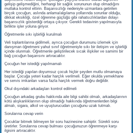
gelişip gelişmediğini, herhangi bir sağlık sorununun olup olmadığını
mutlaka kontrol ettirin. Başarısızlığı nedeniyle uzmanlara getirilen
birçok çocuğun, aslında anlama/algılama yollarında sorunlar olduğu,
dikkat eksikliği, özel öğrenme güçlüğü gibi rahatsızlıklardan dolayı
başarısızlık gösterdiği ortaya çıkıyor. Gerekli tedavinin yapılmasıyla
birlikte işler yoluna giriyor.
Öğretmenle sıkı işbirliği kurulmalı
Veli toplantılarına gidilmeli, ayrıca çocuğun durumunu izlemek için
danışman öğretmeni yahut sınıf öğretmeniyle sıkı bir iletişim ve işbirliği
içinde olunmalı. Öğretmenle geliştirilecek sıcak ilişkiler ve samimi bir
bağ çocuğun başarısını artıracaktır.
Çocuğun her istediği yapılmamalı
Her istediği yapılan doyumsuz çocuk hiçbir şeyden mutlu olmamaya
başlar. Çocuğa yeteri kadar harçlık verilmeli. Eğer okulda yemekhane
ve servis imkanları varsa fazla harçlık vermek doğru değildir.
Okul dışındaki arkadaşları kontrol edilmeli
Çocuğun arkadaş grubu hakkında aile bilgi sahibi olmalı, arkadaşlarının
kötü alışkanlıklarının olup olmadığı hakkında öğretmenlerden bilgi
almalı, sigara, alkol ve uyuşturucudan çocuğunu uzak tutmalı.
Sorularına cevap verin
Çocuklar bitmek bilmeyen bir soru hazinesine sahiptir. Sürekli soru
üretirler. Sorularına cevap bulması çocuğunuzun öğrenmeye karşı
ilgisini artıracaktır.