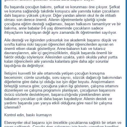
Bu başarıda çocuğun bakımı, şefkat ve korunması öne çıkıyor. Şefkat
ve koruma sağlandığı takdirde koruyucu aile yanında kalan çocukların
dahi başarısı yüksek çıkıyor. Diğer yandan ailenin okul ile de irtibatlı
olması son derece önemli. Ailenin öğretmenlerle işbirliği içinde
çocuğuna eğitim desteği sağlaması, başarı halkasını tamamlıyor ve bir
bakıma, anne babalar 0-6 yaş döneminde çocukların sadece
ihtiyaçlarını karşılayan değil aynı zamanda ilk öğretmenleri sayılıyor.
Aile desteği ve ilgisinden yoksunluk ise akademik başarısı düşük ve
sınıfta kalma riski taşıyan öğrencileri diğer öğrencilerden ayıran en
önemli etken olarak gösteriliyor. Anne-babanın katı ve tutarsız
davranışlarının, aile içi geçimsizliklerin, düşük başarıda önemli bir
faktör olduğu söyleniyor. Ailesinden uzakta, yatılı okulda yahut yurtta
kalan öğrencilerin aile yanında kalanlara göre daha ağır sorunlar
taşıdığına da değiniliyor.
İletişimi kuvvetli bir aile ortamında yetişen çocuğun konuşma
becerisinin; cümle uzunluğu, soru sayısı, sözcük dağarcığı bakımından
diğerlerine göre daha iyi olduğu ise işin diğer boyutu. Araştırmaların
birleştiği sonuca göre; çocuğuna yakın ilgi gösteren, çalışma ortamını
düzenleyen ve çalışma programını planlayan, çocuğunun başarısını
övücü sözlerle destekleyen, başarısızlığında yüreklendiren anne
babaların çocukları çok daha başarı kaydediyor. Ailenin destek ve
yardımı başarıda yarı yarıya etkili olduğuna göre nasıl bir çalışma
izlenmeli?
Kontrol edin, baskı kurmayın
Ebeveynler okul başarısı için öncelikle çocuklarına sağlıklı bir ortam ve
çevre sağlamalı. Çocuğa ders çalışması için baskı yaparken kendileri