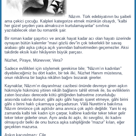
Nâzım. Türk edebiyatının bu şaibeli
ama çekici çocuğu. Kalpleri kategorize etmek mümkün olsaydı, “kalbi
her güzel şeyden yara almaksızın kurtulamayanlar” sınıfına
yazılabilecek olan bu romantik şair.
Bir roman kadar şaşırtıcı ve ancak hayat kadar acı olan hayatı üzerinde
oynayan bütün kalemler “mavi gözlü dev”in çok tekerlekli bir savaş
arabası gibi aşka çokça açık yanından bahsetmeden geçemezler. Aksi
takdirde eksik kalır hikâyenin büyük parçası.
Nüzhet, Piraye, Münevver, Vera?
Sadece evlilikleri için söylemek gerekirse bile; “Nâzım’ın kadınları”
diyebileceğimiz bu dört kadın, bir tek ilki, Nüzhet Hanım müstesna,
onun nikâhına bir başka nikâhın bağını bozarak girerler.
Kaynaklar, Nâzım’ın dayanılmaz cazibesi önünde devreye giren aşkın
hükmüyle hükmünü yitiren nikâh bağlarını tahlil etmek ile, bu evliliklerin
zaten bozulası derecede kötü gittiğinden bahsetme zorunluluğu
arasında salına dursun; gâhi aşkı gâhi hayatı işaret etmeye, gâhi birini
gâhi o birini haklı çıkarmaya çalışadursun. Vâlâ Nurettin’e bakılırsa
Nâzım ömrünce çok aşklıdır ama anınca çok aşklı değildir. Yani ki eş
zamanda kalbi tek kadın için çarpar, kalbine kadınlar teker teker gelir
teker teker giderler onun. Aynı anda iki aşkı, iki sevgilisi, iki kadını
olmayışıdır belki de onu bunca aşka sahipliğinde “mazur” kılan, eğer
geçekten mazursa.
Aşkın kaçınılmazı: Çile.