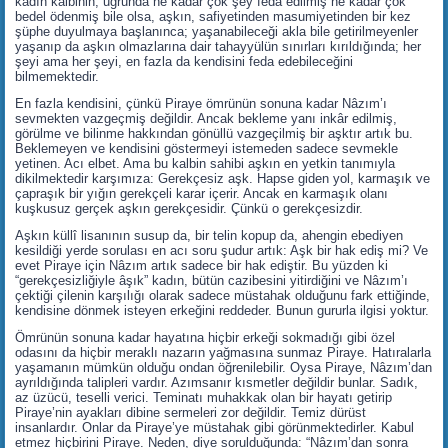
kadın kalbinin; uğrunda ne kadar çok şey feda edilmiş ne kadar çok
bedel ödenmiş bile olsa, aşkın, safiyetinden masumiyetinden bir kez
şüphe duyulmaya başlanınca; yaşanabileceği akla bile getirilmeyenler
yaşanıp da aşkın olmazlarına dair tahayyülün sınırları kırıldığında; her
şeyi ama her şeyi, en fazla da kendisini feda edebileceğini
bilmemektedir.
En fazla kendisini, çünkü Piraye ömrünün sonuna kadar Nâzım’ı
sevmekten vazgeçmiş değildir. Ancak bekleme yanı inkâr edilmiş,
görülme ve bilinme hakkından gönüllü vazgeçilmiş bir aşktır artık bu.
Beklemeyen ve kendisini göstermeyi istemeden sadece sevmekle
yetinen. Acı elbet. Ama bu kalbin sahibi aşkın en yetkin tanımıyla
dikilmektedir karşımıza: Gerekçesiz aşk. Hapse giden yol, karmaşık ve
çapraşık bir yığın gerekçeli karar içerir. Ancak en karmaşık olanı
kuşkusuz gerçek aşkın gerekçesidir. Çünkü o gerekçesizdir.
Aşkın küllî lisanının susup da, bir telin kopup da, ahengin ebediyen
kesildiği yerde sorulası en acı soru şudur artık: Aşk bir hak ediş mi? Ve
evet Piraye için Nâzım artık sadece bir hak ediştir. Bu yüzden ki
“gerekçesizliğiyle âşık” kadın, bütün cazibesini yitirdiğini ve Nâzım’ı
çektiği çilenin karşılığı olarak sadece müstahak olduğunu fark ettiğinde,
kendisine dönmek isteyen erkeğini reddeder. Bunun gururla ilgisi yoktur.
Ömrünün sonuna kadar hayatına hiçbir erkeği sokmadığı gibi özel
odasını da hiçbir meraklı nazarın yağmasına sunmaz Piraye. Hatıralarla
yaşamanın mümkün olduğu ondan öğrenilebilir. Oysa Piraye, Nâzım’dan
ayrıldığında talipleri vardır. Azımsanır kısmetler değildir bunlar. Sadık,
az üzücü, teselli verici. Teminatı muhakkak olan bir hayatı getirip
Piraye’nin ayakları dibine sermeleri zor değildir. Temiz dürüst
insanlardır. Onlar da Piraye’ye müstahak gibi görünmektedirler. Kabul
etmez hiçbirini Piraye. Neden, diye sorulduğunda: “Nâzım’dan sonra