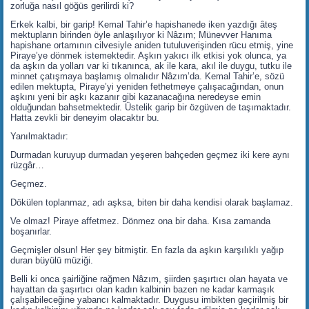
zorluğa nasıl göğüs gerilirdi ki?
Erkek kalbi, bir garip! Kemal Tahir’e hapishanede iken yazdığı âteş
mektupların birinden öyle anlaşılıyor ki Nâzım; Münevver Hanıma
hapishane ortamının cilvesiyle aniden tutuluverişinden rücu etmiş, yine
Piraye’ye dönmek istemektedir. Aşkın yakıcı ilk etkisi yok olunca, ya
da aşkın da yolları var ki tıkanınca, ak ile kara, akıl ile duygu, tutku ile
minnet çatışmaya başlamış olmalıdır Nâzım’da. Kemal Tahir’e, sözü
edilen mektupta, Piraye’yi yeniden fethetmeye çalışacağından, onun
aşkını yeni bir aşkı kazanır gibi kazanacağına neredeyse emin
olduğundan bahsetmektedir. Üstelik garip bir özgüven de taşımaktadır.
Hatta zevkli bir deneyim olacaktır bu.
Yanılmaktadır:
Durmadan kuruyup durmadan yeşeren bahçeden geçmez iki kere aynı
rüzgâr…
Geçmez.
Dökülen toplanmaz, adı aşksa, biten bir daha kendisi olarak başlamaz.
Ve olmaz! Piraye affetmez. Dönmez ona bir daha. Kısa zamanda
boşanırlar.
Geçmişler olsun! Her şey bitmiştir. En fazla da aşkın karşılıklı yağıp
duran büyülü müziği.
Belli ki onca şairliğine rağmen Nâzım, şiirden şaşırtıcı olan hayata ve
hayattan da şaşırtıcı olan kadın kalbinin bazen ne kadar karmaşık
çalışabileceğine yabancı kalmaktadır. Duygusu imbikten geçirilmiş bir