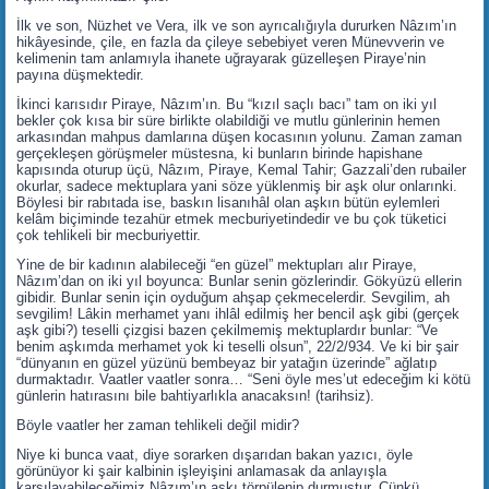
İlk ve son, Nüzhet ve Vera, ilk ve son ayrıcalığıyla dururken Nâzım’ın
hikâyesinde, çile, en fazla da çileye sebebiyet veren Münevverin ve
kelimenin tam anlamıyla ihanete uğrayarak güzelleşen Piraye’nin
payına düşmektedir.
İkinci karısıdır Piraye, Nâzım’ın. Bu “kızıl saçlı bacı” tam on iki yıl
bekler çok kısa bir süre birlikte olabildiği ve mutlu günlerinin hemen
arkasından mahpus damlarına düşen kocasının yolunu. Zaman zaman
gerçekleşen görüşmeler müstesna, ki bunların birinde hapishane
kapısında oturup üçü, Nâzım, Piraye, Kemal Tahir; Gazzali’den rubailer
okurlar, sadece mektuplara yani söze yüklenmiş bir aşk olur onlarınki.
Böylesi bir rabıtada ise, baskın lisanıhâl olan aşkın bütün eylemleri
kelâm biçiminde tezahür etmek mecburiyetindedir ve bu çok tüketici
çok tehlikeli bir mecburiyettir.
Yine de bir kadının alabileceği “en güzel” mektupları alır Piraye,
Nâzım’dan on iki yıl boyunca: Bunlar senin gözlerindir. Gökyüzü ellerin
gibidir. Bunlar senin için oyduğum ahşap çekmecelerdir. Sevgilim, ah
sevgilim! Lâkin merhamet yanı ihlâl edilmiş her bencil aşk gibi (gerçek
aşk gibi?) teselli çizgisi bazen çekilmemiş mektuplardır bunlar: “Ve
benim aşkımda merhamet yok ki teselli olsun”, 22/2/934. Ve ki bir şair
“dünyanın en güzel yüzünü bembeyaz bir yatağın üzerinde” ağlatıp
durmaktadır. Vaatler vaatler sonra… “Seni öyle mes’ut edeceğim ki kötü
günlerin hatırasını bile bahtiyarlıkla anacaksın! (tarihsiz).
Böyle vaatler her zaman tehlikeli değil midir?
Niye ki bunca vaat, diye sorarken dışarıdan bakan yazıcı, öyle
görünüyor ki şair kalbinin işleyişini anlamasak da anlayışla
karşılayabileceğimiz Nâzım’ın aşkı törpülenip durmuştur. Çünkü