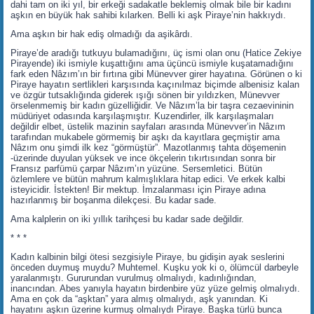
dahi tam on iki yıl, bir erkeği sadakatle beklemiş olmak bile bir kadını
aşkın en büyük hak sahibi kılarken. Belli ki aşk Piraye’nin hakkıydı.
Ama aşkın bir hak ediş olmadığı da aşikârdı.
Piraye’de aradığı tutkuyu bulamadığını, üç ismi olan onu (Hatice Zekiye
Pirayende) iki ismiyle kuşattığını ama üçüncü ismiyle kuşatamadığını
fark eden Nâzım’ın bir fırtına gibi Münevver girer hayatına. Görünen o ki
Piraye hayatın sertlikleri karşısında kaçınılmaz biçimde albenisiz kalan
ve özgür tutsaklığında giderek ışığı sönen bir yıldızken, Münevver
örselenmemiş bir kadın güzelliğidir. Ve Nâzım’la bir taşra cezaevininin
müdüriyet odasında karşılaşmıştır. Kuzendirler, ilk karşılaşmaları
değildir elbet, üstelik mazinin sayfaları arasında Münevver’in Nâzım
tarafından mukabele görmemiş bir aşkı da kayıtlara geçmiştir ama
Nâzım onu şimdi ilk kez “görmüştür”. Mazotlanmış tahta döşemenin
-üzerinde duyulan yüksek ve ince ökçelerin tıkırtısından sonra bir
Fransız parfümü çarpar Nâzım’ın yüzüne. Sersemletici. Bütün
özlemlere ve bütün mahrum kalmışlıklara hitap edici. Ve erkek kalbi
isteyicidir. İstekten! Bir mektup. İmzalanması için Piraye adına
hazırlanmış bir boşanma dilekçesi. Bu kadar sade.
Ama kalplerin on iki yıllık tarihçesi bu kadar sade değildir.
* * *
Kadın kalbinin bilgi ötesi sezgisiyle Piraye, bu gidişin ayak seslerini
önceden duymuş muydu? Muhtemel. Kuşku yok ki o, ölümcül darbeyle
yaralanmıştı. Gururundan vurulmuş olmalıydı, kadınlığından,
inancından. Abes yanıyla hayatın birdenbire yüz yüze gelmiş olmalıydı.
Ama en çok da “aşktan” yara almış olmalıydı, aşk yanından. Ki
hayatını aşkın üzerine kurmuş olmalıydı Piraye. Başka türlü bunca