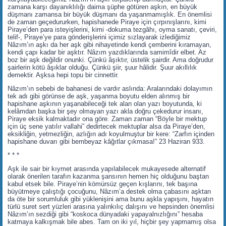
zamana karşı dayanıklılığı daima şüphe götüren aşkın, en büyük
düşmanı zamansa bir büyük düşmanı da yaşanmamışlık. En önemlisi
de zaman geçedururken, hapishanede Piraye için çırpınışlarını, kimi
Piraye’den para isteyişlerini, kimi -dokuma tezgâhı, oyma sanatı, çeviri,
telif-, Piraye’ye para gönderişlerini içimiz sızlayarak izlediğimiz
Nâzım’ın aşkı da her aşk gibi nihayetinde kendi çemberini kıramayan,
kendi çapı kadar bir aşktır. Nâzım yazdıklarında samimîdir elbet. Az
boz bir aşk değildir onunki. Çünkü âşıktır, üstelik şairdir. Ama doğrudur
şairlerin kötü âşıklar olduğu. Çünkü şiir, şuur hâlidir. Şuur akıllılık
demektir. Aşksa hepi topu bir cinnettir.
Nâzım’ın sebebi de bahanesi de vardır aslında: Aralarındaki dolayımın
tek adı gibi görünse de aşk, yaşanma boyutu elden alınmış bir
hapishane aşkının yaşanabileceği tek alan olan yazı boyutunda, ki
kelâmdan başka bir şey olmayan yazı akla doğru çekedurur insanı,
Piraye eksik kalmaktadır ona göre. Zaman zaman “Böyle bir mektup
için üç sene yatılır vallahi” dedirtecek mektuplar alsa da Piraye’den,
eksikliğin, yetmezliğin, azlığın adı koyulmuştur bir kere: “Zarfın içinden
hapishane duvarı gibi bembeyaz kâğıtlar çıkmasa!” 23 Haziran 933.
* * *
Aşk ile sair bir kıymet arasında yapılabilecek mukayesede alternatif
olarak önerilen tarafın kazanma şansının hemen hiç olduğunu baştan
kabul etsek bile. Piraye’nin kömürsüz geçen kışlarını, tek başına
büyütmeye çalıştığı çocuğunu, Nâzım’a destek olma çabasını aşktan
da öte bir sorumluluk gibi yüklenişini ama bunu aşkla yapışını, hayatın
türlü suret sert yüzleri arasına yalınkılıç dalışını ve hepsinden önemlisi
Nâzım’ın sezdiği gibi “koskoca dünyadaki yapayalnızlığını” hesaba
katmaya kalkışmak bile abes. Tam on iki yıl, hiçbir şey yapmamış olsa