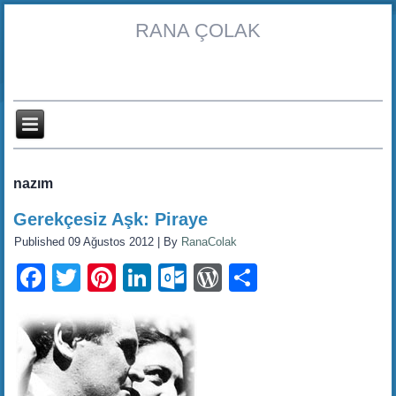
RANA ÇOLAK
nazım
Gerekçesiz Aşk: Piraye
Published
09 Ağustos 2012
|
By
RanaColak
Facebook
Twitter
Pinterest
LinkedIn
Outlook.com
WordPress
Share