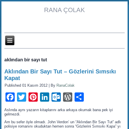
RANA ÇOLAK
aklından bir sayı tut
Aklından Bir Sayı Tut – Gözlerini Sımsıkı
Kapat
Published
01 Kasım 2012
|
By
RanaColak
Facebook
Twitter
Pinterest
LinkedIn
Outlook.com
WordPress
Share
Aslında aynı yazarın kitaplarını arka arkaya okumak bana pek iyi
gelmezdi.
Am bu sefer öyle olmadı. John Verdon’ un “Aklından Bir Sayı Tut” adlı
polisiye romanını okuduktan hemen sonra “Gözlerini Sımsıkı Kapa” yı