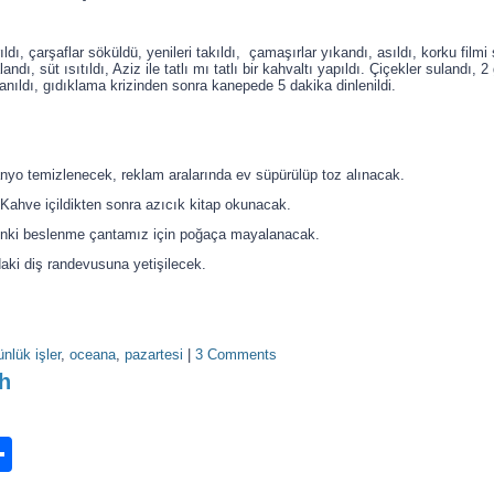
dı, çarşaflar söküldü, yenileri takıldı, çamaşırlar yıkandı, asıldı, korku filmi 
ndı, süt ısıtıldı, Aziz ile tatlı mı tatlı bir kahvaltı yapıldı. Çiçekler sulandı, 
rlanıldı, gıdıklama krizinden sonra kanepede 5 dakika dinlenildi.
yo temizlenecek, reklam aralarında ev süpürülüp toz alınacak.
 Kahve içildikten sonra azıcık kitap okunacak.
rınki beslenme çantamız için poğaça mayalanacak.
 daki diş randevusuna yetişilecek.
ünlük işler
,
oceana
,
pazartesi
|
3 Comments
h
n
ook.com
ordPress
Share