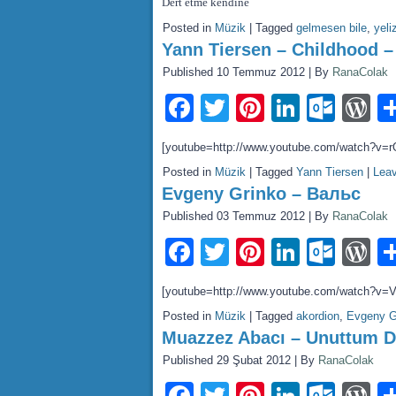
Dert etme kendine
Posted in
Müzik
|
Tagged
gelmesen bile
,
yeli
Yann Tiersen – Childhood –
Published
10 Temmuz 2012
|
By
RanaColak
Facebook
Twitter
Pinterest
LinkedI
Outl
W
[youtube=http://www.youtube.com/watch?v=
Posted in
Müzik
|
Tagged
Yann Tiersen
|
Lea
Evgeny Grinko – Вальс
Published
03 Temmuz 2012
|
By
RanaColak
Facebook
Twitter
Pinterest
LinkedI
Outl
W
[youtube=http://www.youtube.com/watch?v
Posted in
Müzik
|
Tagged
akordion
,
Evgeny G
Muazzez Abacı – Unuttum 
Published
29 Şubat 2012
|
By
RanaColak