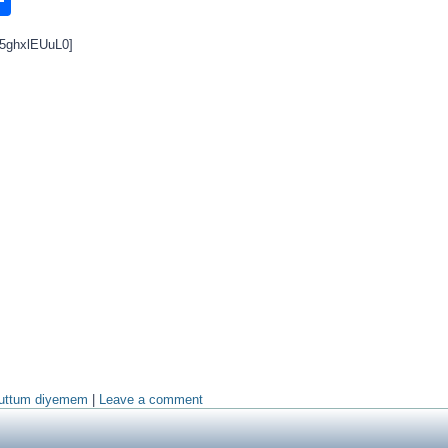
n
ook.com
ordPress
Share
v5ghxlEUuL0]
uttum diyemem
|
Leave a comment