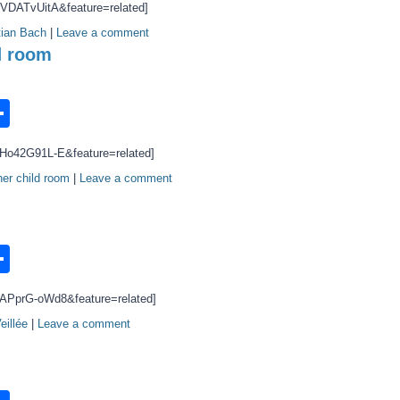
rVDATvUitA&feature=related]
tian Bach
|
Leave a comment
d room
n
ook.com
ordPress
Share
Ho42G91L-E&feature=related]
her child room
|
Leave a comment
n
ook.com
ordPress
Share
bAPprG-oWd8&feature=related]
eillée
|
Leave a comment