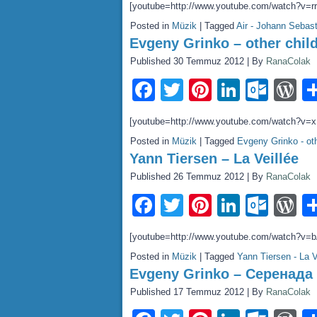
[youtube=http://www.youtube.com/watch?v=r
Posted in
Müzik
|
Tagged
Air - Johann Sebas
Evgeny Grinko – other chil
Published
30 Temmuz 2012
|
By
RanaColak
Facebook
Twitter
Pinterest
LinkedI
Outl
W
[youtube=http://www.youtube.com/watch?v=x
Posted in
Müzik
|
Tagged
Evgeny Grinko - ot
Yann Tiersen – La Veillée
Published
26 Temmuz 2012
|
By
RanaColak
Facebook
Twitter
Pinterest
LinkedI
Outl
W
[youtube=http://www.youtube.com/watch?v=
Posted in
Müzik
|
Tagged
Yann Tiersen - La V
Evgeny Grinko – Серенада
Published
17 Temmuz 2012
|
By
RanaColak