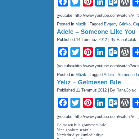
Facebook
Twitter
Pinterest
LinkedI
Outl
W
[youtube=http://www.youtube.com/watch?v=
Posted in
Müzik
|
Tagged
Evgeny Grinko
,
Се
Adele – Someone Like You
Published
14 Temmuz 2012
|
By
RanaColak
Facebook
Twitter
Pinterest
LinkedI
Outl
W
[youtube=http://www.youtube.com/watch?v
Posted in
Müzik
|
Tagged
Adele - Someone L
Yeliz – Gelmesen Bile
Published
11 Temmuz 2012
|
By
RanaColak
Facebook
Twitter
Pinterest
LinkedI
Outl
W
[youtube=http://www.youtube.com/watch?v=
Gelmesen bile görmesem bile
Yine gönlüm seninle
Nerdedir diye kimledir diye