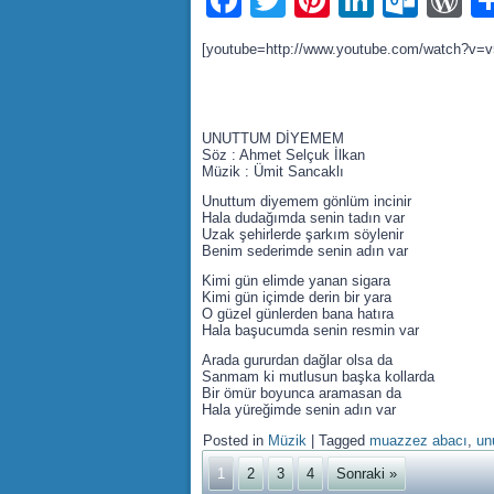
Facebook
Twitter
Pinterest
LinkedI
Outl
W
[youtube=http://www.youtube.com/watch?v=
UNUTTUM DİYEMEM
Söz : Ahmet Selçuk İlkan
Müzik : Ümit Sancaklı
Unuttum diyemem gönlüm incinir
Hala dudağımda senin tadın var
Uzak şehirlerde şarkım söylenir
Benim sederimde senin adın var
Kimi gün elimde yanan sigara
Kimi gün içimde derin bir yara
O güzel günlerden bana hatıra
Hala başucumda senin resmin var
Arada gururdan dağlar olsa da
Sanmam ki mutlusun başka kollarda
Bir ömür boyunca aramasan da
Hala yüreğimde senin adın var
Posted in
Müzik
|
Tagged
muazzez abacı
,
un
1
2
3
4
Sonraki »