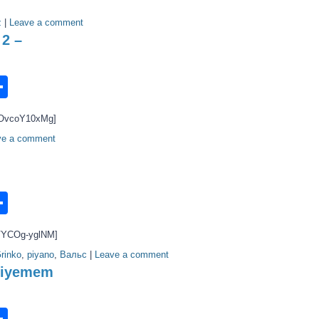
z
|
Leave a comment
 2 –
n
ook.com
ordPress
Share
rOvcoY10xMg]
ve a comment
n
ook.com
ordPress
Share
=VYCOg-yglNM]
rinko
,
piyano
,
Вальс
|
Leave a comment
Diyemem