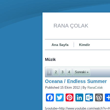
RANA ÇOLAK
Ana Sayfa
Kimdir
Müzik
1
2
3
4
Sonraki »
Oceana / Endless Summer
Published
15 Ekim 2012
|
By
RanaColak
Facebook
Twitter
Pinterest
LinkedI
Outl
W
[youtube=http://www.youtube.com/watch?v=