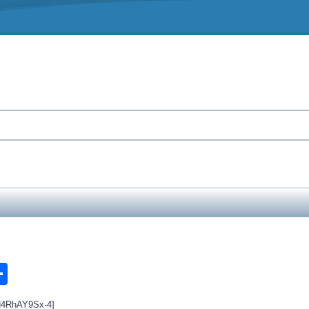
n
ook.com
ordPress
Share
H4RhAY9Sx-4]