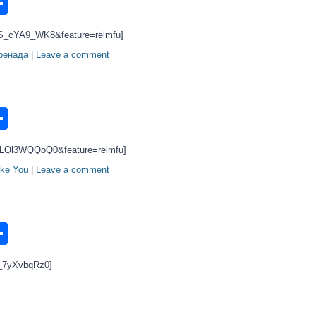
n
ook.com
ordPress
Share
fS_cYA9_WK8&feature=relmfu]
ренада
|
Leave a comment
n
ook.com
ordPress
Share
=hLQl3WQQoQ0&feature=relmfu]
ike You
|
Leave a comment
n
ook.com
ordPress
Share
-_7yXvbqRz0]