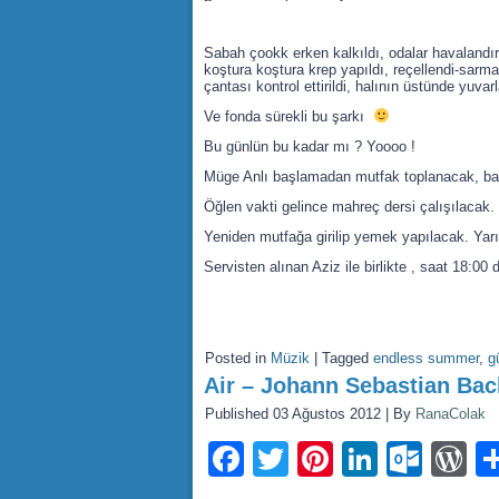
Sabah çookk erken kalkıldı, odalar havalandırıl
koştura koştura krep yapıldı, reçellendi-sarmala
çantası kontrol ettirildi, halının üstünde yuva
Ve fonda sürekli bu şarkı
Bu günlün bu kadar mı ? Yoooo !
Müge Anlı başlamadan mutfak toplanacak, ban
Öğlen vakti gelince mahreç dersi çalışılacak.
Yeniden mutfağa girilip yemek yapılacak. Ya
Servisten alınan Aziz ile birlikte , saat 18:00
Posted in
Müzik
|
Tagged
endless summer
,
g
Air – Johann Sebastian Bac
Published
03 Ağustos 2012
|
By
RanaColak
Facebook
Twitter
Pinterest
LinkedI
Outl
W