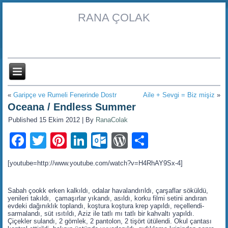
RANA ÇOLAK
«
Garipçe ve Rumeli Fenerinde Dostr
Aile + Sevgi = Biz mişiz
»
Oceana / Endless Summer
Published
15 Ekim 2012
|
By
RanaColak
Facebook
Twitter
Pinterest
LinkedIn
Outlook.com
WordPress
Share
[youtube=http://www.youtube.com/watch?v=H4RhAY9Sx-4]
Sabah çookk erken kalkıldı, odalar havalandırıldı, çarşaflar söküldü,
yenileri takıldı, çamaşırlar yıkandı, asıldı, korku filmi setini andıran
evdeki dağınıklık toplandı, koştura koştura krep yapıldı, reçellendi-
sarmalandı, süt ısıtıldı, Aziz ile tatlı mı tatlı bir kahvaltı yapıldı.
Çiçekler sulandı, 2 gömlek, 2 pantolon, 2 tişört ütülendi. Okul çantası