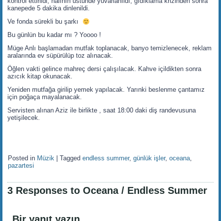
kontrol ettirildi, halının üstünde yuvarlanıldı, gıdıklama krizinden sonra
kanepede 5 dakika dinlenildi.
Ve fonda sürekli bu şarkı
Bu günlün bu kadar mı ? Yoooo !
Müge Anlı başlamadan mutfak toplanacak, banyo temizlenecek, reklam
aralarında ev süpürülüp toz alınacak.
Öğlen vakti gelince mahreç dersi çalışılacak. Kahve içildikten sonra
azıcık kitap okunacak.
Yeniden mutfağa girilip yemek yapılacak. Yarınki beslenme çantamız
için poğaça mayalanacak.
Servisten alınan Aziz ile birlikte , saat 18:00 daki diş randevusuna
yetişilecek.
Posted in
Müzik
|
Tagged
endless summer
,
günlük işler
,
oceana
,
pazartesi
3 Responses to Oceana / Endless Summer
Bir yanıt yazın